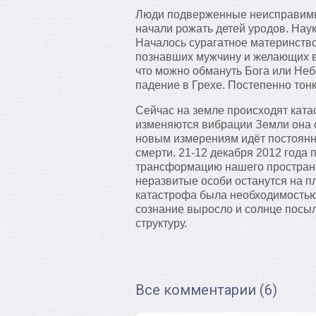
Люди подверженные неисправимы
начали рожать детей уродов. Нау
Началось сурагатное материнств
познавших мужчину и желающих вс
что можно обмануть Бога или Неб
падение в Грехе. Постепенно тонк
Сейчас на земле происходят катас
изменяются вибрации Земли она с
новым измерениям идёт постоянно
смерти. 21-12 декабря 2012 года 
трансформацию нашего пространст
неразвитые особи останутся на п
катастрофа была необходимостью 
сознание выросло и солнце посыл
структуру.
Все комментарии (6)