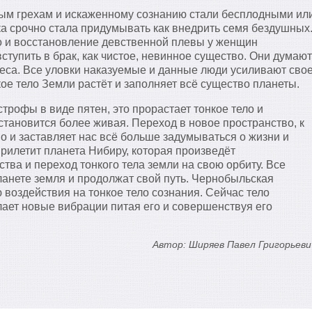
м грехам и искаженному сознанию стали бесплодными ил
ка срочно стала придумывать как внедрить семя бездушных
о и восстановление девственной плевы у женщин
тупить в брак, как чистое, невинное существо. Они думают
еса. Все уловки наказуемые и данные люди усиливают сво
ое тело Земли растёт и заполняет всё существо планеты.
трофы в виде пятен, это прорастает тонкое тело и
тановится более живая. Переход в новое пространство, к
 и заставляет нас всё больше задумываться о жизни и
прилетит планета Нибиру, которая произведёт
ва и переход тонкого тела земли на свою орбиту. Все
ланете земля и продолжат свой путь. Чернобыльская
воздействия на тонкое тело сознания. Сейчас тело
ает новые вибрации питая его и совершенствуя его
Автор: Ширяев Павел Григорьеви