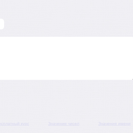
есплатный курс
Значение чисел
Значение имени