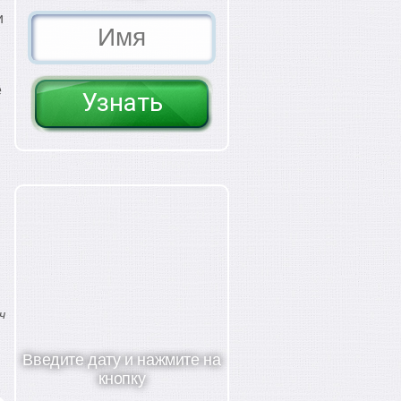
и
.
е
ч
Введите дату и нажмите на
кнопку