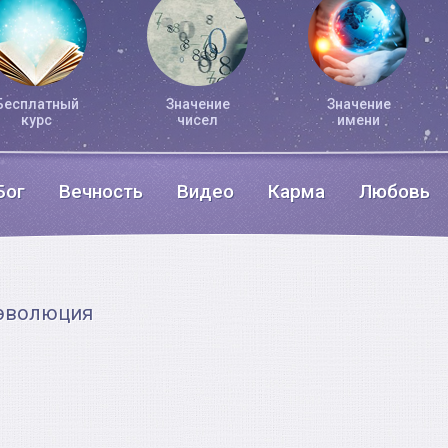
Бесплатный
Значение
Значение
курс
чисел
имени
Бог
Вечность
Видео
Карма
Любовь
 эволюция