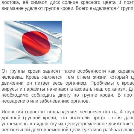
востока, её символ диск солнце красного цвета и поэ
внимание уделяют группе крови. Всего выделяется 4 групп
От группы крови зависят такие особенности как харак
человека. Кровь является тем огнем жизни который ц
движении он питает весь организм. Проблемы с кров
вирусы и паразиты начинают атаковать наш организм. Д
необходимо соблюдать диету по группе крови. В про
несварению или заболеванию органов.
Японский гороскоп подразделяет человечество на 4 гру
древней группой крови, это носители прото - огня да
устремлены к лидерству их целеустремленное движение по
нет большой долговременной цели суетливо разбрасывают