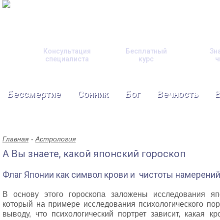
Консультация
Бесплатный
Зн
специалиста
курс
ч
Бессмертие
Сонник
Бог
Вечность
Главная
Астрология
А Вы знаете, какой японский гороскоп
Флаг Японии как символ крови и чистоты намерени
В основу этого гороскопа заложены исследования яп
который на примере исследования психологического по
выводу, что психологический портрет зависит, какая к