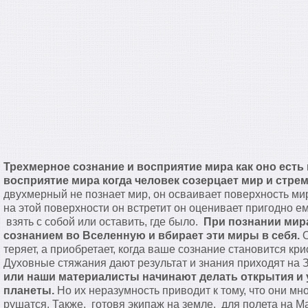
Трехмерное сознание и восприятие мира как оно есть
восприятие мира когда человек созерцает мир и стрем
двухмерный не познает мир, он осваивает поверхность ми
на этой поверхности он встретит он оценивает пригодно ем
взять с собой или оставить, где было.
При познании мир
сознанием во Вселенную и вбирает эти миры в себя.
О
теряет, а приобретает, когда ваше сознание становится к
Духовные стяжания дают результат и знания приходят на
или наши материалисты начинают делать открытия и 
планеты.
Но их неразумность приводит к тому, что они мн
рушатся. Также, готовя экипаж на земле, для полета на Ма