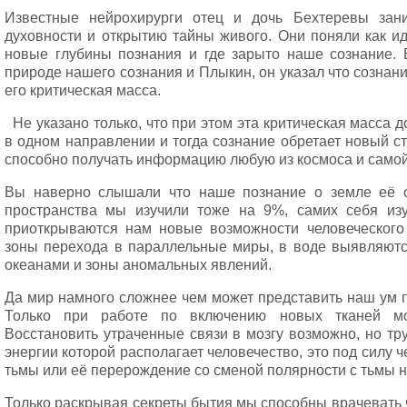
Известные нейрохирурги отец и дочь Бехтеревы зан
духовности и открытию тайны живого. Они поняли как ид
новые глубины познания и где зарыто наше сознание. 
природе нашего сознания и Плыкин, он указал что сознан
его критическая масса.
Не указано только, что при этом эта критическая масса 
в одном направлении и тогда сознание обретает новый с
способно получать информацию любую из космоса и самой
Вы наверно слышали что наше познание о земле её с
пространства мы изучили тоже на 9%, самих себя из
приоткрываются нам новые возможности человеческого
зоны перехода в параллельные миры, в воде выявляютс
океанами и зоны аномальных явлений.
Да мир намного сложнее чем может представить наш ум п
Только при работе по включению новых тканей мо
Восстановить утраченные связи в мозгу возможно, но тру
энергии которой располагает человечество, это под силу 
тьмы или её перерождение со сменой полярности с тьмы на
Только раскрывая секреты бытия мы способны врачевать 