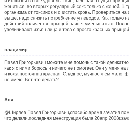
и их жизни в свое удовольствие, забывая о сущих принц
жениться, во вторых регулярный секс только с женой. В т
организма от токсинов и очистить кровь. Провериться на 
выше, надо снизить потребление углеводов. Как только н
действий количество прыщей начнет уменьшаться. Полов
увеличивают изъян лица и тела с просто красных прыщей
владимир
Павел Григорьевич можите мне помочь с такой деликатно
как я с ними борюсь и ничего не помогает. Они у меня на
и кожа постоянна красная. Сладное, мучное я ем мало, ф
не имею. Вот что делать?
Аня
@Ширяев Павел Григорьевич,спасибо.время зачатия пом
что делали.последняя менструация была 20апр.2008г.за