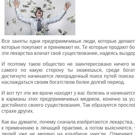
Все заняты одни предприимчивые люди, которые делают
которые покупают и принимают их. Те которые продают бо
эти лекарства влачат своё существование, надеясь выздор
И поэтому такое общество не заинтересовано ничего ме
самого по какую сторону ты окажешься, среди богат
достигнуто начинается лихорадочный поиск путей поиска
наслаждаться своим богатством более долгий период.
И вот тут эти же врачи находят у вас болезнь и начинаетс
в карманы этих предприимчивых медиков, конечно за ус
достойного своего существования. Так образуется просл
страхе других.
Как вы думаете, почему сначала изобретаются лекарства
к применению в лечащей практике, а потом выясняется, 
людей уже не меряно на кладбище унесли. Отменяют 