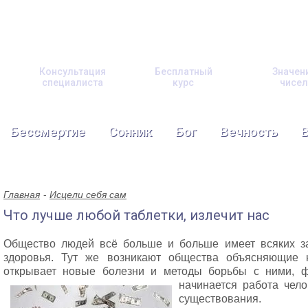
Консультация
Бесплатный
Значен
специалиста
курс
чисел
Бессмертие
Сонник
Бог
Вечность
Главная
Исцели себя сам
Что лучше любой таблетки, излечит нас
Общество людей всё больше и больше имеет всяких з
здоровья. Тут же возникают общества объясняющие н
открывает новые болезни и методы борьбы с ними, 
начинается работа
чело
существования.