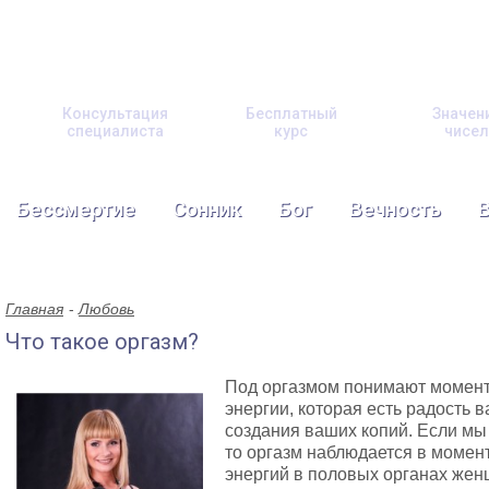
Консультация
Бесплатный
Значен
специалиста
курс
чисел
Бессмертие
Сонник
Бог
Вечность
Главная
Любовь
Что такое оргазм?
Под оргазмом понимают момент
энергии, которая есть радость 
создания ваших копий. Если мы
то оргазм наблюдается в момен
энергий в половых органах же