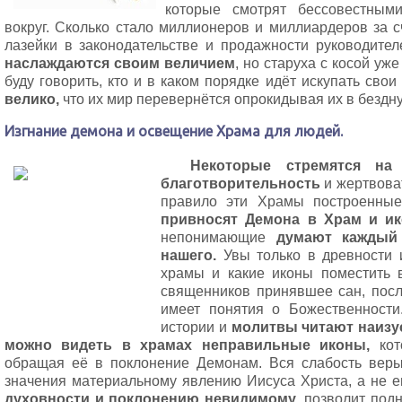
которые смотрят бессовестным
вокруг. Сколько стало миллионеров и миллиардеров за с
лазейки в законодательстве и продажности руководите
наслаждаются своим величием
, но старуха с косой уже
буду говорить, кто и в каком порядке идёт искупать свои
велико,
что их мир перевернётся опрокидывая их в бездну
Изгнание демона и освещение Храма для людей.
Некоторые стремятся на в
благотворительность
и жертвоват
правило эти Храмы построенные
привносят Демона в Храм и и
непонимающие
думают каждый
нашего.
Увы только в древности и
храмы и какие иконы поместить 
священников принявшее сан, посл
имеет понятия о Божественности
истории и
молитвы читают наизус
можно видеть в храмах неправильные иконы,
кот
обращая её в поклонение Демонам. Вся слабость вер
значения материальному явлению Иисуса Христа, а не е
духовности и поклонению невидимому
, позволит под