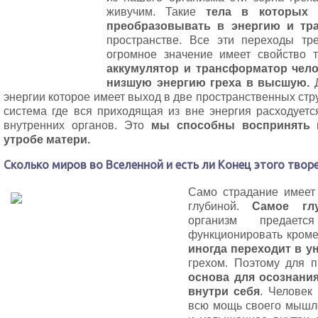
живучим. Такие
тела в которых 
преобразовывать в энергию и т
пространстве. Все эти переходы тр
огромное значение имеет свойство 
аккумулятор и трансформатор чело
низшую энергию греха в высшую.
Д
энергии которое имеет выход в две пространственных стр
система где вся приходящая из вне энергия расходуетс
внутренних органов. Это
мы способны воспринять 
утробе матери.
Сколько миров во Вселенной и есть ли Конец этого твор
Само страдание имеет
глубиной.
Самое глу
организм предает
функционировать кроме
иногда переходит в у
грехом. Поэтому для п
основа для осознани
внутри себя
. Человек 
всю мощь своего мышле