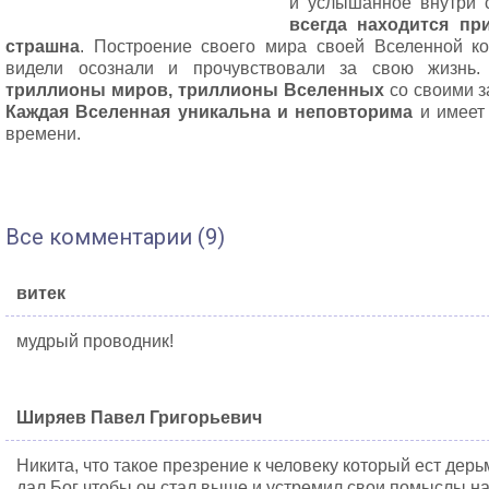
и услышанное внутри 
всегда находится пр
страшна
. Построение своего мира своей Вселенной ко
видели осознали и прочувствовали за свою жизнь
триллионы миров, триллионы Вселенных
со своими з
Каждая Вселенная уникальна и неповторима
и имеет 
времени.
Все комментарии (9)
витек
мудрый проводник!
Ширяев Павел Григорьевич
Никита, что такое презрение к человеку который ест дерь
дал Бог чтобы он стал выше и устремил свои помыслы на 