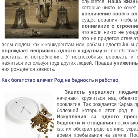
случается.
Наша жизнь
которые никто не хочет 
увеличение своего в
существования любы
понимание о строени
что если никто не увид
это не придется отвеча
всем людям как к конкурентам или рабам недостойным 
порождает неприязнь одного к другому
и способствуе
достатка и потребления. У неспособных воровать и 
нажиться используя труд других людей. Правда
униженны
них рождается зависть.
Как богатство влечет Род на бедность и рабство.
Зависть управляет людьм
начинают кружиться над объект
проклятия. Так рождается Карма п
болезней которые этот род в 
Искупление за одного прес
бедности и страдания
несколько
как их обокрал родственник, укра
время пребывания на земле. Пос