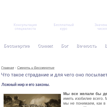
Консультация
Бесплатный
Значен
специалиста
курс
чисел
Бессмертие
Сонник
Бог
Вечность
Главная
Смерть и Бессмертие
Что такое страдание и для чего оно посылае
Ложный мир и его законы.
Мы все желали бы де
иметь изобилие всего.
мы не понимаем, как в