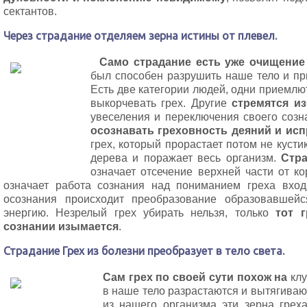
сектантов.
Через страдание отделяем зерна истины от плевел.
Само страдание есть уже очищение 
был способен разрушить наше тело и п
Есть две категории людей, одни приемлю
выкорчевать грех. Другие
стремятся и
увеселения и переключения своего соз
осознавать греховность деяний и ис
грех, который прорастает потом не кусти
дерева и поражает весь организм.
Стра
означает отсечение верхней части от к
означает работа сознания над пониманием греха вход
осознания происходит преобразование образовавшейс
энергию. Незрелый грех убирать нельзя, только
тот 
сознании изымается
.
Страдание Грех из болезни преобразует в тело света.
Сам грех по своей сути похож на
кл
в наше тело разрастаются и вытягиваю
из нашего организма эти зерна грех