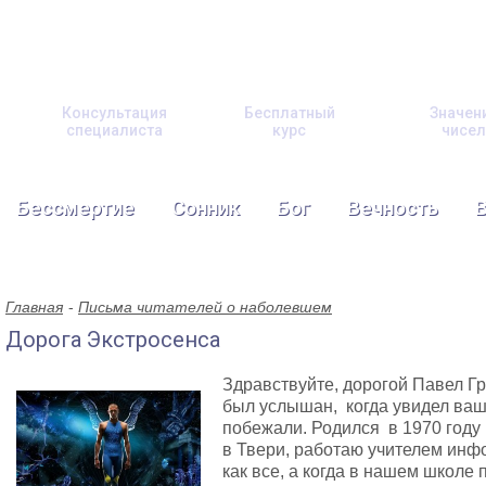
Консультация
Бесплатный
Значен
специалиста
курс
чисел
Бессмертие
Сонник
Бог
Вечность
Главная
Письма читателей о наболевшем
Дорога Экстросенса
Здравствуйте, дорогой Павел Гр
был услышан, когда увидел ваш
побежали. Родился в 1970 году 
в Твери, работаю учителем инфо
как все, а когда в нашем школе