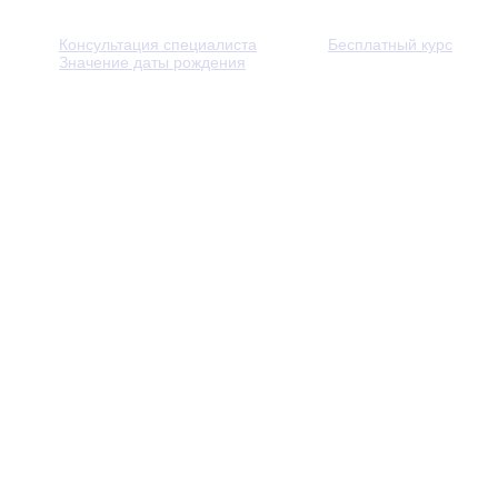
Консультация специалиста
Бесплатный курс
Значение даты рождения
© 2013 - 2026 — Через тернии к звёздам. Все права защ