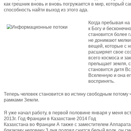
как грешник вновь и вновь погружается в мир, который с
способность найти выход из этого ада.
Когда пребывая на 
к Богу и бесконечн
становится более г
не донимают мелки
вещей, которые с н
расширяет свое со
всего космоса и за
прельщает земля, с
становится дитя Вс
Вселенную и она ег
воспринять.
Теперь человек становится во истину свободным потому ч
рамками Земли.
Я уже начал работу, в первой половине января у меня вс
2013г. Год Франции в Казахстане 2014 Год
Казахстана во Франции А также с заместителем Аппарат
близкому человеку 3 дня подряд снится белый волк, он см