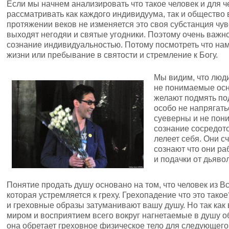
Если мы начнем анализировать что такое человек и для 
рассматривать как каждого индивидуума, так и общество 
протяжении веков не изменяется это своя субстанция чувс
выходят негодяи и святые угодники. Поэтому очень важно
сознание индивидуальностью. Потому посмотреть что на
жизни или пребывание в святости и стремление к Богу.
Мы видим, что люд
не понимаемые осн
желают подмять под
особо не напрягать
суеверны и не пон
сознание сосредот
лелеет себя. Они с
сознают что они ра
и подачки от дьяво
Понятие продать душу основано на том, что человек из В
которая устремляется к греху. Грехопадение что это тако
и греховные образы затуманивают вашу душу. Но так ка
миром и восприятием всего вокруг нагнетаемые в душу 
она обретает греховное физическое тело для следующего