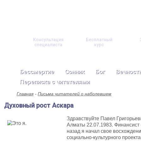
Консультация
Бесплатный
специалиста
курс
Бессмертие
Сонник
Бог
Вечност
Переписка с читателями
Главная
Письма читателей о наболевшем
Духовный рост Аскара
Здравствуйте Павел Григорьеви
Алматы 22.07.1983. Финансист 
назад я начал свое восхождени
социально-культурного проекта