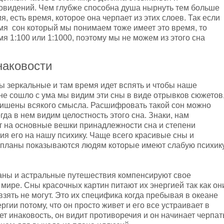
новидений. Чем глубже способна душа нырнуть тем больше
я, есть время, которое она черпает из этих слоев. Так если
мя сон который мы понимаем тоже имеет это время, то
я 1:100 или 1:1000, поэтому мы не можем из этого сна
наковости
ы зеркальные и там время идет вспять и чтобы наше
не сошло с ума мы видим эти сны в виде отрывков сюжетов
ишены всякого смысла. Расшифровать такой сон можно
огда в нем видим целостность этого сна. Знаки, нам
 на основные вешки принадлежности сна и степени
ия его на нашу психику. Чаще всего красивые сны и
 планы показываются людям которые имеют слабую психик
аны и астральные путешествия компенсируют свое
мире. Сны красочных картин питают их энергией так как он
взять не могут. Это их специфика когда пребывая в океане
ргии потому, что он просто живет и его все устраивает в
ет инаковость, он видит противоречия и он начинает черпат