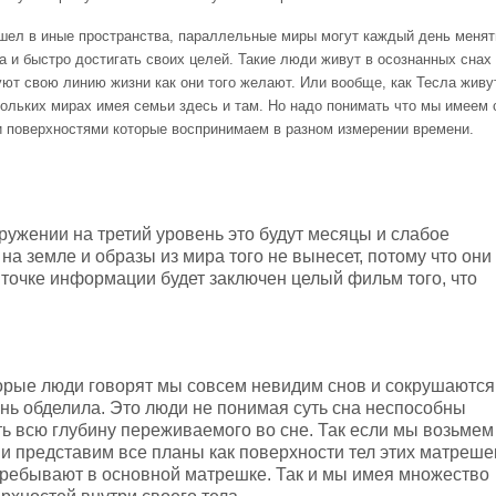
ешел в иные пространства, параллельные миры могут каждый день менят
а и быстро достигать своих целей. Такие люди живут в осознанных снах
уют свою линию жизни как они того желают. Или вообще, как Тесла живу
кольких мирах имея семьи здесь и там. Но надо понимать что мы имеем 
 поверхностями которые воспринимаем в разном измерении времени.
ружении на третий уровень это будут месяцы и слабое
 на земле и образы из мира того не вынесет, потому что они
 точке информации будет заключен целый фильм того, что
орые люди говорят мы совсем невидим снов и сокрушаются
знь обделила. Это люди не понимая суть сна неспособны
ь всю глубину переживаемого во сне. Так если мы возьмем
и представим все планы как поверхности тел этих матреше
ребывают в основной матрешке. Так и мы имея множество