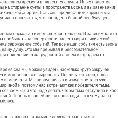
коплением времени в нашем теле души. Иные напротив
ы на стирание суеты в пространствах сна и выравнивании
сихической энергии. Есть сны предвестники кармы и мы
увидев просчитать, что нас ждет в ближайшее будущее.
еваем насколько имеет сложное тело сон. В зависимости от
ны пребывать на поверхности нашего моря психической
знав зарождение событий. Так все наши события есть зерна
 нашу душу. Это мы пребывая в бессознательном
при появлении этих трудностей стонем и страдаем от
 время сна мы можем увидеть насколько круто закручен
ел и мгновенно все выровнять. После таких снов, наша
то изменяется. Мы вернувшись в физическое тело уже
мир иной и поэтому нас встречают как победителя тьмы.
 сознаем как и что надо делать чтобы тьма отступила и хао
онией. Теперь в вашей жизни происходит то к чему ваша
милась.
денных часов в этом мире должна отсыпаться и