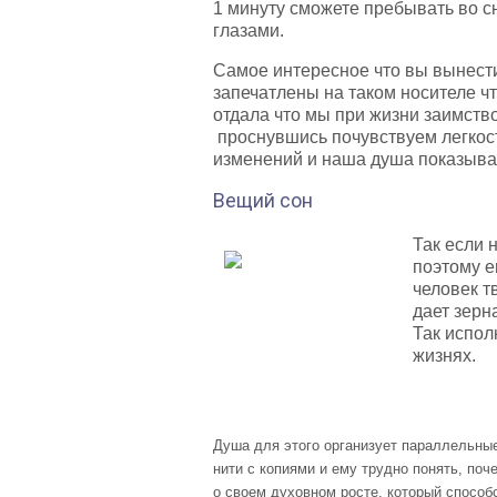
1 минуту сможете пребывать во с
глазами.
Самое интересное что вы вынести 
запечатлены на таком носителе чт
отдала что мы при жизни заимств
проснувшись почувствуем легкост
изменений и наша душа показыва
Вещий сон
Так если 
поэтому е
человек т
дает зерн
Так испол
жизнях.
Душа для этого организует параллельные 
нити с копиями и ему трудно понять, поч
о своем духовном росте, который способс