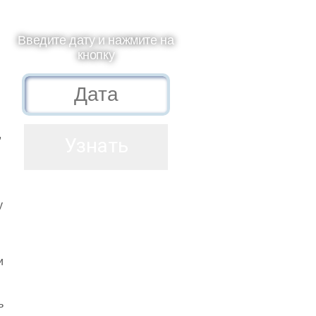
Введите дату и нажмите на
кнопку
,
у
и
ь