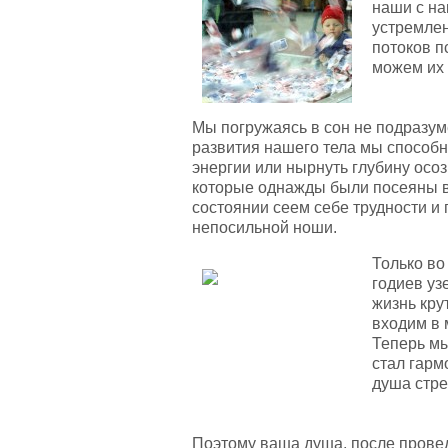
наши с на
устремлен
потоков п
можем их 
Мы погружаясь в сон не подразум
развития нашего тела мы способ
энергии или нырнуть глубину осо
которые однажды были посеяны в
состоянии сеем себе трудности и 
непосильной ноши.
Только во
годиев уз
жизнь кру
входим в 
Теперь мы
стал гарм
душа стре
Поэтому ваша душа, после прове