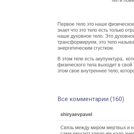
тел и пов
Первое тело это наше физическое
знает что это тело есть только о
наше духовное тело. Это духовное
трансформируем, это тело называ
энергетическим сгустком.
В этом теле есть акупунктура, кот
физического тела выходит в свой
этом свое внутреннее тело, котор
Все комментарии (160)
shiryaevpavel
Связь между миром мертвых и н
сами решают какую им надо энер