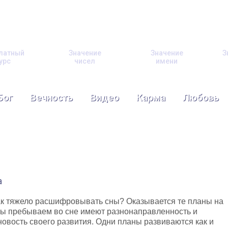
латный
Значение
Значение
З
урс
чисел
имени
Бог
Вечность
Видео
Карма
Любовь
а
к тяжело расшифровывать сны? Оказывается те планы на
ы пребываем во сне имеют разнонаправленность и
овость своего развития. Одни планы развиваются как и