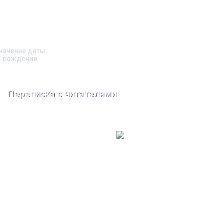
начение даты
рождения
Переписка с читателями