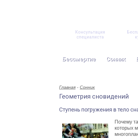
Консультация
Бесп
специалиста
к
Бессмертие
Сонник
Главная
Сонник
Геометрия сновидений
Ступень погружения в тело сн
Почему та
которых м
многоплан