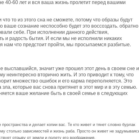
не 40-60 лет и вся ваша жизнь пролетит перед вашими
что то из этого сна не сможете, потому что образы будут
о ваше сознание неспособно будет это воссоздать. обратно
овали себе. При исполнении данного действия,
ь и радость бытия. И если мы не исполнили никаких
я нам что предстоит пройти, мы просыпаемся разбитые.
не выспавшийся, значит уже прошел этот день в своем сне и
му неинтересно вторично жить. И это приводит к тому, что
ворит множество ошибок и его карма переполняется. Это
а зла, которые вас снова притянет в этот мир и в эту семью.
няется ваше желание быть в своей семье в следующих
пространства и делает копии вас. Те кто живет и тянет словно бурлак
ему столько зависимостей и жизнь раба. Просто он живет не задумываяс
твует отрыву от земли и полету его воображения.