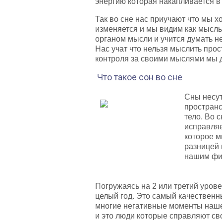
энергию которая накапливается в
Так во сне нас приучают что мы х
изменяется и мы видим как мысль 
органом мысли и учится думать не
Нас учат что нельзя мыслить про
контроля за своими мыслями мы 
Что такое сон во сне
Сны несут
пространс
тело. Во 
исправляе
которое м
разницей 
нашим фи
Погружаясь на 2 или третий уров
целый год. Это самый качественн
многие негативные моменты наше
и это люди которые справляют сво