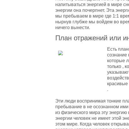
напитываться энергией в мире с
энергии она почерпнет. Эта энерги
мы пребываем в мире где 1:1 вре
нырнув глубже мы войдем во врем
ничего вынести.
План отражений или и
Есть план
сознание 
которые л
только , к
указывают
воздейств
красивые
.
Эти люди воспринимая тонкие пл
пребывание в не осознанном ими 
из физического мира эту энергию 
энергии человек не имеет этой эне
этом мире. Когда человек открыва