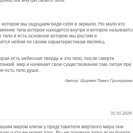
ерхностей внутри своего тела.
 которое мы ощущаем видя себя в зеркало. Но мало кто
тражение тела которое находится внутри и которое называетс
 тело и есть основное которое мы растим и
ется небом по своим характеристикам являясь
орая есть небесная твердь и это тело, после смерти
 тонкий мир и начинает свое существование там, питая при
ое есть тело души.
Автор: Ширяев Павел Григорьеви
31.01.2026
ашим миром ключи у представителя мертвого мира они
гию и кто ее может дать. Вы не понимая этого если будите