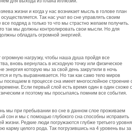
 нем для выхода из плана иллюзий.
озяева жизни и когда у нас возникает мысль в голове план
осуществляется. Так нас учат во сне управлять своим
 все подряд а только то что мы страстно желаем получить.
сто так мы должны контролировать свои мысли. Но для
должны обладать огромной энергией.
 огромную нагрузку, чтобы наша душа пройдя все
тва, вновь вернулась в исходную точку или физическое
сне энергия которую мы за свой день закрутили в ночь
тся и путь выравнивается. Но так как само тело миров
ы посещаем в процессе сна имеет многослойное строение 
времени. Если первый слой есть время один в один схоже 
зическим и поэтому мы просыпаясь помним все события.
ень мы при пребывании во сне в данном слое проживаем
ый сон и мы с помощью глубокого сна способны исправить
й жизни. Редкие люди погружаются глубже третьего уровня
ю карму целого рода. Так погрузившись на 4 уровень вы за