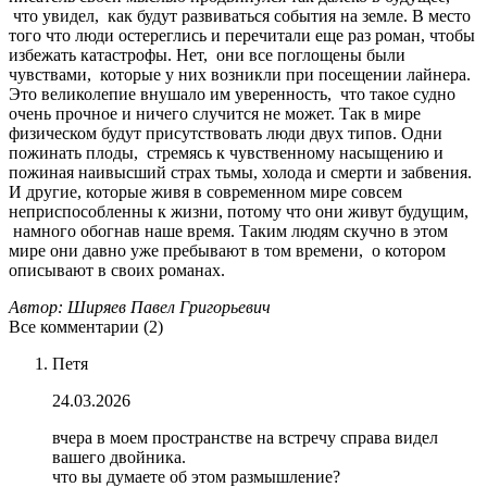
что увидел, как будут развиваться события на земле. В место
того что люди остереглись и перечитали еще раз роман, чтобы
избежать катастрофы. Нет, они все поглощены были
чувствами, которые у них возникли при посещении лайнера.
Это великолепие внушало им уверенность, что такое судно
очень прочное и ничего случится не может. Так в мире
физическом будут присутствовать люди двух типов. Одни
пожинать плоды, стремясь к чувственному насыщению и
пожиная наивысший страх тьмы, холода и смерти и забвения.
И другие, которые живя в современном мире совсем
неприспособленны к жизни, потому что они живут будущим,
намного обогнав наше время. Таким людям скучно в этом
мире они давно уже пребывают в том времени, о котором
описывают в своих романах.
Автор: Ширяев Павел Григорьевич
Все комментарии (2)
Петя
24.03.2026
вчера в моем пространстве на встречу справа видел
вашего двойника.
что вы думаете об этом размышление?