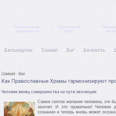
Консультация
Бесплатный
Значен
специалиста
курс
чисел
Бессмертие
Сонник
Бог
Вечность
Главная
Бог
Как Православные Храмы гармонизируют про
Человек венец совершенства на пути эволюции.
Самое святое желание человека, это б
захочет. И это правильно! Человек 
сознания и теперь вновь может осозна