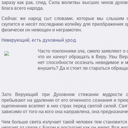
заразу как рак, спид. Сила молитвы высших чинов духов
блага всего народа.
Сейчас же народ сыт словами, которые мы слышим о
скупится и несёт последнюю копейку для преображения х
физически он немощен и неграмотен.
Неверующий, есть духовный урод.
Часто поклонники зла, смело заявляют о 
что их начнут обращать в Веру. Увы Вер
нет способности осознать невидимое и м
внушить? Да и стоит ли стараться обраща
Зато Верующий при Духовном стяжании мудрости о
пребывают на удалении от его огненного сознания и пре
оцепенение вселяет в них страх перед святой силой. Свя
зависимо от того на кого она направлена, она предназначе
Чем больше света излучает такой человек тем становится
черпает от связи с Богом и поступает как он велит. Вся жи