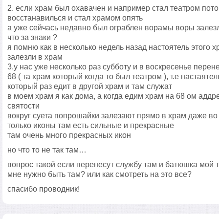
2. если храм был охавачен и например стал театром пото
восстанавилься и стал храмом опять
а уже сейчась недавно был ограблен ворамы воры залезли
что за знаки ?
я помню как в несколько недель назад настоятель этого 
залезли в храм
3.у нас уже несколько раз субботу и в воскресенье пере
68 ( та храм который когда то был театром ), т.е настаяте
который раз едит в другой храм и там служат
в моем храм я как дома, а когда едим храм на 68 ом аддр
святости
вокруг суета попрошайки залезают прямо в храм даже во 
только иконы там есть сильные и прекрасные
там очень много прекрасных икон
но что то не так там…
вопрос такой если перенесут службу там и батюшка мой т
мне нужно быть там? или как смотреть на это все?
спасибо проводник!