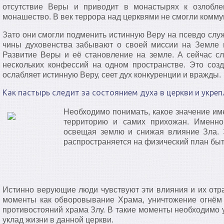
отсутствие Веры и приводит в монастырях к озлобл
монашество. В век террора над церквями не смогли комм
Зато они смогли подменить истинную Веру на псевдо слу
чины духовенства забывают о своей миссии на Земле и
Развитие Веры и её становление на земле. А сейчас 
нескольких конфессий на одном пространстве. Это соз
ослабляет истинную Веру, сеет дух конкуренции и вражды.
Как пастырь следит за состоянием духа в церкви и укреп
Необходимо понимать, какое значение им
территорию и самих прихожан. Именно
освещая землю и снижая влияние Зла. Э
распространяется на физический план быт
Истинно верующие люди чувствуют эти влияния и их отра
моменты как обворовывание Храма, уничтожение огнём 
противостояний храма Злу. В такие моменты необходимо 
уклад жизни в данной церкви.