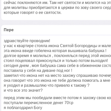
сейчас поклоняются им. Там нет святости и молится на э
для молитвы приобретаются в церкви по зову своего сер
которые говорят о ее святости.
Пере
здравствуйте проводник!
у нас к квартире стояла икона Святой Богородицы и мале
эта икона ввиде гобелена которая вышивала бабушка !
долгое время я молилься , поклонялься перед этой иконо
стоял поцеловал прикоснулься и только потом выходил!
сегодня днем , моя бабушка сама себе в обиженном состо
поставила у себя на диване под ног !
заметил что икона нет на место захожу спрашиваю почему
она говорит что это икона не тебе должна помогать а мне 
я уходил и размышляю что привело к такому ?
и что все это значит?
перед этим мы пообедали вместе потом я захожу свою ко
поступали перечисленное денег 70т.р
я поблагодарил Богу