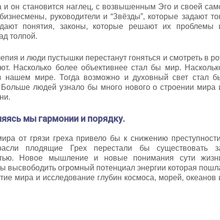
а и он становится наглец, с возвышенным Эго и своей сам
бизнесмены, руководители и “Звёзды”, которые задают то
дают понятия, законы, которые решают их проблемы 
ад толпой.
епия и люди пустышки перестанут гоняться и смотреть в ро
ют. Насколько более объективнее стал бы мир. Наскольк
в нашем мире. Тогда возможно и духовный свет стал б
. Больше людей узнало бы много нового о строении мира 
ни.
яясь мы гармонии и порядку.
ира от грязи греха привело бы к снижению преступности
расли плодящие Грех перестали бы существовать з
стью. Новое мышление и новые понимания сути жизн
бы высвободить огромный потенциал энергии которая пошл
тие мира и исследование глубин космоса, морей, океанов 