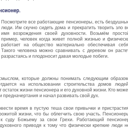
нсионер.
Посмотрите все работающие пенсионеры, есть бездушны
люди. Им скучно сидеть дома и прекратить творить зло в
имя возрождения своей духовности. Возьмём просто
пример, человек когда живет полной жизнью и физическ
работает на общество материально обеспечивая себя
Такого человека можно сравнивать с деревом он растет
разрастаясь и плодоносит давая молодые побеги.
смыслом, которые должны понимать следующим образом
тдается на использовании строительства домов людей
 остаток жизни пенсионера и его духовной жизни. Кто може
ти предначертания и начал развивать свой дух.
вести время в пустую теша свои привычки и пристрастия
рожитой жизни, что бы облегчить свою участь. Пенсионер
 к суду Божьему за свои Грехи. Работающий пенсионе
духовного приводя к тому что физически крепкие люди н