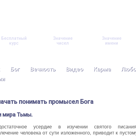
Бесплатный
Значение
Значение
курс
чисел
имени
Бог
Вечность
Видео
Карма
Любо
ми
ачать понимать промысел Бога
 мира Тьмы.
достаточное усердие в изучении святого писания
лечение человека от сути изложенного, приводит к пустом