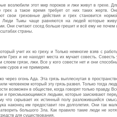
ые возлюбили этот мир пороков и лжи живут в грехе. Дл
е грех а такое время требует от них таких жертв. Он
ют свои греховные действия и грех становится нормо
. Люди Тьмы чаще равняются на людей которые живу
ми. Они считают сосед больше грешит и всё ему не почем 
асштабах страны.
торый учит их ко греху. и Только немногие взяв с работ
ли Грех и не находят места их мучает совесть. Совесть 
слоем грязи, лжи. Все у кого совести нет и они способн
ним суров и не примерим.
о через огонь Ада. Эта грязь выплеснутая в пространств
или человеком который эту грязь развел. Только тогда люд
ости возможен в обществе, когда говорят только правду. Вс
ми и пресмыкающимися людьми, которые заискивают пере
му что скрывает их истинный полу разложившийся смыс
ука наконец им предоставит ген долголетия. Они так мал
натворить большого Зла. Как правило такие люди не хотя
 средств для существования.