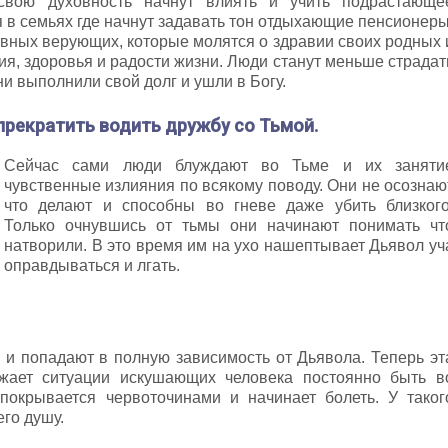
вою духовность начнут влиять и учить подрастающе
 в семьях где начнут задавать тон отдыхающие пенсионеры
вных верующих, которые молятся о здравии своих родных 
ия, здоровья и радости жизни. Люди станут меньше страдат
ни выполнили свой долг и ушли в Богу.
прекратить водить дружбу со Тьмой.
Сейчас сами люди блуждают во Тьме и их заняти
чувственные излияния по всякому поводу. Они не осознаю
что делают и способны во гневе даже убить близкого
Только очнувшись от тьмы они начинают понимать чт
натворили. В это время им на ухо нашептывает Дьявол уч
оправдываться и лгать.
и попадают в полную зависимость от Дьявола. Теперь эт
жает ситуации искушающих человека постоянно быть в
 покрывается червоточинами и начинает болеть. У таког
его душу.