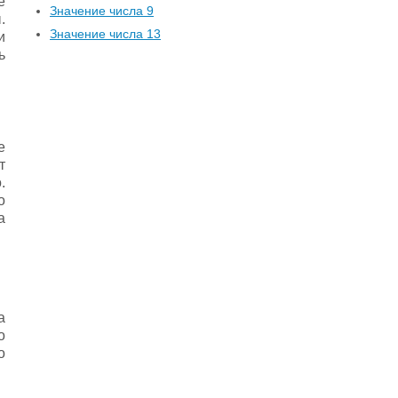
е
Значение числа 9
.
Значение числа 13
и
ь
е
т
.
о
а
а
о
о