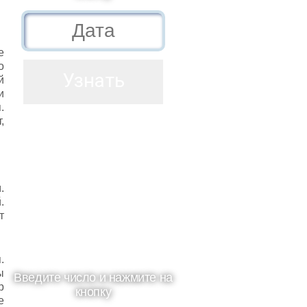
е
о
й
и
.
,
.
.
т
.
ы
Введите число и нажмите на
р
кнопку
е