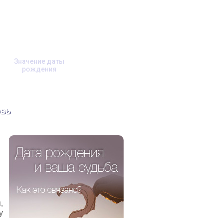
Значение даты
рождения
вь
,
у