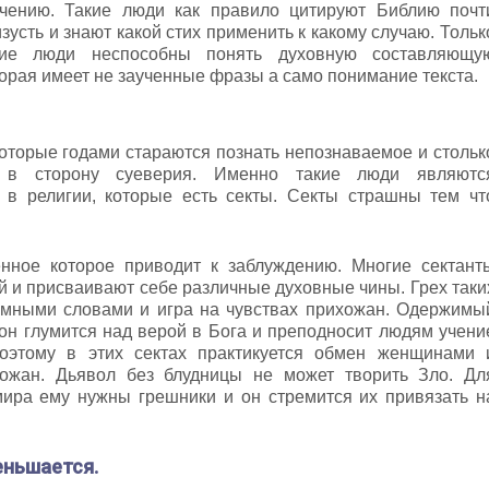
учению. Такие люди как правило цитируют Библию почт
зусть и знают какой стих применить к какому случаю. Тольк
кие люди неспособны понять духовную составляющу
орая имеет не заученные фразы а само понимание текста.
оторые годами стараются познать непознаваемое и стольк
 в сторону суеверия. Именно такие люди являютс
 в религии, которые есть секты. Секты страшны тем чт
енное которое приводит к заблуждению. Многие сектант
 и присваивают себе различные духовные чины. Грех таки
 умными словами и игра на чувствах прихожан. Одержимы
он глумится над верой в Бога и преподносит людям учени
оэтому в этих сектах практикуется обмен женщинами 
хожан. Дьявол без блудницы не может творить Зло. Дл
мира ему нужны грешники и он стремится их привязать н
еньшается.