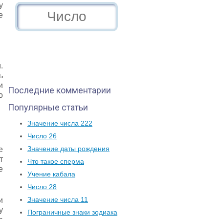
у
е
.
ь
и
Последние комментарии
о
Популярные статьи
Значение числа 222
Число 26
Значение даты рождения
е
т
Что такое сперма
е
Учение кабала
Число 28
Значение числа 11
и
у
Пограничные знаки зодиака