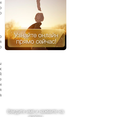
и
о
ю
о
я
о
ы
х
й
е
и
я
а
Введите имя и нажмите на