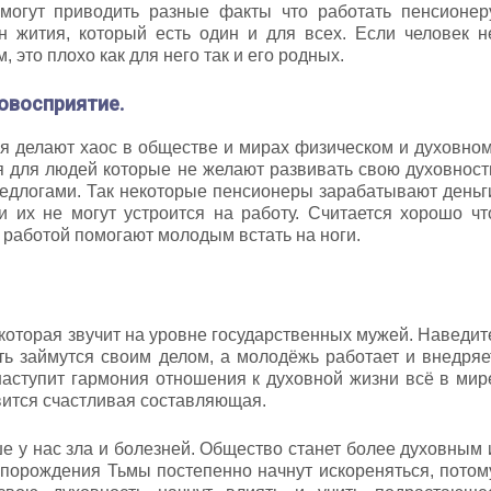
 могут приводить разные факты что работать пенсионер
н жития, который есть один и для всех. Если человек н
 это плохо как для него так и его родных.
овосприятие.
 делают хаос в обществе и мирах физическом и духовном
 для людей которые не желают развивать свою духовност
едлогами. Так некоторые пенсионеры зарабатывают деньг
и их не могут устроится на работу. Считается хорошо чт
 работой помогают молодым встать на ноги.
которая звучит на уровне государственных мужей. Наведит
ть займутся своим делом, а молодёжь работает и внедряе
наступит гармония отношения к духовной жизни всё в мир
вится счастливая составляющая.
ше у нас зла и болезней. Общество станет более духовным 
 порождения Тьмы постепенно начнут искореняться, потом