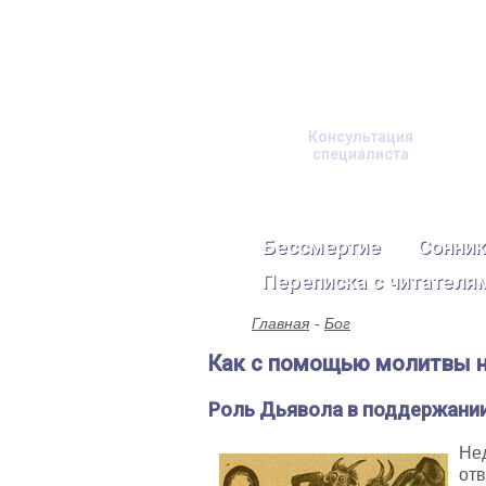
Консультация
специалиста
Бессмертие
Сонник
Переписка с читателя
Главная
Бог
Как с помощью молитвы н
Роль Дьявола в поддержании
Не
отв