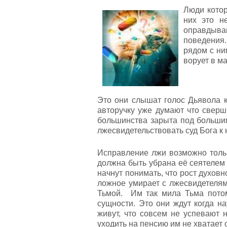
Люди котор
них это н
оправдыва
поведения
рядом с ни
ворует в м
Это они слышат голос Дьявола ко
авторучку уже думают что сверши
большинства зарыта под большим 
лжесвидетельствовать суд Бога к 
Исправление лжи возможно тольк
должна быть убрана её сеятелем 
начнут понимать, что рост духовн
ложное умирает с лжесвидетеля
Тьмой. Им так мила Тьма пото
сущности. Это они ждут когда на
живут, что совсем не успевают 
уходить на пенсию им не хватает