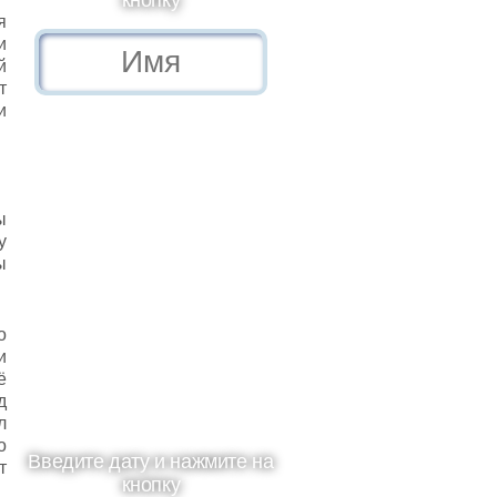
кнопку
я
и
й
т
и
ы
у
ы
о
и
ё
д
л
о
Введите дату и нажмите на
т
кнопку