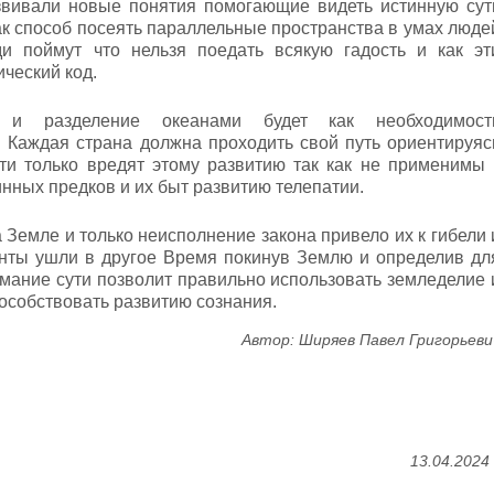
вивали новые понятия помогающие видеть истинную сут
к способ посеять параллельные пространства в умах люде
и поймут что нельзя поедать всякую гадость и как эт
ческий код.
 и разделение океанами будет как необходимост
 Каждая страна должна проходить свой путь ориентируяс
ти только вредят этому развитию так как не применимы 
инных предков и их быт развитию телепатии.
 Земле и только неисполнение закона привело их к гибели 
анты ушли в другое Время покинув Землю и определив дл
мание сути позволит правильно использовать земледелие 
пособствовать развитию сознания.
Автор: Ширяев Павел Григорьеви
13.04.2024