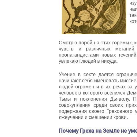
из
наи
та
кот
Смотрю порой на этих горемык, к
чувств и различных метаний
пропагандистами новых течений
увлекают людей в никуда.
Учение в секте дается огранич
начинают себя именовать миссией
людей огромен и в их речах за
человек в которого вселился Дем
Тьмы и поклонения Дьяволу. П
совокупления среди своих при
подержания своего Греховного 
лжеучении и смешении крови.
Почему Греха на Земле не ум