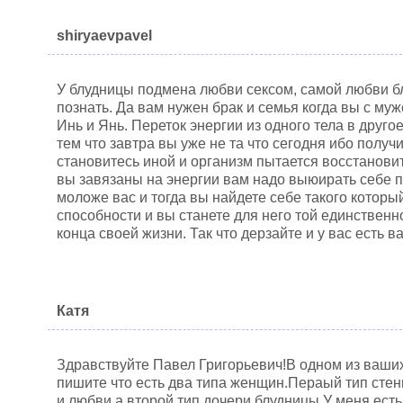
shiryaevpavel
У блудницы подмена любви сексом, самой любви бл
познать. Да вам нужен брак и семья когда вы с му
Инь и Янь. Переток энергии из одного тела в друг
тем что завтра вы уже не та что сегодня ибо полу
становитесь иной и организм пытается восстанови
вы завязаны на энергии вам надо выюирать себе 
моложе вас и тогда вы найдете себе такого котор
способности и вы станете для него той единственно
конца своей жизни. Так что дерзайте и у вас есть 
Катя
Здравствуйте Павел Григорьевич!В одном из ваших
пишите что есть два типа женщин.Пераый тип сте
и любви,а второй тип дочери блудницы.У меня ест