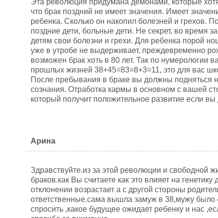
Эта революция придумана демонами, которые хотя
что брак поздний не имеет значения. Имеет значени
ребенка. Сколько он накопил болезней и грехов. П
поздние дети, больные дети. Не секрет, во время 
детям свои болезни и грехи. Для ребенка порой н
уже в утробе не выдерживает, преждевременно рож
возможен брак хоть в 80 лет. Так по нумерологии в
прошлых жизней 38+45=83=8+3=11, это для вас шко
После пребывания в браке вы должны подняться н
сознания. Отработка кармы в основном с вашей ст
который получит положительное развитие если вы
Арина
Здравствуйте.из за этой революции и свободной ж
браков.как Вы считаете как это влияет на генетику 
отклонении возрастает а с другой стороны родител
ответственные.сама вышла замуж в 38,мужу было 
спросить ,какое будущее ожидает ребенку и нас ,е