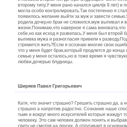
второму типу.У меня рано начался цикл(в 9 лет) и 
могла особо контролировать.Так постепенно я ста
появилось желание выйти за муж и завести семью.
родила дочку,но брак не сложился,муж выпивал и 
жизни.Понимаю,что наверное я сама виновата,что 
себе,но как исход я развелась.У меня был второй б
выпивка мужа и разногласия привели к разводу.По
стремится жить?Если я осознаю многие свои ошибк
что у меня будет брак,который продлится до конца
семью у меня осталось,но в тоже время я чувству
любви,дочерью блудницы.
Ширяев Павел Григорьевич
Катя, что значит страшно? Грешить страшно да, а 
страшно а напротив радостно. Сознание наше спо
тьме и вокруг много искусителей которые жаждут т
человеку. Это сам человек должен понять и выбрав
свету не смотря на других. А отпугивает в основно