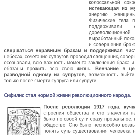
колоссальной сок
истекающая из м
энергию женщины
Физические тела 
поддерживали 
дореволюционной
выработанный поко
и совершения брак
свершаться неравным бракам и поддерживал чис
небесах, сочетание супругов проводил священник, сове
осознавали, всю важность момента заключения брака и
обязаны прожить всю свою жизнь.
Венчание в це
разводной одному из супругов
, возможность выйт
только после смерти супруга или супруги.
Сифилис стал нормой жизни революционного народа.
После революции 1917 года, куч
строения общества и его значения на
было по своей сути сразу провальное, 
обществе. Оно было неспособно возв
понять суть существования человека 