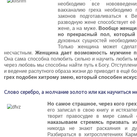
необходимо все нововведени
вакханалию греха необходимо п
законов подготавливаться к В
разводную жене способствует её
жене, а на муже.
Вообще женщин
но прекрасный пол, который 
духовных сущностей необходимо 
Только женщина может сделат
несчастным.
Женщина дает возможность мужчине по
Она сама способна полюбить сильно и научить любить м
через любовь мы способны найти путь к Богу. Отступлен
и ведение распутного образа жизни до приводит в ещё бо
грех подобен хитрому змею, который способен искус
Слово серебро, а молчание золото или как научиться м
Но самое страшное, через кого гре
его записал в свою книгу и истязате
творит правосудие в мире самый
наказываем стремясь призвать и
никогда не знают раскаяния и д
Разбираться в хитросплетениях Кар