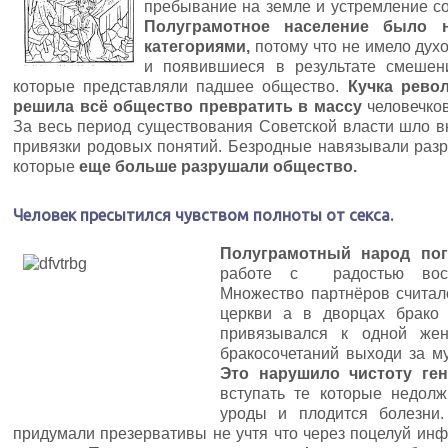
пребывание на земле и устремление со
Полуграмотное население было 
категориями,
потому что не имело дух
и появившиеся в результате смешен
которые представляли падшее общество.
Кучка рево
решила всё общество превратить в массу
человечко
За весь период существования Советской власти шло 
привязки родовых понятий. Безродные навязывали раз
которые
еще больше разрушали общество.
Человек пресытился чувством полноты от секса.
Полуграмотный народ пог
работе с радостью восп
Множество партнёров считал
церкви а в дворцах брако 
привязывался к одной же
бракосочетаний выходи за му
Это нарушило чистоту ген
вступать те которые недол
уроды и плодится болезни.
придумали презервативы не учтя что через поцелуй инф