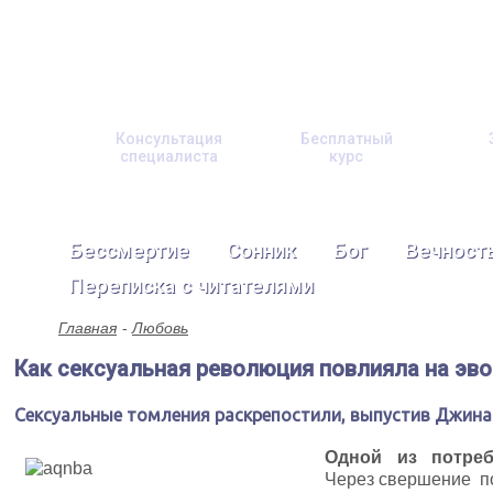
Консультация
Бесплатный
специалиста
курс
Бессмертие
Сонник
Бог
Вечност
Переписка с читателями
Главная
Любовь
Как сексуальная революция повлияла на эв
Сексуальные томления раскрепостили, выпустив Джина
Одной из потреб
Через свершение по