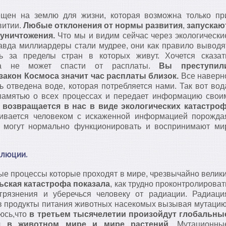
ен на землю для жизни, которая возможна только пр
витии.
Любые отклонения от нормы развития
,
запускаю
уничтожения.
Что мы и видим сейчас через экологически
авда миллиардеры стали мудрее, они как правило выводя
ь за пределы стран в которых живут. Хочется сказат
ка не может спасти от расплаты.
Вы преступил
закон Космоса значит час расплаты близок.
Все наверн
ь отведена воде, которая потребляется нами. Так вот вод
памятью о всех процессах и передает информацию свои
возвращается в нас в виде экологических катастроф
аивается человеком с искаженной информацией порожда
е могут нормально функционировать и воспринимают ми
олюции.
е процессы которые проходят в мире, чрезвычайно велики
ская катастрофа показала
, как трудно проконтролироват
агрязнения и уберечься человеку от радиации. Радиаци
в продукты питания животных насекомых вызывая мутацию
юсь,что
в третьем тысячелетии произойдут глобальны
я в животном мире и мире растений
. Мутационны