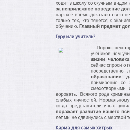
ходят в школу со скучным видом 
за неприлежное поведение до
царское время доказало свою нес
только тех, кто тянется к знан
обучению.
Главный предмет дол
Гуру или учитель?
Порою некоторы
учеников чем учи
жизни человека
сейчас спроси о 
посредственно
образование д
примирение со 
смехотворными 
воровать. Всякого рода кримина
слабых личностей. Нормальному 
когда представители иных циви
поражает развитие нашего пси
лет мы не сдвинулись с мертвой т
Карма для самых хитрых.