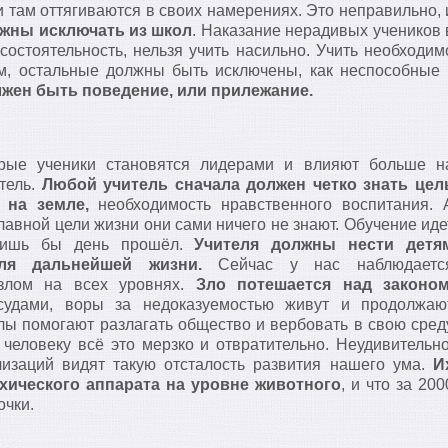
и там оттягиваются в своих намерениях. Это неправильно, 
лжны исключать из школ
. Наказание нерадивых учеников 
остоятельность, нельзя учить насильно. Учить необходим
иям, остальные должны быть исключены, как неспособные 
жен быть поведение, или прилежание.
е ученики становятся лидерами и влияют больше н
тель.
Любой учитель сначала должен четко знать цел
 на земле,
необходимость нравственного воспитания. 
главной цели жизни они сами ничего не знают. Обучение иде
 лишь бы день прошёл.
Учителя должны нести детя
ля дальнейшей жизни.
Сейчас у нас наблюдаетс
злом на всех уровнях.
Зло потешается над законо
судами, воры за недоказуемостью живут и продолжаю
лы помогают разлагать общество и вербовать в свою сред
человеку всё это мерзко и отвратительно. Неудивительно
лизаций видят такую отсталость развития нашего ума.
И
хического аппарата на уровне животного
, и что за 200
очки.