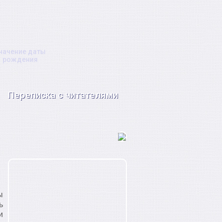
начение даты
рождения
Переписка с читателями
ы
ь
и