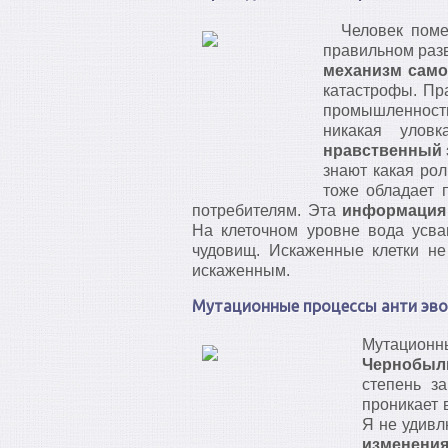
Человек помещ
правильном раз
механизм само
катастрофы. Пр
промышленност
никакая улов
нравственный 
знают какая рол
тоже обладает 
потребителям. Эта
информация 
На клеточном уровне вода усв
чудовищ. Искаженные клетки н
искаженным.
Мутационные процессы анти эв
Мутационны
Чернобыль
степень з
проникает 
Я не удивл
изменени