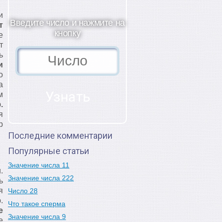
и
Введите число и нажмите на
т
кнопку
е
т
ь
и
о
а
м
.
я
р
Последние комментарии
Популярные статьи
Значение числа 11
.
Значение числа 222
ь
я
Число 28
.
Что такое сперма
е
Значение числа 9
е