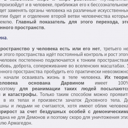
произойдут и в человеке, приближая его к бессознательном
удет заменять органы человека на различные искусственны
тии будет и отделение второй ветви человечества которы
землю.
Главный показатель для этого перехода, эт
нного пространств.
на.
ространство у человека есть или его нет
, третьего н
и этого пространства идёт постоянный контроль и рост этог
 человек постепенно подключается к тонким пространства
юбовь, доброта, сопереживание во вселенских масштабах. 
енного пространства пробудить его практически невозможно
о начали осваивать жизнь в теле человека.
Их теори
еловека основана Дарвином
имеет 100
.Поэтому
для реанимации таких людей посылаютс
 и катастрофы.
Только таким способом можно проявит
и в их телах и произвести зачаток Духовного тела. Д
ушны и людьми не считаются, хотя имеют облик человека
прирост за счет бездушных особей с демоническим
ана не для Демонов и поэтому скоро для уничтожения эти
млю Армагедон.