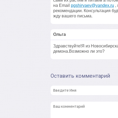
сами их растим и питаем а пот
на Email
pgshiryaev@yandex.ru
,
рекомендации. Консультация буд
жду вашего письма.
Ольга
Здравствуйте!Я из Новосибирск
демона.Возможно ли это?
Оставить комментарий