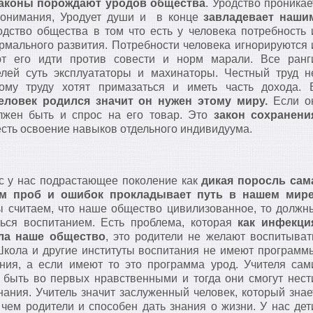
аконы порождают уродов общества
. Уродство проникае
онимания, Уродует души и в конце
завладевает наши
одство общества в том что есть у человека потребность 
рмального развития. Потребности человека игнорируются 
т его идти против совести и норм марали. Все ранг
елей суть эксплуататоры и махинаторы. Честный труд н
кому труду хотят примазаться и иметь часть дохода. 
ловек родился значит он нужен этому миру.
Если о
лжен быть и спрос на его товар. Это
закон сохранени
 есть освоение навыков отдельного индивидуума.
 у нас подрастающее поколение как
дикая поросль сам
м проб и ошибок прокладывает путь в нашем мире
 считаем, что наше общество цивилизованное, то должн
ться воспитанием. Есть проблема, которая
как инфекци
ла наше общество
, это родители не желают воспитыват
Школа и другие институты воспитания не имеют программ
ния, а если имеют то это программа урод. Учителя сам
быть во первых нравственными и тогда они смогут нест
нания. Учитель значит заслуженный человек, который знае
чем родители и способен дать знания о жизни. У нас дет