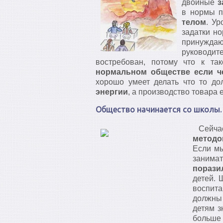
двойные
з
в нормы п
телом
. Ур
задатки но
принуждаю
руководит
востребован, потому что к та
нормальном обществе если че
хорошо умеет делать что то до
энергии
, а производство товара
Общество начинается со школы.
Сейчас
методо
Если мы
занима
порази
детей. 
воспита
должны 
детям з
больше 