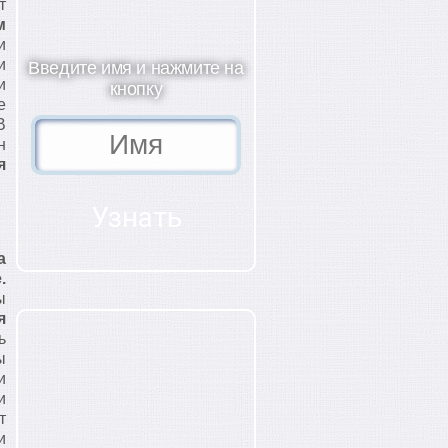
т
м
и
и
Введите имя и нажмите на
и
кнопку
е
В
н
я
а
.
ы
я
ь
ы
и
и
т
и