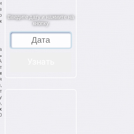
и
в
о
Введите дату и нажмите на
к
кнопку
а
ь
А
т
м
я
м
,
т
у
,
х
0