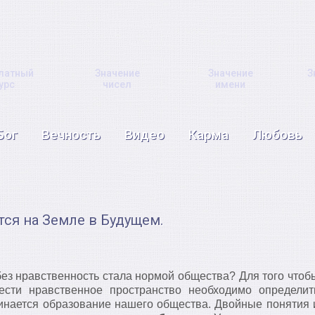
латный
Значение
Значение
З
урс
чисел
имени
Бог
Вечность
Видео
Карма
Любовь
ся на Земле в Будущем.
з нравственность стала нормой общества? Для того чтоб
ести нравственное пространство необходимо определит
чинается образование нашего общества. Двойные понятия 