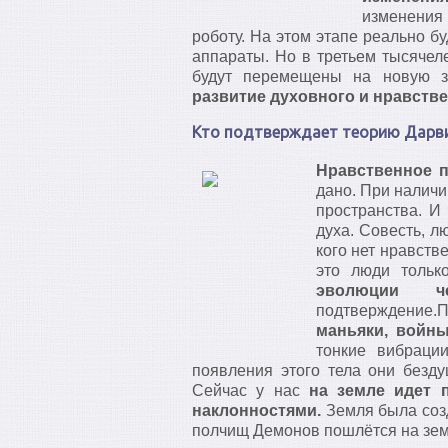
изменения 
роботу. На этом этапе реально б
аппараты. Но в третьем тысячеле
будут перемещены на новую 
развитие духовного и нравстве
Кто подтверждает теорию Дарви
Нравственное п
дано. При наличи
пространства. И
духа. Совесть, л
кого нет нравств
это люди тольк
эволюции ч
подтверждение
маньяки, войны
тонкие вибраци
появления этого тела они безд
Сейчас у нас
на земле идет 
наклонностями.
Земля была созд
полчищ Демонов пошлётся на зе