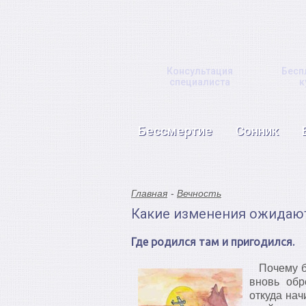
Консультация
Бесп
специалиста
к
Бессмертие
Сонник
Главная
Вечность
Какие изменения ожидают
Где родился там и пригодился.
Почему бе
вновь обр
откуда на