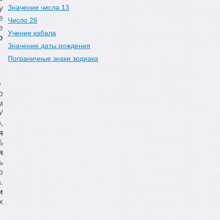
Значение числа 13
у
е
Число 26
е
Учение кабала
о
Значение даты рождения
Пограничные знаки зодиака
е
о
м
У
,
я
%
я
ь
о
.
и
х