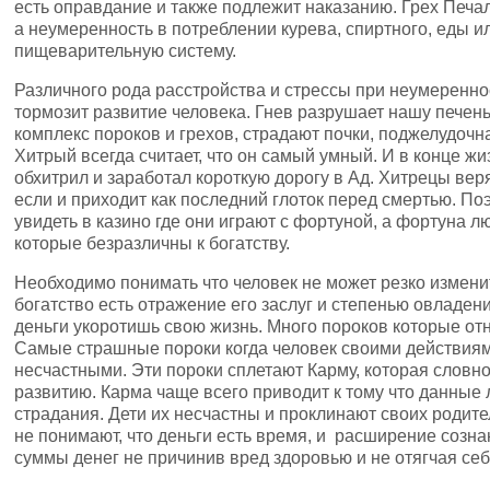
есть оправдание и также подлежит наказанию. Грех Печал
а неумеренность в потреблении курева, спиртного, еды ил
пищеварительную систему.
Различного рода расстройства и стрессы при неумереннос
тормозит развитие человека. Гнев разрушает нашу печень
комплекс пороков и грехов, страдают почки, поджелудочн
Хитрый всегда считает, что он самый умный. И в конце жи
обхитрил и заработал короткую дорогу в Ад. Хитрецы верят
если и приходит как последний глоток перед смертью. 
увидеть в казино где они играют с фортуной, а фортуна 
которые безразличны к богатству.
Необходимо понимать что человек не может резко изменит
богатство есть отражение его заслуг и степенью овладе
деньги укоротишь свою жизнь. Много пороков которые отн
Самые страшные пороки когда человек своими действиям
несчастными. Эти пороки сплетают Карму, которая словно
развитию. Карма чаще всего приводит к тому что данные 
страдания. Дети их несчастны и проклинают своих родите
не понимают, что деньги есть время, и расширение созн
суммы денег не причинив вред здоровью и не отягчая се