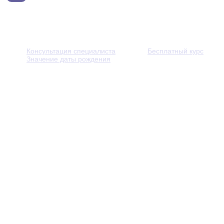
Консультация специалиста
Бесплатный курс
Значение даты рождения
© 2013 - 2026 — Через тернии к звёздам. Все права защ