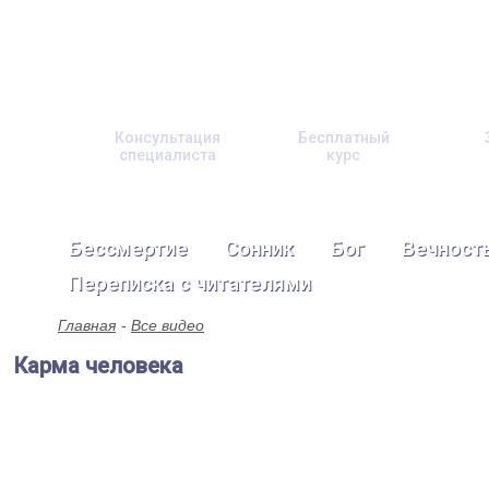
Консультация
Бесплатный
специалиста
курс
Бессмертие
Сонник
Бог
Вечност
Переписка с читателями
Главная
Все видео
Карма человека