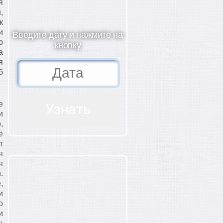
я
,
к
и
Введите дату и нажмите на
о
кнопку
а
я
б
е
и
,
ё
т
я
я
.
,
и
о
и