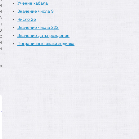
Учение кабала
и
и
Значение числа 9
в
Число 26
я
Значение числа 222
о
Значение даты рождения
с
и
Пограничные знаки зодиака
и
ч