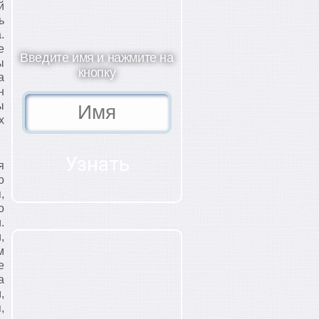
й
ь
.
е
Введите имя и нажмите на
ы
кнопку
а
н
ы
х
я
о
,
о
.
,
м
е
а
,
,