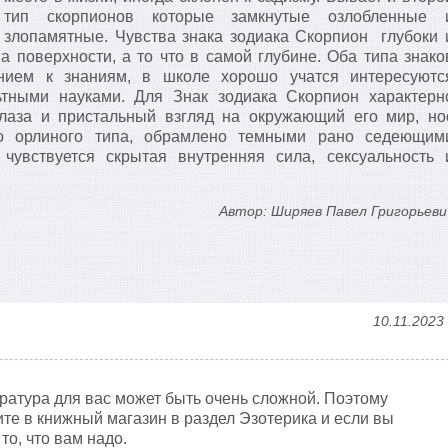
тип скорпионов которые замкнутые озлобленные 
злопамятные. Чувства знака зодиака Скорпион глубоки 
на поверхности, а то что в самой глубине. Оба типа знако
нием к знаниям, в школе хорошо учатся интересуютс
ьтными науками. Для Знак зодиака Скорпион характерн
лаза и пристальный взгляд на окружающий его мир, но
ло орлиного типа, обрамлено темными рано седеющим
чувствуется скрытая внутренняя сила, сексуальность 
Автор: Ширяев Павел Григорьеви
10.11.2023
тература для вас может быть очень сложной. Поэтому
ите в книжный магазин в раздел Эзотерика и если вы
то, что вам надо.