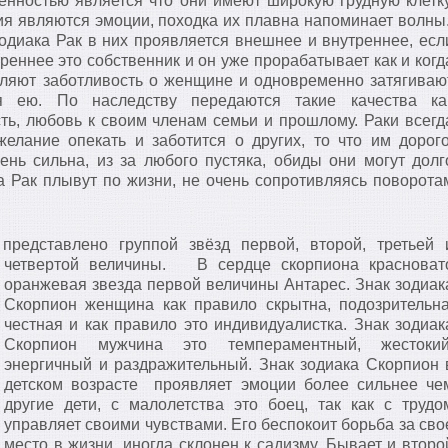
енностью является что они имеют широкую грудную клетку
 являются эмоции, походка их плавна напоминает волны.
одиака Рак в них проявляется внешнее и внутреннее, есл
реннее это собственник и он уже прорабатывает как и когд
вляют заботливость о женщине и одновременно затягиваю
 ею. По наследству передаются такие качества ка
ть, любовь к своим членам семьи и прошлому. Раки всегд
желание опекать и заботится о других, то что им дорого
ень сильна, из за любого пустяка, обиды они могут долг
а Рак плывут по жизни, не очень сопротивляясь поворота
представлено группой звёзд первой, второй, третьей 
четвертой величины.
В сердце скорпиона красноват
оранжевая звезда первой величины Антарес. Знак зодиак
Скорпион женщина как правило скрытна, подозрительна
честная и как правило это индивидуалистка. Знак зодиак
Скорпион мужчина это темпераментный, жестокий
энергичный и раздражительный. Знак зодиака Скорпион 
детском возрасте проявляет эмоции более сильнее че
другие дети, с малолетства это боец, так как с трудо
управляет своими чувствами. Его беспокоит борьба за сво
место в жизни, иногда склонен к садизму. Бывает и второ