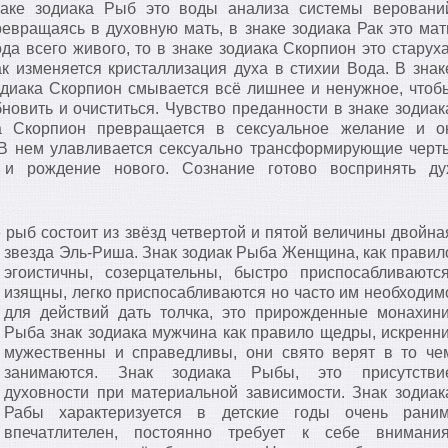
наке зодиака Рыб это воды анализа системы веровани
ревращаясь в духовную мать, в знаке зодиака Рак это мат
да всего живого, то в знаке зодиака Скорпион это старуха
ак изменяется кристаллизация духа в стихии Вода. В знак
одиака Скорпион смывается всё лишнее и ненужное, чтоб
бновить и очиститься. Чувство преданности в знаке зодиак
а Скорпион превращается в сексуальное желание и о
. В нем улавливается сексуально трансформирующие черт
 и рождение нового. Сознание готово воспринять ду
рыб состоит из звёзд четвертой и пятой величины двойна
звезда Эль-Риша.
Знак зодиак Рыба Женщина, как правил
эгоистичны, созерцательны, быстро приспосабливаются
изящны, легко приспосабливаются но часто им необходим
для действий дать толчка, это прирожденные монахини
Рыба знак зодиака мужчина как правило щедры, искренни
мужественны и справедливы, они свято верят в то че
занимаются. Знак зодиака Рыбы, это присутстви
духовности при материальной зависимости. Знак зодиак
Рабы характеризуется в детские годы очень раним
впечатлителен, постоянно требует к себе внимания