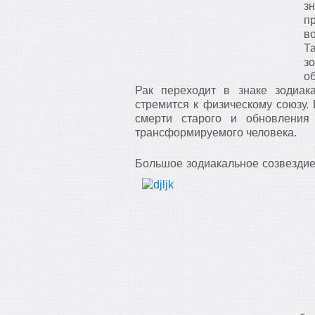
з
п
во
Т
з
о
Рак переходит в знаке зодиак
стремится к физическому союзу
смерти старого и обновления
трансформируемого человека.
Большое зодиакальное созвездие 