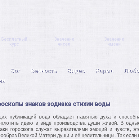
Бесплатный
Значение
Значение
курс
чисел
имени
Бог
Вечность
Видео
Карма
Любо
ми
роскопы знаков зодиака стихии воды
их публикаций вода обладает памятью духа и способн
оплотить идею в виде производства души живой. В
одны
наки гороскопа служат выразителями эмоций и чувств, эт
рообраз Великой Матери души и её целительницы. Так если 