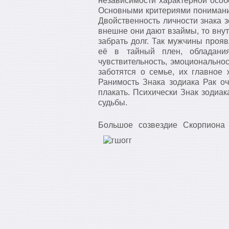
независимости характерной особ
Основными критериями понимания
Двойственность личности знака з
внешне они дают взаймы, то внут
забрать долг. Так мужчины проя
её в тайный плен, обладания
чувствительность, эмоциональнос
заботятся о семье, их главное 
Ранимость Знака зодиака Рак оч
плакать. Психически Знак зодиак
судьбы.
Большое созвездие Скорпиона 