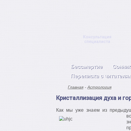
Консультация
специалиста
Бессмертие
Сонник
Переписка с читателя
Главная
Астрология
Кристаллизация духа и го
Как мы уже знаем из предыдущ
в
з
п