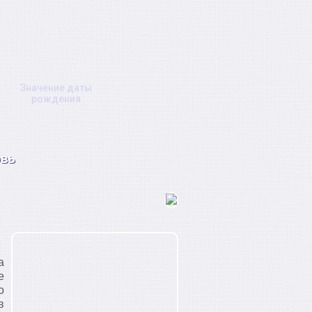
Значение даты
рождения
вь
а
е
о
в