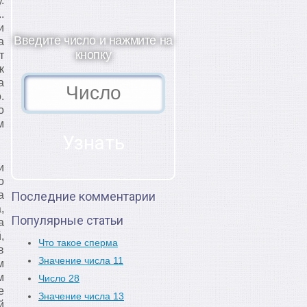
.
.
и
Введите число и нажмите на
а
кнопку
т
к
а
.
о
м
и
о
а
Последние комментарии
,
Популярные статьи
а
,
Что такое сперма
в
Значение числа 11
м
м
Число 28
е
Значение числа 13
й