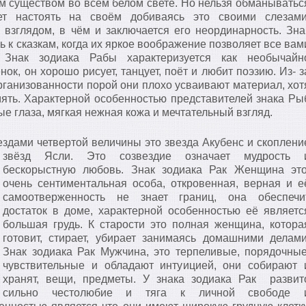
м существом во всём белом свете. Но нельзя обманыватьс
ет настоять на своём добиваясь это своими слезами
взглядом, в чём и заключается его неординарность. Зна
ь к сказкам, когда их яркое воображение позволяет все вам
 Знак зодиака Рабы характеризуется как необычайн
к, он хорошо рисует, танцует, поёт и любит поэзию. Из- з
рганизованности порой они плохо усваивают материал, хот
ять. Характерной особенностью представителей знака Ры
е глаза, мягкая нежная кожа и мечтательный взгляд.
здами четвертой величины это звезда Акубенс и скоплени
звёзд Ясли.
Это созвездие означает мудрость 
бескорыстную любовь. Знак зодиака Рак Женщина это
очень сентиментальная особа, откровенная, верная и е
самоотверженность не знает границ, она обеспечи
достаток в доме, характерной особенностью её являетс
большая грудь. К старости это полная женщина, котора
готовит, стирает, убирает занимаясь домашними делами
Знак зодиака Рак Мужчина, это терпеливые, порядочные
чувствительные и обладают интуицией, они собирают 
хранят, вещи, предметы. У знака зодиака Рак развит
сильно честолюбие и тяга к личной свободе 