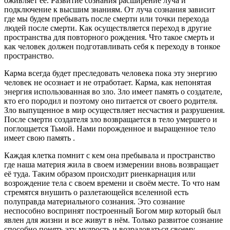
оживляет её. Развитие сознания расширение луча и
подключение к высшим знаниям. От луча сознания зависит
где мы будем пребывать после смерти или точки перехода
людей после смерти. Как осуществляется переход в другие
пространства для повторного рождения. Что такое смерть и
как человек должен подготавливать себя к переходу в тонкое
пространство.
Карма всегда будет преследовать человека пока эту энергию
человек не осознает и не отработает. Карма, как непонятая
энергия использованная во зло. Зло имеет память о создателе,
кто его породил и поэтому оно питается от своего родителя.
Зло выпущенное в мир осуществляет несчастия и разрушения.
После смерти создателя зло возвращается в тело умершего и
поглощается Тьмой. Нами порожденное и выращенное тело
имеет свою память .
Каждая клетка помнит с кем она пребывала и пространство
где наша материя жила в своем измерении вновь возвращает
её туда. Таким образом происходит риенкарнация или
возрождение тела с своем времени и своём месте. То что нам
стремятся внушить о разлетающейся вселенной есть
полуправда материального сознания. Это сознание
неспособно воспринят построенный Богом мир который был
явлен для жизни и все живут в нём. Только развитое сознание
способно понять эту мудрость и возрадоваться своему