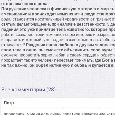
отпрыска своего рода.
Погружение человека в физическую материю и мир ть
смешивание и происходят изменения и люди становя
рода, становится носительницей уродливости от грязных 
святым делает очищение, при наличие девственности, у д
падения это уже принятие тела животного, которое пр
работе сознания люди изменяют свою историю и разрываю
исправить и который, уже падает в животные тела. Любовь 
отличается?
Разделяя свою любовь с другим человеко
свои тела в одно, вы сможете объединить свои ауры.
сможете прорастить зерно любви в своем сердце и обрест
прорастает так что человек перестает понимать
, где Бог а
не так важно, он обрел истинную любовь и купается в 
Все комментарии (28)
Петр
проводник , у меня есть очень приятное впечетление кот