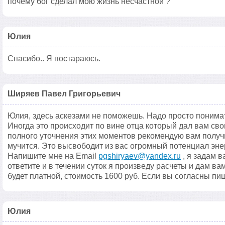
почему бог сделал мою жизнь несчастной ?
Юлия
Спасибо.. Я постараюсь.
Ширяев Павел Григорьевич
Юлия, здесь аскезами не поможешь. Надо просто понимат
Иногда это происходит по вине отца который дал вам св
полного уточнения этих моментов рекомендую вам получ
мучится. Это высвободит из вас огромный потенциал энер
Напишите мне на Email
pgshiryaev@yandex.ru
, я задам 
ответите и в течении суток я произведу расчеты и дам в
будет платной, стоимость 1600 руб. Если вы согласны пи
Юлия