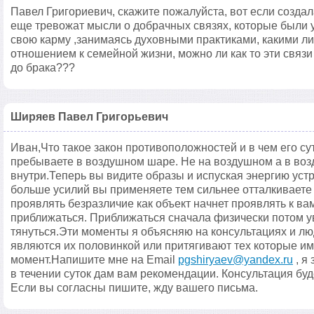
Павел Григориевич, скажите пожалуйста, вот если создал
еще тревожат мысли о добрачных связях, которые были 
свою карму ,занимаясь духовными практиками, какими л
отношением к семейной жизни, можно ли как то эти связи
до брака???
Ширяев Павел Григорьевич
Иван,Что такое закон противоположностей и в чем его су
пребываете в воздушном шаре. Не на воздушном а в воз
внутри.Теперь вы видите образы и испуская энергию устр
больше усилий вы применяете тем сильнее отталкиваете 
проявлять безразличие как объект начнет проявлять к ва
приближаться. Приближаться сначала физически потом ув
тянуться.Эти моменты я объясняю на консультациях и л
являются их половинкой или притягивают тех которые и
момент.Напишите мне на Email
pgshiryaev@yandex.ru
, я
в течении суток дам вам рекомендации. Консультация буд
Если вы согласны пишите, жду вашего письма.