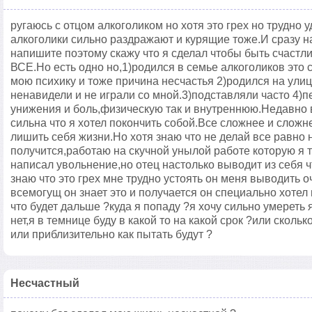
ругаюсь с отцом алкоголиком но хотя это грех но трудно
алкоголики сильно раздражают и курящие тоже.И сразу н
напишите поэтому скажу что я сделал чтобы быть счастл
ВСЕ.Но есть одно но,1)родился в семье алкоголиков это
мою психику и тоже причина несчастья 2)родился на улиц
ненавидели и не играли со мной.3)подставляли часто 4
унижения и боль,физическую так и внутреннюю.Недавно 
сильна что я хотел покончить собой.Все сложнее и сложн
лишить себя жизни.Но хотя знаю что не делай все равно 
получится,работаю на скучной унылой работе которую я те
написал увольнение,но отец настолько выводит из себя ч
знаю что это грех мне трудно устоять он меня выводить оч
всемогущ он знает это и получается он специально хотел
что будет дальше ?куда я попаду ?я хочу сильно умереть 
нет,я в темнице буду в какой то на какой срок ?или скольк
или приблизительно как пытать будут ?
Несчастный