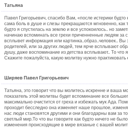
Татьяна
Павел Григорьевич, спасибо Вам, «после истерики будто 
сама боль в душе и слезы прекращаются мгновенно, как т
будто я спустилась на землю и все успокоилось.. но заме
начинаю вспоминать все грехи приченненные людям за св
всплывет информация или картинка..образ..человек.. Вы 
родителей, или за других людей, тем ярче всплывают обр
душу, даже воспоминание из детства всплывают.. То что
Скажите пожалуйста, какую молитву нужно практиковать
Ширяев Павел Григорьевич
Татьяна, это говорит что вы молитесь искренне и ваша м
показатель этой молитвы будет вспоминание все большег
максимально очистится от греха и избежать мук Ада. Пом
проходит бесследно она изменяет наше прошлое, изменяе
нас люди становятся другими и они благодарны вам за то
светлый мир.То что вы говорите как будто ничего не был
изменения происходящие в мире вязаные с вашей молит