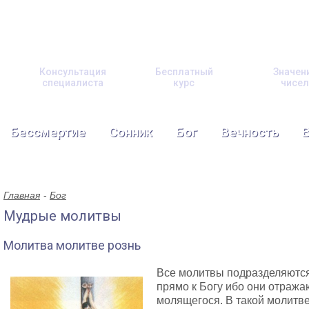
Консультация
Бесплатный
Значен
специалиста
курс
чисел
Бессмертие
Сонник
Бог
Вечность
Главная
Бог
Мудрые молитвы
Молитва молитве рознь
Все молитвы подразделяются
прямо к Богу ибо они отраж
молящегося. В такой молитве