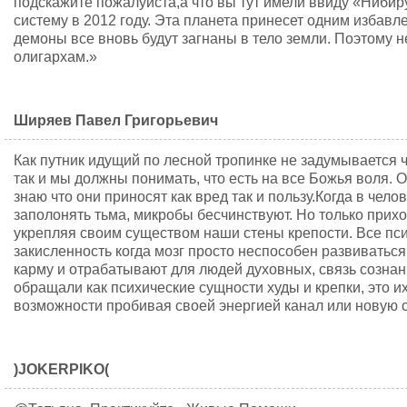
подскажите пожалуйста,а что вы тут имели ввиду «Ниби
систему в 2012 году. Эта планета принесет одним избавл
демоны все вновь будут загнаны в тело земли. Поэтому н
олигархам.»
Ширяев Павел Григорьевич
Как путник идущий по лесной тропинке не задумывается ч
так и мы должны понимать, что есть на все Божья воля. 
знаю что они приносят как вред так и пользу.Когда в чело
заполонять тьма, микробы бесчинствуют. Но только прихо
укрепляя своим существом наши стены крепости. Все пси
закисленность когда мозг просто неспособен развиваться
карму и отрабатывают для людей духовных, связь созна
обращали как психические сущности худы и крепки, это и
возможности пробивая своей энергией канал или новую 
)JOKERPIKO(