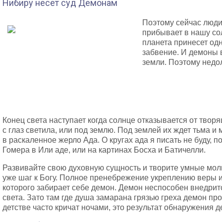
Нибиру несет суд Демонам
Поэтому сейчас люди
прибывает в нашу сол
планета принесет од
забвение. И демоны в
земли. Поэтому недо
Конец света наступает когда солнце отказывается от творя
с глаз светила, или под землю. Под землей их ждет тьма 
в раскаленное жерло Ада. О кругах ада я писать не буду, 
Гомера в Или аде, или на картинах Босха и Батичелли.
Развивайте свою духовную сущность и творите умные мол
уже шаг к Богу. Полное пренебрежение укреплению веры и
которого забирает себе демон. Демон неспособен внедритс
света. Зато там где душа замарана грязью греха демон про
детстве часто кричат ночами, это результат обнаружения 