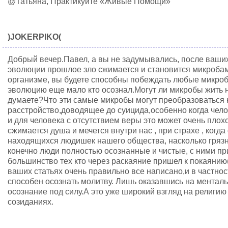
@Татьяна, Практикуйте «Живые Помощи»
)JOKERPIKO(
Добрый вечер.Павел, а вы не задумывались, после ваших
эволюции прошлое зло сжимается и становится микробам
организме, вы будете способны побеждать любые микро
эволюцию еще мало кто осознал.Могут ли микробы жить 
думаете?Что эти самые микробы могут преобразоваться 
расстройство,доводящее до суицида,особенно когда чел
и для человека с отсутствием веры это может очень плохо
сжимается душа и мечется внутри нас , при страхе , когд
находящихся людишек нашего общества, насколько грязн
конечно люди полностью осознанные и чистые, с ними пр
большинство тех кто через раскаяние пришел к покаянию
ваших статьях очень правильно все написано,и в частнос
способен осознать молитву. Лишь оказавшись на менталь
осознание под силу.А это уже широкий взгляд на религи
созиданиях.