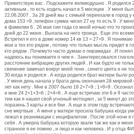
Приветствую вас . Подскажите великодушно . Я родился 2
активным , то есть ходить начал в 5 месяцев . У меня был
22.06.2007 . За 28 дней мы с семьей переехали в город у
дома 153 =9 ,телефон сумма чисел 27 ну то есть 9 . У меня
в фамилии 6 . 26 мая сия года со мной ночью что то прои
дней до 22 июня . Выпала на него троица . Еще это всеми
Встретил я его в доме номер 14 кв 13 = 27=9 . Я понимаю
мои а тех кто рядом , потому что только мысль придет в г
кто рядом . Почемуто часто думаю о пирамидах . И понял 
надеюсь вы понимаете о чем я . Заинтересовался глагол
расстояние вибрацию других людей . И как будто не тольк
свечение замечал вокруг моей тени , синего цвета и не то
30 когда я родился . А когда родился брат матери было ро
. У меня день начала у брата день окончания 2й мировой 
лет как нету . Мне в 2007 было 18 2+7=9 ; 1+8=9 . Осознал
и мне 24 2+1+3=6 ; 2+4=6 . А еще встречаю эти 6 и 9 часто
тем как я нашел свой угноный мотоцикл , за 5 минут до э
поразень 3 карты и все 6ки . А еще в этом году встречаю
сне мертвые . А меня у матери просила бабушка когда уме
лежал в реанимации с инцифалитом . После этой ночи я 
себя . А умерла бабушка которую звали так же как и меня
странное я ее помню , и лицо и как человека . И у отца ФИ