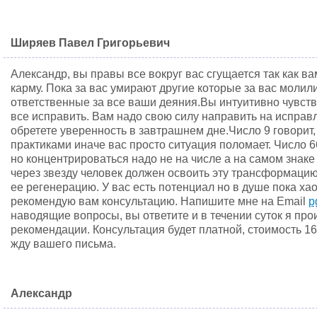
Ширяев Павел Григорьевич
Александр, вы правы все вокруг вас сгущается так как в
карму. Пока за вас умирают другие которые за вас молили
ответственные за все ваши деяния.Вы интуитивно чувствуе
все исправить. Вам надо свою силу направить на исправл
обретете уверенность в завтрашнем дне.Число 9 говорит
практиками иначе вас просто ситуация поломает. Число 6
но концентрироваться надо не на числе а на самом знаке
через звезду человек должен освоить эту трансформаци
ее регенерацию. У вас есть потенциал но в душе пока ха
рекомендую вам консультацию. Напишите мне на Email
p
наводящие вопросы, вы ответите и в течении суток я про
рекомендации. Консультация будет платной, стоимость 16
жду вашего письма.
Александр