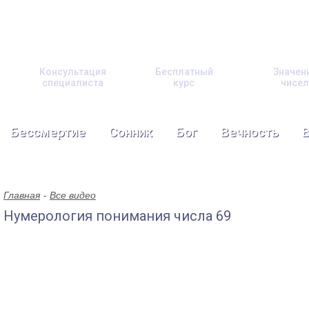
Консультация
Бесплатный
Значен
специалиста
курс
чисел
Бессмертие
Сонник
Бог
Вечность
Главная
Все видео
Нумерология понимания числа 69