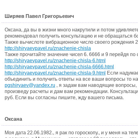
Ширяев Павел Григорьевич
Оксана, да вы в жизни много накрутили и потом удивляет
рекомендовал получить консультацию и не обращаться 
Также вычислоте вибрационное число своего рождения 29
http://shiryaevpavel.ru/znachenie-chisla
Также прочитайте значение чисел 6. 6666 и 9 перейдя по 
http://shiryaevpavel.ru/znachenie-chisla-6.html
http://shiryaevpavel.ru/znachenie-chisla-6666.html
http://shiryaevpavel.ru/znachenie-chisla-9.html
Если надумае
объединить и получить ответы на все ваши вопросы то н
pgshiryaev@yandex.ru
, я задам вам наводящие вопросы, в
произведу расчеты и дам вам рекомендации. Консультаци
руб. Если вы согласны пишите, жду вашего письма.
Оксана
Моя дата 22.06.1982., я рак по гороскопу., и у меня на теле