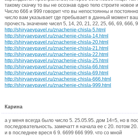
такому скачку то вы не осознав одно тело строите новое и
Число 666 и 999 говорит что вы непостоянны и постоянн
число вам указывает где пребывает в данный момент ва
прочесть значение чисел 5, 14, 20, 21, 22, 25, 66, 69, 666,
http://shiryaevpavel.ru/znachenie-chisla-5.html
http://shiryaevpavel.ru/znachenie-chisla-14.html
http://shiryaevpavel.ru/znachenie-chisla-20.html
http://shiryaevpavel.ru/znachenie-chisla-21.html
http://shiryaevpavel.ru/znachenie-chisla-22.html
http://shiryaevpavel.ru/znachenie-chisla-25.html
http://shiryaevpavel.ru/znachenie-chisla-66.html
http://shiryaevpavel.ru/znachenie-chisla-69.html
http://shiryaevpavel.ru/znachenie-chisla-666.html
http://shiryaevpavel.ru/znachenie-chisla-999.html
Карина
а у меня всегда было число 5. 25.05.95. дом 14=5, но в 
последовательность. замечатт я начала ее с 20. потом 20.
и в последнее вреся 6 9. 6699 666 999. что со мной