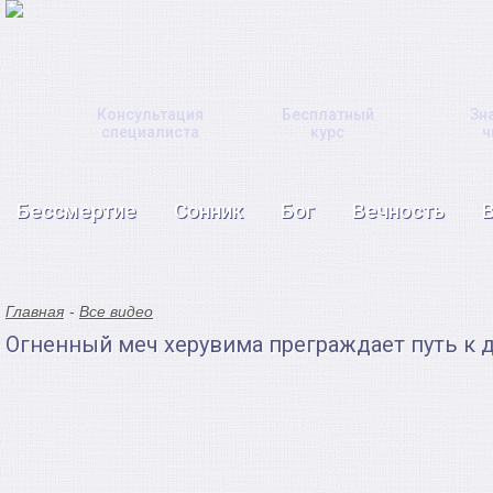
Консультация
Бесплатный
Зн
специалиста
курс
ч
Бессмертие
Сонник
Бог
Вечность
Главная
Все видео
Огненный меч херувима преграждает путь к 