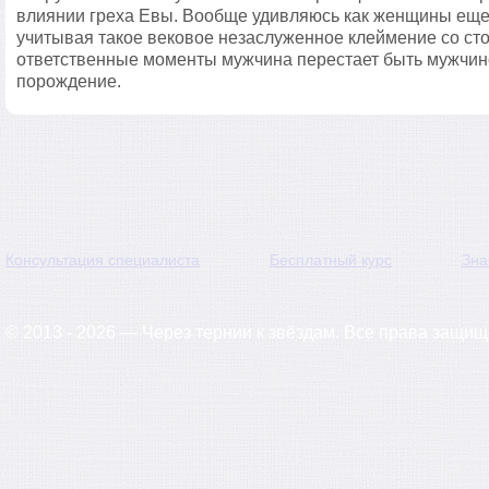
влиянии греха Евы. Вообще удивляюсь как женщины еще
учитывая такое вековое незаслуженное клеймение со ст
ответственные моменты мужчина перестает быть мужчино
порождение.
Консультация специалиста
Бесплатный курс
Зна
© 2013 - 2026 — Через тернии к звёздам. Все права защи