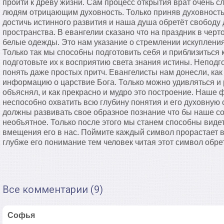
пройти к древу жизни. Сам процесс открытия врат очень с
людям отрицающим духовность. Только приняв духовность
достичь истинного развития и наша душа обретёт свободу
пространства. В евангелии сказано что на праздник в че
белые одежды. Это нам указание о стремлении искупления
Только так мы способны подготовить себя и приблизиться к
подготовьте их к восприятию света знания истины. Непо
понять даже простых притч. Евангелисты нам донесли, ка
информацию о царствие Бога. Только можно удивляться и 
объяснял, и как прекрасно и мудро это построение. Наш
неспособно охватить всю глубину понятия и его духовну
должны развивать свое образное познание что бы наше с
необъятное. Только после этого мы станем способны виде
вмещения его в нас. Поймите каждый символ прорастает в
глубже его понимание тем человек читая этот символ обре
Все комментарии (9)
Софья