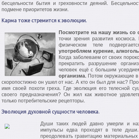
бесцельности бытия и греховности деяний. Бесцельно
подмене приоритетов жизни.
Карма тоже стремится к эволюции.
Посмотрите на нашу жизнь со 
точки зрения развития космоса.
физическом теле подверга
употребляем курение, алкоголь
Когда заболеваем от своих пороко
прекратить разрушение органи
человек ещё с большим усерди
организма.
Потом окружающие в н
скоропостижно он ушел от нас. А кто он был для нас? П
имя своей похоти греха. Где эволюция его телесной сущ
своего предназначения? Он жил как животное удовлет
только потребительские рецепторы.
Эволюция духовной сущности человека.
Души таких людей давно умерли и нах
импульсы едва проходят в теле души.
преодолевать гравитацию материальных