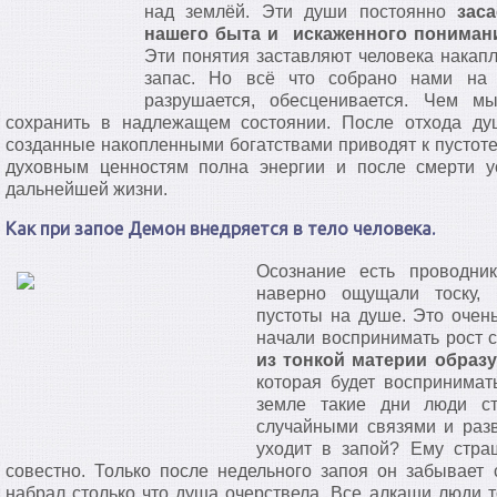
над землёй. Эти души постоянно
зас
нашего быта и искаженного понимани
Эти понятия заставляют человека накап
запас. Но всё что собрано нами на 
разрушается, обесценивается. Чем м
сохранить в надлежащем состоянии. После отхода ду
созданные накопленными богатствами приводят к пустоте
духовным ценностям полна энергии и после смерти 
дальнейшей жизни.
Как при запое Демон внедряется в тело человека.
Осознание есть проводни
наверно ощущали тоску, 
пустоты на душе. Это очен
начали воспринимать рост 
из тонкой материи образу
которая будет воспринимат
земле такие дни люди ст
случайными связями и разв
уходит в запой? Ему стра
совестно. Только после недельного запоя он забывает 
набрал столько что душа очерствела. Все алкаши люди 