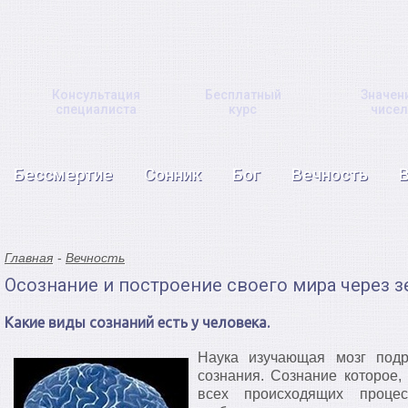
Консультация
Бесплатный
Значен
специалиста
курс
чисел
Бессмертие
Сонник
Бог
Вечность
Главная
Вечность
Осознание и построение своего мира через 
Какие виды сознаний есть у человека.
Наука изучающая мозг подр
сознания. Сознание которое,
всех происходящих процес