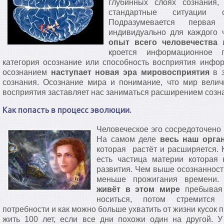
глубинных слоях сознания,
стандартные ситуации
Подразумевается перва
индивидуально для каждого 
опыт всего человечества
и
кроется информационное 
категория осознание или способность восприятия инфор
осознанием
наступает новая эра мировосприятия
в з
сознания. Осознание мира и понимание, что мир велич
восприятия заставляет нас заниматься расширением созн
Как попасть в процесс эволюции.
Человеческое эго сосредоточено
На самом деле
весь наш орган
которая растёт и расширяется. 
есть частица материи которая
развития. Чем выше осознанность
меньше прожигания времени
живёт в этом мире
пребывая 
носиться, потом стремится
потребности и как можно больше ухватить от жизни кусок п
жить 100 лет, если все дни похожи один на другой. У