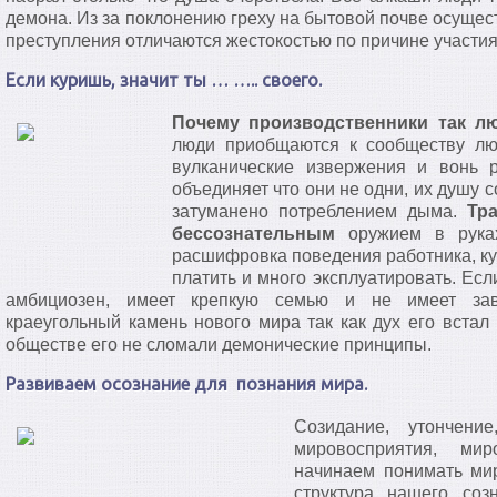
демона. Из за поклонению греху на бытовой почве осущес
преступления отличаются жестокостью по причине участ
Если куришь, значит ты … ….. своего.
Почему производственники так л
люди приобщаются к сообществу лю
вулканические извержения и вонь 
объединяет что они не одни, их душу с
затуманено потреблением дыма.
Тр
бессознательным
оружием в руках
расшифровка поведения работника, кури
платить и много эксплуатировать. Есл
амбициозен, имеет крепкую семью и не имеет зав
краеугольный камень нового мира так как дух его встал
обществе его не сломали демонические принципы.
Развиваем осознание для познания мира.
Созидание, утончени
мировосприятия, м
начинаем понимать мир
структура нашего соз