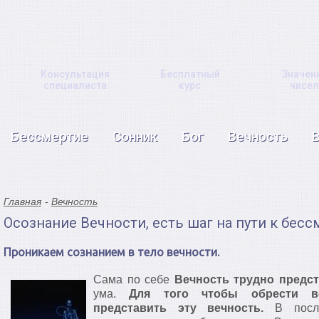
Консультация
Бесплатный
Значен
специалиста
курс
чисел
Бессмертие
Сонник
Бог
Вечность
Главная
Вечность
Осознание Вечности, есть шаг на пути к бесс
Проникаем сознанием в тело вечности.
Сама по себе
Вечность трудно предс
ума.
Для того чтобы обрести в
представить эту вечность.
В после