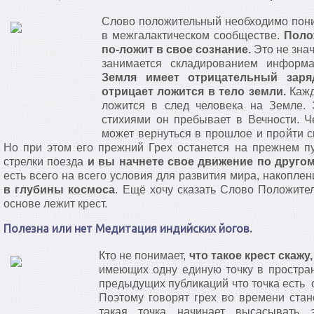
Слово положительный необходимо пони
в межгалактическом сообществе.
Полож
по-ложит в свое сознание.
Это не знач
занимается складированием информ
Земля имеет отрицательный заря
отрицает ложится в тело земли.
Кажд
ложится в след человека на Земле. 
стихиями он пребывает в Вечности. Ч
может вернуться в прошлое и пройти с
Но при этом его прежний Грех останется на прежнем п
стрелки поезда
и вы начнете свое движение по другом
есть всего на всего условия для развития мира, накопле
в глубины космоса
. Ещё хочу сказать Слово Положите
основе лежит крест.
Полезна или нет Медитация индийских йогов.
Кто не понимает,
что такое крест скажу
имеющих одну единую точку в простра
предыдущих публикаций что точка есть 
Поэтому говорят грех во времени ста
такая точка начинает высасывать 