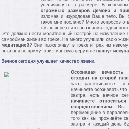
увеличиваясь в размере. В конечно
огромных размеров Демона и при
изломав и изуродовав Ваше тело. Вы с
такое мне послано? Много вопросов от
жизнь через сито осознания содеянного
Это должно нести молитвенный настрой на искупление гр
самообман жизни во грехе. На много улучшили свою жиз
медитацией
? Они также живут в грехе и грех им некому
пока они не примут христианскую веру и не
начнут искупа
Вечное сегодня улучшает качество жизни.
Осознавая вечность
отходит на второй план
часы растягиваются и с
начинаете осознавать что 
завтра, есть вечное с
начинаете относить
сосредоточением.
Вы на
перемещение в параллель
того как вы проживёте св
завтра и каждый день бу