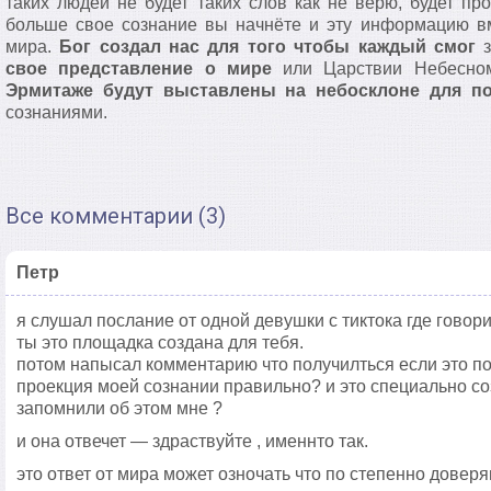
таких людей не будет таких слов как не верю, будет пр
больше свое сознание вы начнёте и эту информацию в
мира.
Бог создал нас для того чтобы каждый смог
з
свое представление о мире
или Царствии Небесно
Эрмитаже будут выставлены на небосклоне для п
сознаниями.
Все комментарии (3)
Петр
я слушал послание от одной девушки с тиктока где говорит
ты это площадка создана для тебя.
потом напысал комментарию что получилться если это по
проекция моей сознании правильно? и это специально со
запомнили об этом мне ?
и она отвечет — здраствуйте , именнто так.
это ответ от мира может озночать что по степенно довер