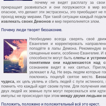
почему не видят расплату за свои
прекращает развиваться и они погружаются в мир во
опасное, что делают эти экстрасенсы, это приобщают не
проход между мирами. При такой ситуации каждый подкл
извлекать своих Демонов
и мир переполняется злом.
Почему люди творят беззаконие.
Необходимо всегда сверять своё дви
Евангелия и корректировать направлен
попадёте в лапы Демона. Рекомендую вн
священные книги, особенно Евангелие. И 
способности могут быть
слепы и устреми
понятиями они надсмехаются над 
сознанием видят в них святых. Пригля
увлекают в Ад. Не верь людям которые го
поклонись поцелуй святое место.
Безз
чудеса,
их цель увлечь и сбить людей с пути истинного,
помнить что каждый идет своим путем. Для получения им
двух людей их земные пути могут пересекаться или идти
импульс не происходил при этом
между двумя людьми о
Положить, положено и положительный всё это крест.