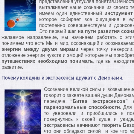
представления углубляя понятия.Вечность
выталкивает наше сознание из своего т
имеем один единственный
инструмент
которое собирает все ощущения в е
постепенно совершенствуем и дорисов
Это первый
шаг на пути развития созн
желаемое направление, мы начинаем работать с эти
понимаем что есть Мы и мир, осознающий и осознаваемо
энергии между двумя мирами
через точку инверсии
отложение энергии чувств и эмоций которые мы приобре
путешествиях необходимо понимать
, где вы находит
развитие.
Почему колдуны и экстрасенсы дружат с Демонами.
Осознание великой силы и возвышение,
говорит о захвате вашей души Демонам
передаче
“Битва экстрасенсов”
л
паранормальные способности
. Для
то уверовали и приобщились к поз
повернулись к своей душе и увиде
экстрасенсы начинают творить Без
что они обладают силой и кое что мо