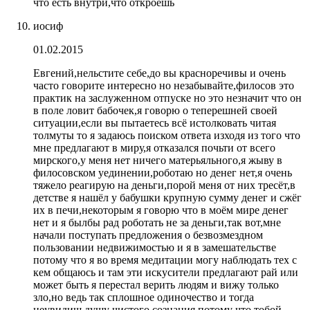
что есть внутри,что откроешь
иосиф
01.02.2015
Евгений,нельстите себе,до вы красноречивы и очень
часто говорите интересно но незабывайте,филосов это
практик на заслуженном отпуске но это незначит что он
в поле ловит бабочек,я говорю о теперешней своей
ситуации,если вы пытаетесь всё истолковать читая
толмуты то я задаюсь поиском ответа изходя из того что
мне предлагают в миру,я отказался почьти от всего
мирского,у меня нет ничего матерьяльного,я жыву в
филосовском уединении,роботаю но денег нет,я очень
тяжело реагирую на деньги,порой меня от них тресёт,в
детстве я нашёл у бабушки крупную сумму денег и сжёг
их в печи,некоторым я говорю что в моём мире денег
нет и я былбы рад роботать не за деньги,так вот,мне
начали поступать предложения о безвозмездном
пользовании недвижимостью и я в замешательстве
потому что я во время медитации могу наблюдать тех с
кем общаюсь и там эти искусители предлагают рай или
может быть я перестал верить людям и вижу только
зло,но ведь так сплошное одиночество и тогда
неувидиш душу чистого сознания потому что тобой