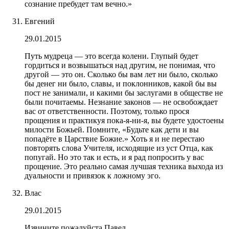
сознание пребудет там вечно.»
Евгений
29.01.2015
Путь мудреца — это всегда колени. Глупый будет
гордиться и возвышаться над другим, не понимая, что
другой — это он. Сколько бы вам лет ни было, сколько
бы денег ни было, славы, и поклонников, какой бы вы
пост не занимали, и какими бы заслугами в обществе не
были почитаемы. Незнание законов — не освобождает
вас от ответственности. Поэтому, только прося
прощения и практикуя пока-я-ни-я, вы будете удостоены
милости Божьей. Помните, «Будьте как дети и вы
попадёте в Царствие Божие.» Хоть я и не перестаю
повторять слова Учителя, исходящие из уст Отца, как
попугай. Но это так и есть, и я рад попросить у вас
прощение. Это реально самая лучшая техника выхода из
дуальности и привязок к ложному эго.
Влас
29.01.2015
Извините пожалуйста Павел