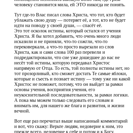
человеку становится мила, ей ЭТО никогда не понять.
Тут где-то Влас писал слова Христа, что тот, кто будет
ублажать свою душу — потеряет её, а тот, кто не будет
идти на поводу у своей души, — спасёт её.
Это тот осколок истины, который остался от учения
Христа. Я бы хотел добавить, что очень много люди
исказили и не приняли, что-то сожгли, что-то
перековеркали, а что-то просто вырезали из слов
Христа, как и сами слова 100 раз перевели и
подредактировали, что сие уже дошедшее до нас не
несёт той истины, которую передавал Христос
напрямую от Отца. То есть, той полноты истины нет, но
тот прозорливый, кто сможет достать Те самые яблоки,
которые и съесть и познает истину — тому уже ни какой
Христос не поможет, потому, что он выйдет за рамки
основы учения, восприятия учения, его
неукоснительной последовательности, за рамки логики.
А пока мы можем только следовать его словам и
внимать им, для нашего же блага и развития, и жизни
вечной.
Вот еще раз перечитал выше написанный комментарий
и вот, что скажу: Верьте людям, недоверие к ним, это
прежде всего, недоверие к себе и потом и к Богу.