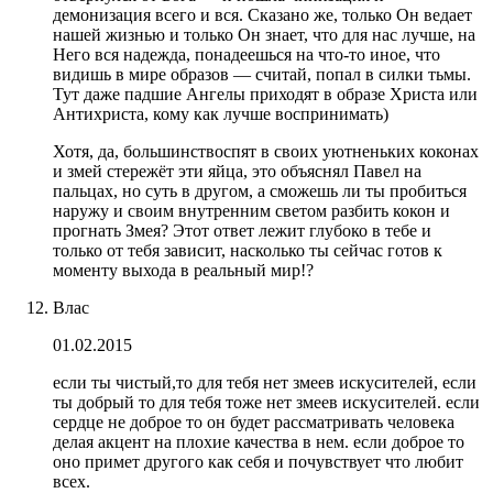
демонизация всего и вся. Сказано же, только Он ведает
нашей жизнью и только Он знает, что для нас лучше, на
Него вся надежда, понадеешься на что-то иное, что
видишь в мире образов — считай, попал в силки тьмы.
Тут даже падшие Ангелы приходят в образе Христа или
Антихриста, кому как лучше воспринимать)
Хотя, да, большинствоспят в своих уютненьких коконах
и змей стережёт эти яйца, это объяснял Павел на
пальцах, но суть в другом, а сможешь ли ты пробиться
наружу и своим внутренним светом разбить кокон и
прогнать Змея? Этот ответ лежит глубоко в тебе и
только от тебя зависит, насколько ты сейчас готов к
моменту выхода в реальный мир!?
Влас
01.02.2015
если ты чистый,то для тебя нет змеев искусителей, если
ты добрый то для тебя тоже нет змеев искусителей. если
сердце не доброе то он будет рассматривать человека
делая акцент на плохие качества в нем. если доброе то
оно примет другого как себя и почувствует что любит
всех.