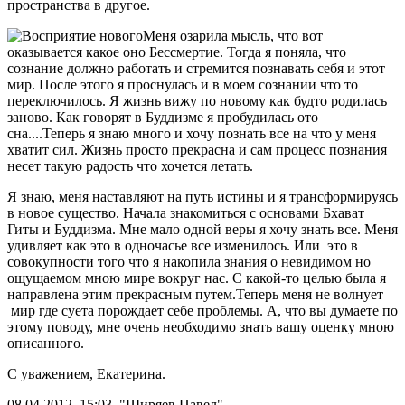
пространства в другое.
Меня озарила мысль, что вот
оказывается какое оно Бессмертие. Тогда я поняла, что
сознание должно работать и стремится познавать себя и этот
мир. После этого я проснулась и в моем сознании что то
переключилось. Я жизнь вижу по новому как будто родилась
заново. Как говорят в Буддизме я пробудилась ото
сна....Теперь я знаю много и хочу познать все на что у меня
хватит сил. Жизнь просто прекрасна и сам процесс познания
несет такую радость что хочется летать.
Я знаю, меня наставляют на путь истины и я трансформируясь
в новое существо. Начала знакомиться с основами Бхават
Гиты и Буддизма. Мне мало одной веры я хочу знать все. Меня
удивляет как это в одночасье все изменилось. Или это в
совокупности того что я накопила знания о невидимом но
ощущаемом мною мире вокруг нас. С какой-то целью была я
направлена этим прекрасным путем.Теперь меня не волнует
мир где суета порождает себе проблемы. А, что вы думаете по
этому поводу, мне очень необходимо знать вашу оценку мною
описанного.
С уважением, Екатерина.
08.04.2012, 15:03, "Ширяев Павел"