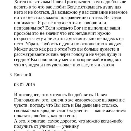
Хотел сказать вам Павел Григорьевич. вам надо больше
верить в то что вас любит Бог,т.е.открывать душу для
него и не бояться. Да возможно у вас сознание неземное
но это не столь важно по сравнению с этим. Вы сами
понимаете. Я разве плохое что-то говорю или
неправильное? Если когда-то Бог не выполнил ваши
просьбы это не значит что его нет,значит нужно
открыться ему а не жить самостоятельно не надеясь на
него. Убрать грубость с души по отношению к людям.
Может дело как раз в этом?что вы больше думаете и
рассматриваете жизнь через голову а не через душу и
сердце? Вы говорили у меня прозорливый взгляд,вот
что я увидел и почувствовал про вас,то я и сказал
Евгений
03.02.2015
И последнее, что хотелось бы добавить. Павел
Григорьевич, это, конечно же человеческое выражение
чувств, потому, что Вы есть и Вы дали мне столько,
сколько бы я вряд ли смог бы унести — ваше желанием
показать, любовь, как она есть.
А это, я считаю, самое дорогое, что можно когда-либо
получить от учителя — ученику.