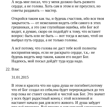
А ведь мне писал, что у меня должно быть развито
сердце, а не голова. Хоть сам в этом и не преуспел, но
советы раздавать — мастер.
Откройся таким как ты, и будешь счастлив, ибо вся твоя
закрытость — от нежелания видеть себя самого в этих
грешниках, а это уже глупейшая ошибка, ибо Бог всё
видит, я думаю, скоро он подойдёт к тому, что встанет
вопрос: быть или не быть — вот тогда я желаю, чтоб он
выбрал путь сердца, а не только головы.
А всё потому, что голова не даст тебе всей полноты
восприятия мира, если не раскрыто сердце, т.к,- не
будешь видеть мир таким, каким его видит Бог.
Надеюсь, мой посыл дойдёт туда куда надо.
Влас
31.01.2015
В этом и красота что ни одна душа не погибнет,потому
что её Бог создал из себя,она будет перерождаться до тех
пор пока не станет сильной и чистой как Бог. Это значит
у всех будет радостный конец с этой вселенной и
настанет начало рая для всего живого. И душа забудет
про всё прошлое. Всё просто и нет никакой сложности.