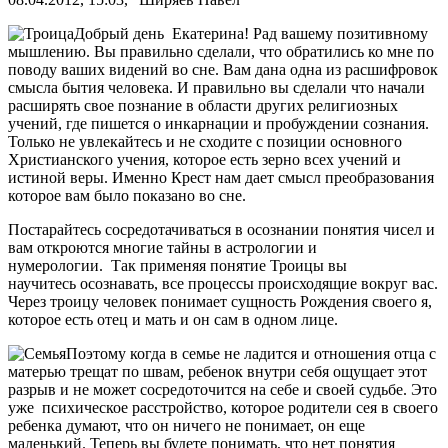
Добрый день Екатерина! Рад вашему позитивному
мышлению. Вы правильно сделали, что обратились ко мне по
поводу ваших видений во сне. Вам дана одна из расшифровок
смысла бытия человека. И правильно вы сделали что начали
расширять свое познание в области других религиозных
учений, где пишется о инкарнации и пробуждении сознания.
Только не увлекайтесь и не сходите с позиции основного
Христианского учения, которое есть зерно всех учений и
истиной веры. Именно Крест нам дает смысл преобразования
которое вам было показано во сне.
Постарайтесь сосредотачиваться в осознании понятия чисел и
вам откроются многие тайны в астрологии и
нумерологии. Так применяя понятие Троицы вы
научитесь осознавать, все процессы происходящие вокруг вас.
Через троицу человек понимает сущность Рождения своего я,
которое есть отец и мать и он сам в одном лице.
Поэтому когда в семье не ладится и отношения отца с
матерью трещат по швам, ребенок внутри себя ощущает этот
разрыв и не может сосредоточится на себе и своей судьбе. Это
уже психическое расстройство, которое родители сея в своего
ребенка думают, что он ничего не понимает, он еще
маленький. Теперь вы будете понимать, что нет понятия