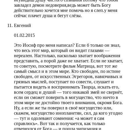
завладел демон недоверия,ведь может быть Богу
действительно хочется мне помочь но я слеп.у меня
сейчас плачет душа и бегут слёзы.
Евгений
01.02.2015
Это Иосиф про меня написал? Если б только он знал,
что весь этот мир, который он видит глазами —
нереален. Настолько, насколько хватает воображения
представить, а порой даже не хватает. Если не хватает,
то советую, посмотрите фильм Матрица, вот тот же
самый смысл и в этом мире. Кто свободен, по истине
свободен, от искусственных Эгрегоров, навязчивых и
грязных мыслей, поступает по совести, слушает и
пытается видеть и воспринимать Творца, искать его,
всем сердец и душой — того никакой змей не свернёт,
если он сможет поверить в могущество, что ничто в
этом мире не достойно твоего внимания, окромя Бога.
Ну, а если же ты поверил в своё могущество или,
скажем, могущество инопланетян, сил, да кого угодно
— тут и одолевают сомнения: «а может я сам
справлюсь». Вот так и получается, как только
отвернулся от Бога — и пошла чипизация и