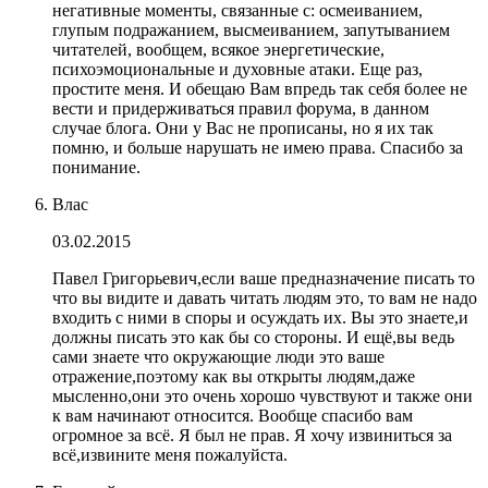
негативные моменты, связанные с: осмеиванием,
глупым подражанием, высмеиванием, запутыванием
читателей, вообщем, всякое энергетические,
психоэмоциональные и духовные атаки. Еще раз,
простите меня. И обещаю Вам впредь так себя более не
вести и придерживаться правил форума, в данном
случае блога. Они у Вас не прописаны, но я их так
помню, и больше нарушать не имею права. Спасибо за
понимание.
Влас
03.02.2015
Павел Григорьевич,если ваше предназначение писать то
что вы видите и давать читать людям это, то вам не надо
входить с ними в споры и осуждать их. Вы это знаете,и
должны писать это как бы со стороны. И ещё,вы ведь
сами знаете что окружающие люди это ваше
отражение,поэтому как вы открыты людям,даже
мысленно,они это очень хорошо чувствуют и также они
к вам начинают относится. Вообще спасибо вам
огромное за всё. Я был не прав. Я хочу извиниться за
всё,извините меня пожалуйста.