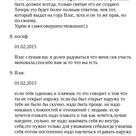
быть должен всегда, только святые его не создают.
Теперь это будет более полным ответом, чем тот,
который выдал на гора Влас, хоть и он то же прав, но
по-своему.
Удачи в самосовершенствовании!;)
иосиф
01.02.2015
Влас слушая вас я долен радоваться что меня сия участь
миновала,спосибо вам за то что вы есть
Влас
01.02.2015
если тебе одиноко и плачешь то это говорит о том что
ты не открыт наружу. если бы был открыт наружу то
тебе не было бы скучно. надо быть проще. не надо
никаких сложностей в отношений с людьми. если
хочется плакать надо плакать и так как хочется,лучше
наедине, сильно. не надо зажимать себя во внутрь
себя,это нужно только для узнавания себя,когда узнаешь
себя потом постепенно надо научиться отдавать наружу