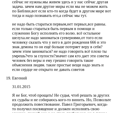
сейчас не нужны.мы живем здесь и у нас сейчас другая
задача. зачем нам другие миры если мы не можем жить
по Библии,вот если кто-то когда будет в другом мире вот
тогда и надо познавать его,а сейчас мы тут.
не надо быть стараться первым,нет первых,все равны.
если только стараться быть первым в помощи и
служению Богу исполнять его волю. всё остальное
шелуха.не надо заниматься суевериями,от того если
человеку сказать что у него в дате рождения 666 и это
знак демона то он ещё больше потеряет веру в себя?
зачем этим заниматься? не надо говорить всё плохо ты
умрешь?что за глупости?значит сам кто дает эти советы
человек без веры и ему грешно говорить такие
объяснения людям. такие простые вещи надо знать и
если сердце не открыто не давать советов
Евгений
31.01.2015
Я не Бог, чтоб прощать! Не судья, чтоб решать за других
их судьбы и не собираюсь кого-то винить. Но, Позвольте
продолжить повествование. Павел Григорьевич, когда-
то получил посвящение и должен исполнять свою