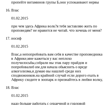
пропейте витаминов групы Б,они успокаивают нервы
Влас
01.02.2015
при чем здесь Африка волк?я тебя заставляю жить по
проповедям? не нравится не читай. что хочешь от меня?
иосиф
01.02.2015
Влас,а непопробовать вам себя в качестве проповедника
в Африке,мне кажеться у вас неплохо
получилосьбы,собрали вы этак пару прайдов и
попробовалиб им для начала обьяснить о вреде
алкоголизма,я думаю вы нашлиб среди них
сподвижников.на крайний случай если дорого ехать в
Африку сходите в зоопарк и признайтесь в любви волку,
Влас
01.02.2015
надо больше работать с сердечной и горловой