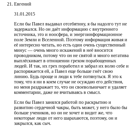
Евгений
31.01.2015
Если бы Павел выдавал отсебятину, я бы надолго тут не
задержался. Но он даёт информацию с внутреннего
источника, это и ноосфера, и энергоинформационное
поле Земли и Вселенной. Поэтому информация живая и
её интересно читать, но есть один очень существенный
минус — очень много искажений в неё вносится
проводником, потому что он не святой и много негатива
выплёскивает в отношении грехом порабощенных
людей. И так, их грех поработил и забрал их волю себе и
распоряжается ей, а Павел еще больше гнёт свою
линию. Будь проще и люди к тебе потянуться. Я это к
тому, что я ни в коем случае не осуждаю его действия,
но меня раздражает то, что он своевольничает и удаляет
комментарии, даже не вчитываясь в смысл.
Если бы Павел занялся работой по раскрытию и
развитию сердечной чакры, быть может, у него было бы
больше учеников, но он не хочет и видит же, что
некоторые люди от него шарахаются, поэтому, он и
закрылся, как сыч.