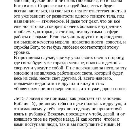
миссию, пускай она и не столь глобальная, но в планы
Бога вхожа. Спрос с таких людей был, есть и будет
всегда настолько, на сколько он тянет ответственность, а
это уже зависит от развитости одного тонкого тела, под
названием — атмическое. И даже тот факт, что он всё
еще носит очки, говорит о очень больших внутренних
проблемах, которые, я считаю, недопустимы в сфере
работы с людьми. Если ты учишь других и преподаешь
им высшие качества морали, нравственности, совести, и
службы Богу, то ты будь любезен соответствуй этому
уровню.
В противном случае, я вижу увод своих овец в сторону,
где света будет уже гораздо меньше, и кого-то демоны
свернут и уведут с собой. Я не переживаю за него, за эту
миссию и не являюсь работником света, который будет,
весь из себя, нести свет другим. Я, всего-навсего,
подмечаю недостатки в других и вижу в этих
«болячках»свои несовершенства, а это уже дорого стоит.
Лет 5-7 назад я не понимал, как работает эта заповедь:
Библия : Ударившему тебя по щеке подставь и другую, и
отнимающему у тебя верхнюю одежду не препятствуй
взять и рубашку. Всякому, просящему у тебя, давай, и от
взявшего твое не требуй назад. И как хотите, чтобы с
вами поступали люди, так и вы поступайте с ними. И