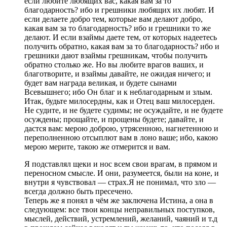
если любите любящих вас, какая вам за то
благодарность? ибо и грешники любящих их любят. И
если делаете добро тем, которые вам делают добро,
какая вам за то благодарность? ибо и грешники то же
делают. И если взаймы даете тем, от которых надеетесь
получить обратно, какая вам за то благодарность? ибо и
грешники дают взаймы грешникам, чтобы получить
обратно столько же. Но вы любите врагов ваших, и
благотворите, и взаймы давайте, не ожидая ничего; и
будет вам награда великая, и будете сынами
Всевышнего; ибо Он благ и к неблагодарным и злым.
Итак, будьте милосердны, как и Отец ваш милосерден.
Не судите, и не будете судимы; не осуждайте, и не будете
осуждены; прощайте, и прощены будете; давайте, и
дастся вам: мерою доброю, утрясенною, нагнетенною и
переполненною отсыплют вам в лоно ваше; ибо, какою
мерою мерите, такою же отмерится и вам.
Я подставлял щеки и нос всем свои врагам, в прямом и
переносном смысле. И они, разумеется, были на коне, и
внутри я чувствовал — страх.Я не понимал, что зло —
всегда должно быть пресечено.
Теперь же я понял в чём же заключена Истина, а она в
следующем: все твои концы неправильных поступков,
мыслей, действий, устремлений, желаний, чаяний и т.д