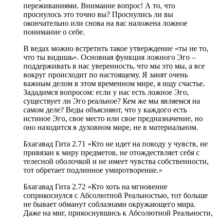
переживаниями. Внимание вопрос! А то, что
проснулось это точно вы? Проснулись ли вы
окончательно или снова на вас наложена ложное
понимание о себе.
В ведах можно встретить такое утверждение «ты не то,
что ты видишь». Основная функция ложного Эго –
поддерживать в нас уверенность, что мы это мы, а все
вокруг происходит по настоящему. Я занят очень
важным делом в этом временном мире, я ищу счастье.
Зададимся вопросом: если у нас есть ложное Эго,
существует ли Эго реальное? Кем же мы являемся на
самом деле? Веды объясняют, что у каждого есть
истиное Эго, свое место или свое предназначение, но
оно находится в духовном мире, не в материальном.
Бхагавад Гита 2.71 «Кто не идет на поводу у чувств, не
привязан к миру предметов, не отождествляет себя с
телесной оболочкой и не имеет чувства собственности,
тот обретает подлинное умиротворение.»
Бхагавад Гита 2.72 «Кто хоть на мгновение
соприкоснулся с Абсолютной Реальностью, тот больше
не бывает обманут соблазнами окружающего мира.
Даже на миг, прикоснувшись к Абсолютной Реальности,