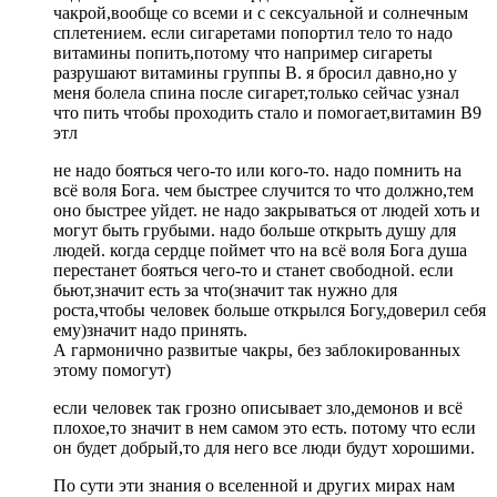
чакрой,вообще со всеми и с сексуальной и солнечным
сплетением. если сигаретами попортил тело то надо
витамины попить,потому что например сигареты
разрушают витамины группы В. я бросил давно,но у
меня болела спина после сигарет,только сейчас узнал
что пить чтобы проходить стало и помогает,витамин В9
этл
не надо бояться чего-то или кого-то. надо помнить на
всё воля Бога. чем быстрее случится то что должно,тем
оно быстрее уйдет. не надо закрываться от людей хоть и
могут быть грубыми. надо больше открыть душу для
людей. когда сердце поймет что на всё воля Бога душа
перестанет бояться чего-то и станет свободной. если
бьют,значит есть за что(значит так нужно для
роста,чтобы человек больше открылся Богу,доверил себя
ему)значит надо принять.
А гармонично развитые чакры, без заблокированных
этому помогут)
если человек так грозно описывает зло,демонов и всё
плохое,то значит в нем самом это есть. потому что если
он будет добрый,то для него все люди будут хорошими.
По сути эти знания о вселенной и других мирах нам