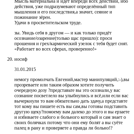
Мысль материальна и идёт впереди всех действий, ибо
действия, уже подразумевают определённый тип
мышления и его последствия,а значит, сеяние и
пожинание зёрен.
Удачи в просветительском труде.
зы. Увидь себя в другом — и как только придёт
осознание/озарение(только щас пришло): проси
прошения и грех/кармический узелок с тебя будет снят.
«Работает во всех сферах, проверенно!»
иосиф
31.01.2015
немогу промолчать Евгений,мастер манипуляций,:-),вы
прозреваете или таким образом хотите получить
очередную дозу ?представьте вы это осознали,у вас
сознание посветлело вы улыбнулись и всё,или если вас
вычеркнули то вам обязательно дать здачу,а представте
тот кому вы пишете есть вы сам,вы готовы подставить
другую щеку?помоему вам далеко до этого и вы ерзаете
и избиваете слабого и больного который и сам знает о
своих болячках потому что они ему болят а вы суёте
палец в рану и проверяете а правда ли больно!?