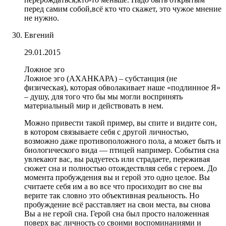
перед самим собой,всё кто что скажет, это чужое мнение
не нужно.
Евгений
29.01.2015
Ложное эго
Ложное эго (АХАНКАРА) – субстанция (не
физическая), которая обволакивает наше «подлинное Я»
– душу, для того что бы мы могли воспринять
материальный мир и действовать в нем.
Можно привести такой пример, вы спите и видите сон,
в котором связываете себя с другой личностью,
возможно даже противоположного пола, а может быть и
биологического вида — птицей например. События сна
увлекают вас, вы радуетесь или страдаете, переживая
сюжет сна и полностью отождествляя себя с героем. До
момента пробуждения вы и герой это одно целое. Вы
считаете себя им а во все что просиходит во сне вы
верите так словно это объективная реальность. Но
пробуждение всё расставляет на свои места, вы снова
Вы а не герой сна. Герой сна был просто наложенная
поверх вас личность со своими воспоминаниями и