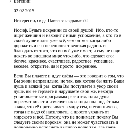
Евгений
02.02.2015
Интересно, сюда Павел заглядывает?!
Иосиф, Будьте искренни со своей душой. Ибо, кто-то
ищет женщин и находит с ними успокоение, а кто-то в
своей душе видит уже всё, чем он мог когда-либо
дорожить и его переполняет великая радость и
благодать от того, что он всё уже имеет, и ему не надо
искать во внешнем мире что-либо, что сделает его:
богаче, красивее, счастливее, радостнее, успешнее,
веселее, открытее, да и просто, искреннее.
Если Вы плачете и идут слёзы — это говорит о том, что
Вы жили неправильно, не так, как хотела бы жить Ваша
душа и всякий раз, когда Вы поступаете в укор своей
душе, вы её терзаете и нарушаете свои же, некогда
установленные программы развития, тогда душа
пересматривает и изменяет их и тогда она подаёт вам
знаки, что её притягивает в миру сем, и если ничего,
тогда не надо её насиловать, а просто уходить от
мирского и всё. Потому, что не понимает, почему Вы
следуете своим порокам, она не может чувствовать и
полноценно исполнять высшую волю там, где грязь