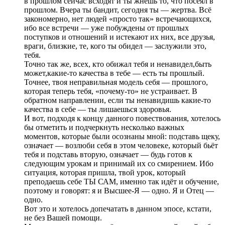
в прошлом сейчас всходят и ты жнешь то, что посеял в
прошлом. Вчера ты бандит, сегодня ты — жертва. Всё
закономерно, нет людей «просто так» встречающихся,
ибо все встречи — уже побуждены от прошлых
поступков и отношений и истекают их них, все друзья,
враги, близкие, те, кого ты обидел — заслужили это,
тебя.
Точно так же, всех, кто обижал тебя и ненавидел,быть
может,какие-то качества в тебе — есть ты прошлый.
Точнее, твоя неправильная модель себя — прошлого,
которая теперь тебя, «почему-то» не устраивает. В
обратном направлении, если ты ненавидишь какие-то
качества в себе — ты лишаешься здоровья.
И вот, подходя к концу данного повествования, хотелось
бы отметить и подчеркнуть несколько важных
моментов, которые были осознаны мной: подставь щеку,
означает — возлюби себя в этом человеке, который бьёт
тебя и подставь вторую, означает — будь готов к
следующим урокам и принимай их со смирением. Ибо
ситуация, которая пришла, твой урок, который
преподаешь себе ТЫ САМ, именно так идёт и обучение,
поэтому и говорят: я и Высшее-Я — одно. Я и Отец —
одно.
Вот это и хотелось допечатать в данном эпосе, кстати,
не без Вашей помощи.