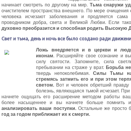
начинает смотреть по другому на мир.
Тьма снаружи уд
очистителем пространства внешнего. По мере очищения с
человека исчезают заболевания и продляется сама 
проводником добра, света и Великой Любви. Если так
духовно преобразится и способная родить Высокую 
Свет и тьма, день и ночь все было создано ради движени
Ложь внедряется и в церкви и лю
иконам
. Расширяйте свое сознание и вы
силу святости. Запомните, сила свет
пребывании на страже у врат.
Борьба не
твердь непоколебимая.
Силы Тьмы на
стремясь затмить его и при этом тер
светом.
Вот и человек обретший правду 
болезнь, являющаяся тьмой исчезает. Пр
начнете ощущать его расширение методом работы ваш
более насыщеннее и вы начнете больше помнить 
анализировать ваши поступки.
Остальные же просто б
год за годом приближает их к смерти.