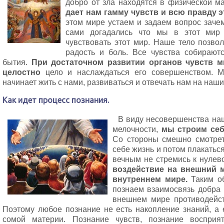
добро от зла находятся в физической м
дает нам гамму чувств и всю правду 
этом мире устаем и задаем вопрос заче
сами догадались что мы в этот мир
чувствовать этот мир. Наше тело позвол
радость и боль. Все чувства собирают
бытия.
При достаточном развитии органов чувств 
целостно
цело и наслаждаться его совершенством. М
начинает жить с нами, развиваться и отвечать нам на наш
Как идет процесс познания.
В виду несовершенства наш
мелочности,
мы строим себ
Со стороны смешно смотрет
себе жизнь и потом плакатьс
вечным не стремись к нулев
воздействие на внешний м
внутреннем мире.
Таким об
познаем взаимосвязь добра 
внешнем мире противодейст
Поэтому любое познание не есть накопление знаний, а 
сомой материи. Познание чувств, познание восприят