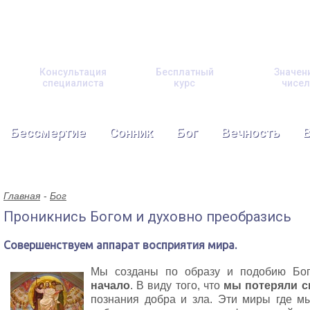
Консультация
Бесплатный
Значен
специалиста
курс
чисел
Бессмертие
Сонник
Бог
Вечность
Главная
Бог
Проникнись Богом и духовно преобразись
Совершенствуем аппарат восприятия мира.
Мы созданы по образу и подобию Б
начало
. В виду того, что
мы потеряли с
познания добра и зла. Эти миры где м