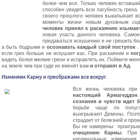
более чем все. Только человек вставши
способен увидеть всю пагубность греха.
своего прошлого человек выкапывает вс
моменты жизни новым духовным сод
человек принял к раскаянию изымает
новая участь данного человека. Самое
предаваться искушению и не грешить бол
а быть бодрыми и
осознавать каждый свой поступок
.
если грех больше не искушает вас. При раскаянии и
пог
видеть более мелкие грехи и исправлять их. Поймите мен
на земле чем при суде их вменят вам
и отправят в Ад
.
Изменяем Карму и преображаем все вокруг.
Вся жизнь человека при
настоящий Армагеддон
сознания и чувств идет б
борьбе чаще по попуст
выигрывают Демоны. Поэто
страдает от болезней и прои
Вы не намерены проигрыва
очищению Кармы
. При 
кардинальные изменения