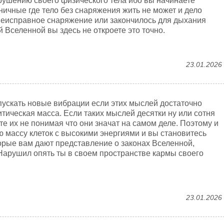
зрушению своего физического тела ибо вы начинаете
ничные где тело без снаряжения жить не может и дело
 неисправное снаряжение или закончилось для дыхания
 Вселенной вы здесь не откроете это точно.
23.01.2026
пускать новые вибрации если этих мыслей достаточно
итическая масса. Если таких мыслей десятки ну или сотня
те их не понимая что они значат на самом деле. Поэтому и
ю массу клеток с высокими энергиями и вы становитесь
орые вам дают представление о законах Вселенной,
Нарушил опять ты в своем пространстве кармы своего
23.01.2026