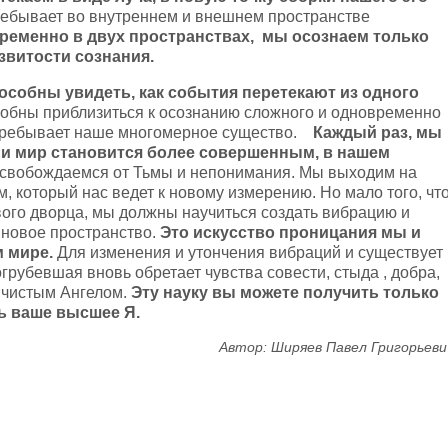
ебывает во внутреннем и внешнем пространстве
еменно в двух пространствах, мы осознаем только
азвитости сознания.
особны увидеть, как события перетекают из одного
обны приблизиться к осознанию сложного и одновременно
 пребывает наше многомерное существо.
Каждый раз, мы
и мир становится более совершенным, в нашем
освобождаемся от Тьмы и непонимания. Мы выходим на
, который нас ведет к новому измерению. Но мало того, чт
ого дворца, мы должны научиться создать вибрацию и
 новое пространство.
Это искусство проницания мы и
 мире.
Для изменения и утончения вибраций и существует
огрубевшая вновь обретает чувства совести, стыда , добра,
 чистым Ангелом.
Эту науку вы можете получить только
ть ваше высшее Я.
Автор: Ширяев Павел Григорьеви