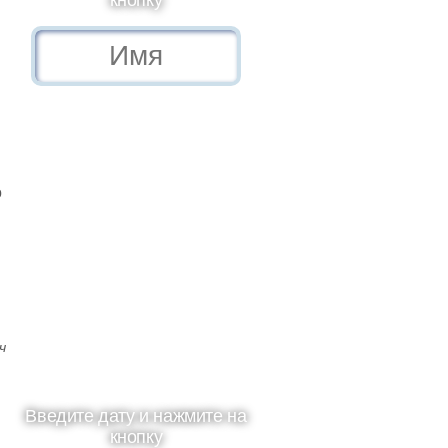
кнопку
о
ч
Введите дату и нажмите на
кнопку