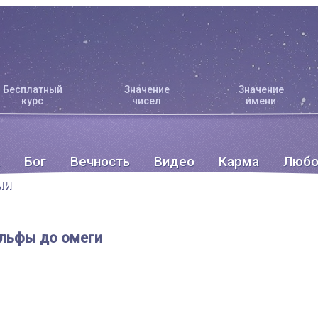
Бесплатный
Значение
Значение
курс
чисел
имени
Бог
Вечность
Видео
Карма
Любо
ми
альфы до омеги