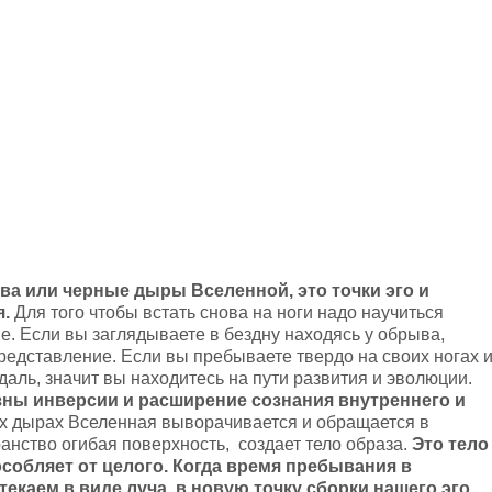
ва или черные дыры Вселенной, это точки эго и
.
Для того чтобы встать снова на ноги надо научиться
е. Если вы заглядываете в бездну находясь у обрыва,
редставление. Если вы пребываете твердо на своих ногах 
даль, значит вы находитесь на пути развития и эволюции.
езны инверсии и расширение сознания внутреннего и
х дырах Вселенная выворачивается и обращается в
анство огибая поверхность, создает тело образа.
Это тело
особляет от целого. Когда время пребывания в
екаем в виде луча, в новую точку сборки нашего эго