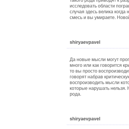
такого рода приводят к ра
исследовать области погра
случая здесь велика когда
смесь и вы умираете. Новой
shiryaevpavel
Да новые мысли могут про
много или как говорится кр
то вы просто воспроизводи
говорят набрав критическу
воспроизводить мысли кот
которые нарушать нельзя. 
рода.
shiryaevpavel