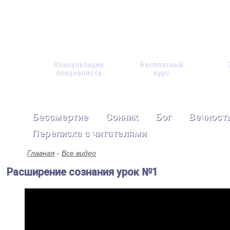
Консультация
Бесплатный
специалиста
курс
Бессмертие
Сонник
Бог
Вечност
Переписка с читателями
Главная
Все видео
Расширение сознания урок №1