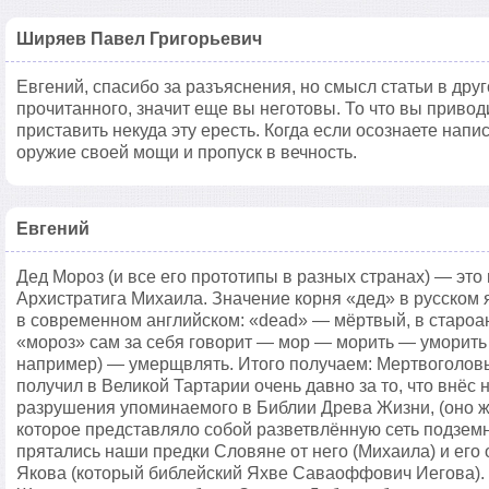
Ширяев Павел Григорьевич
Евгений, спасибо за разъяснения, но смысл статьи в дру
прочитанного, значит еще вы неготовы. То что вы привод
приставить некуда эту ересть. Когда если осознаете напи
оружие своей мощи и пропуск в вечность.
Евгений
Дед Мороз (и все его прототипы в разных странах) — это
Архистратига Михаила. Значение корня «дед» в русском я
в современном английском: «dead» — мёртвый, в староа
«мороз» сам за себя говорит — мор — морить — уморить 
например) — умерщвлять. Итого получаем: Мертвоголовы
получил в Великой Тартарии очень давно за то, что внёс
разрушения упоминаемого в Библии Древа Жизни, (оно ж
которое представляло собой разветвлённую сеть подземн
прятались наши предки Словяне от него (Михаила) и его
Якова (который библейский Яхве Саваоффович Иегова).