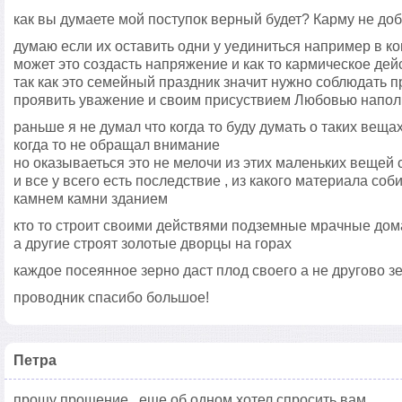
как вы думаете мой поступок верный будет? Карму не доб
думаю если их оставить одни у уединиться например в к
может это создасть напряжение и как то кармическое дей
так как это семейный праздник значит нужно соблюдать 
проявить уважение и своим присуствием Любовью напол
раньше я не думал что когда то буду думать о таких вещ
когда то не обращал внимание
но оказываеться это не мелочи из этих маленьких вещей
и все у всего есть последствие , из какого материала со
камнем камни зданием
кто то строит своими действями подземные мрачные дом
а другие строят золотые дворцы на горах
каждое посеянное зерно даст плод своего а не другово з
проводник спасибо большое!
Петра
прошу прощение , еще об одном хотел спросить вам