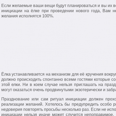
Если желаемые ваши вещи будут планироваться и вы их в
инициации на ёлке при проведении нового года, Вам н
желания исполнятся 100%.
Ёлка устанавливается на механизм для её кручения вокру
должно происходить спонтанно всеми гостями которые соб
этой елки. Ни в коем случае нельзя приглашать на празд
могут оказаться очень продвинутыми экзотерически и забр
Празднование или сам ритуал инициации должен прохо
реализации желаний. Хотелось бы предупредить особо р
недоверия повторять просьбы несколько раз. Если не исп
инициации нельзя иначе может случится непоправимое, 