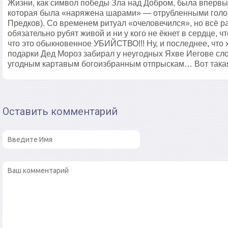
Жизни, как символ победы Зла над Добром, была впервы
которая была «наряжена шарами» — отрубленными голо
Предков). Со временем ритуал «очеловечился», но всё р
обязательно рубят живой и ни у кого не ёкнет в сердце, чт
что это обыкновенное УБИЙСТВО!!! Ну, и последнее, что х
подарки Дед Мороз забирал у неугодных Яхве Иегове сло
угодным картавым богоизбранным отпрыскам… Вот така
Оставить комментарий