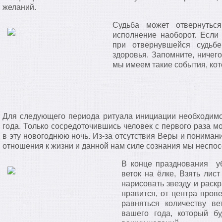
желаний.
Судьба может отвернутьс
исполнение наоборот. Есл
при отвернувшейся судьбе
здоровья. Запомните, ничего
мы имеем такие события, кот
Для следующего периода ритуала инициации необходимо
года. Только сосредоточившись человек с первого раза м
в эту новогоднюю ночь. Из-за отсутствия Веры и пониман
отношения к жизни и данной нам силе сознания мы неспо
В конце празднования уб
веток на ёлке, Взять лист
нарисовать звезду и раск
нравится, от центра пров
равняться количеству ве
вашего года, который бу