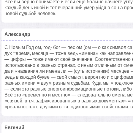
Все вы верно понимаете и если еще больше начнете углу
каждый день иной и тот вчерашний умер уйдя в сон а про
новой судьбой человек.
Александр
С Новым Год ом, год- бог — пес ом (ом — o как символ са
дух =время, месяца — тоже ведь «имена» как направлен
— цифры — тоже имеют своё значение. Соответственно 
использовано в разных странах, с иным отличным от «ме
да и «названия ли имена ли — (суть источники) месяцев 
ведь в каждой букве — свой смысл, вероятно и с цифрам
разных имени = двум разным судьбам. Куда мы «подключе
— если это разные энергоинформационные потоки, либо 
Всё это «временно и местно» — следовательно смена м
«связей, в т.ч. зафиксированных в разных документах» =
«реальность» с другими в т.ч. «духовными» свойствами. 
Евгений