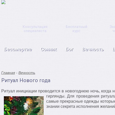
Консультация
Бесплатный
Зн
специалиста
курс
ч
Бессмертие
Сонник
Бог
Вечность
Главная
Вечность
Ритуал Нового года
Ритуал инициации проводится в новогоднюю ночь, когда н
гирлянды.
Для проведения ритуал
самые прекрасные одежды которые 
знании секрета исполнения желани