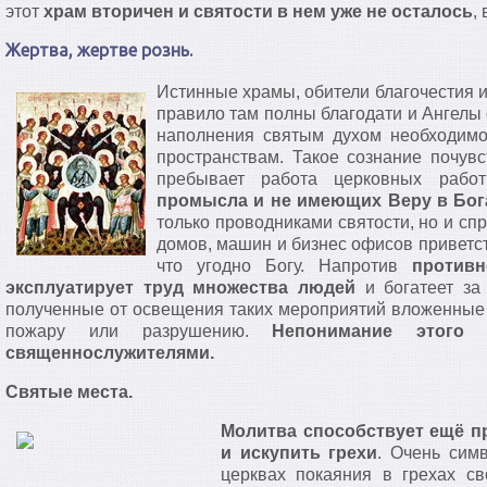
этот
храм вторичен и святости в нем уже не осталось
,
Жертва, жертве рознь.
Истинные храмы, обители благочестия 
правило там полны благодати и Ангелы
наполнения святым духом необходимо
пространствам. Такое сознание почувс
пребывает работа церковных раб
промысла и не имеющих Веру в Бог
только проводниками святости, но и сп
домов, машин и бизнес офисов приветст
что угодно Богу. Напротив
противн
эксплуатирует труд множества людей
и богатеет за 
полученные от освещения таких мероприятий вложенные в
пожару или разрушению.
Непонимание этого
священнослужителями.
Святые места.
Молитва способствует ещё п
и искупить грехи
. Очень сим
церквах покаяния в грехах с