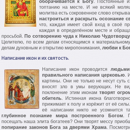
оборачивается к Богу
. Постоянные и
топтанию на месте. И не всякий моля
молитва есть сокровенное слово открыв
настроиться и раскрыть осознание с
что, каждая имеет свой вход в своё пр
каждая в определённом месте и обраща
просьбой.
По сотворению чуда к Николаю Чудотворцу
Целителю, по всем делам относящимся к материальному
делам духовным и открытию миропонимания,
любви к Бо
Написание икон и их святость.
Написание икон проводится
людьми
правильного написания церковью
. 
картины. Они не только не несут суть 
вносят зло в умы верующих. Не ви
поклонение этим иконам
творят огро
обитель
. Истинная икона благотвор
прижимает к полу и корёжит от её силы
её написании никто не усомнится та
глубинное познание мира построенного Богом
. 
посещать наша элита богатеев? Они творят мессу приобщ
попирание законов Бога за дверями Храма
. Посмотр