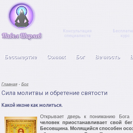
Консультация
Бесплатн
специалиста
курс
Бессмертие
Сонник
Бог
Вечность
Главная
Бог
Сила молитвы и обретение святости
Какой иконе как молиться.
Открывает дверь к пониманию Бога
человек приостанавливает свой бег
Бесовщина
.
Молящийся способен осо