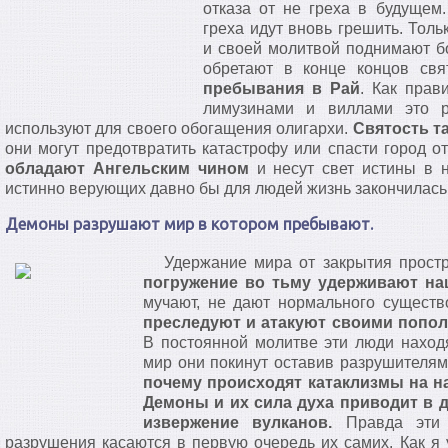
отказа от не греха в будущем
греха идут вновь грешить. Тол
и своей молитвой поднимают б
обретают в конце концов св
пребывания в Рай
. Как прав
лимузинами и виллами это р
используют для своего обогащения олигархи.
Святость т
они могут предотвратить катастрофу или спасти город о
обладают Ангельским чином
и несут свет истины в 
истинно верующих давно бы для людей жизнь закончилась
Демоны разрушают мир в котором пребывают.
Удержание мира от закрытия простр
погружение во тьму удерживают н
мучают, не дают нормального сущест
преследуют и атакуют своими попо
В постоянной молитве эти люди находя
мир они покинут оставив разрушителям
почему происходят катаклизмы на н
Демоны и их сила духа приводит в 
извержение вулканов.
Правда эти 
разрушения касаются в первую очередь их самих. Как я 