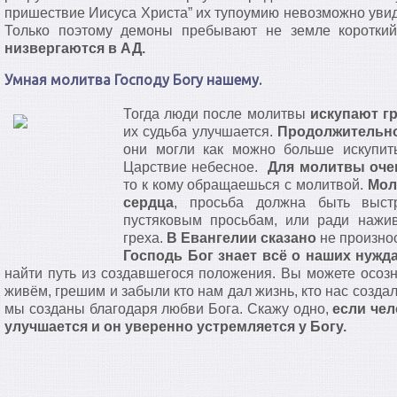
пришествие Иисуса Христа” их тупоумию невозможно увиде
Только поэтому демоны пребывают не земле коротки
низвергаются в АД.
Умная молитва Господу Богу нашему.
Тогда люди после молитвы
искупают гр
их судьба улучшается.
Продолжительно
они могли как можно больше искупит
Царствие небесное.
Для молитвы оче
то к кому обращаешься с молитвой.
Мол
сердца
, просьба должна быть выст
пустяковым просьбам, или ради нажи
греха.
В Евангелии сказано
не произнос
Господь Бог знает всё о наших нужд
найти путь из создавшегося положения. Вы можете осозн
живём, грешим и забыли кто нам дал жизнь, кто нас созда
мы созданы благодаря любви Бога. Скажу одно,
если чел
улучшается и он уверенно устремляется у Богу.