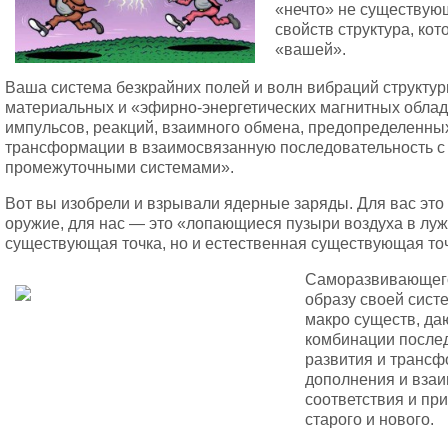
«нечто» не существую
свойств структура, ко
«вашей».
Ваша система безкрайних полей и волн вибраций структур
материальных и «эфирно-энергетических магнитных обла
импульсов, реакций, взаимного обмена, предопределенных
трансформации в взаимосвязанную последовательность 
промежуточными системами».
Вот вы изобрели и взрывали ядерные заряды. Для вас эт
оружие, для нас — это «лопающиеся пузыри воздуха в лужи
существующая точка, но и естественная существующая точ
Саморазвивающего
образу своей сист
макро существ, д
комбинации послед
развития и трансф
дополнения и вза
соответствия и пр
старого и нового.