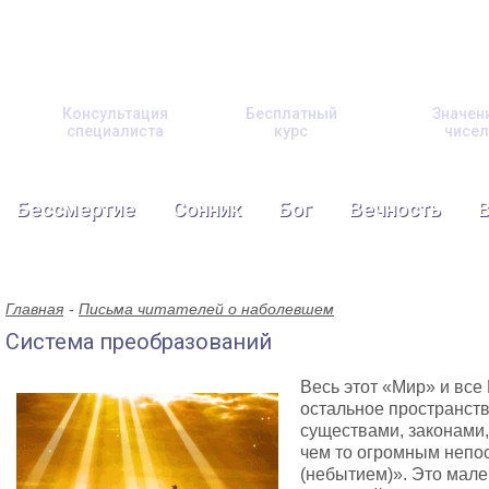
Консультация
Бесплатный
Значен
специалиста
курс
чисел
Бессмертие
Сонник
Бог
Вечность
Главная
Письма читателей о наболевшем
Система преобразований
Весь этот «Мир» и все 
остальное пространст
существами, законами,
чем то огромным непо
(небытием)». Это мале