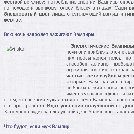
жертвой регулируя потребление энергии. Вампиры опред
по походке и звонкому голосу, блеску в глазах. Сами
в
бледноватый цвет лица
, отсутствующий взгляд и
гип
жертву
.
Всю ночь напролёт зажигают Вампиры.
Энергетические Вампир
ночи они приближаются к сво
них просыпается голод, но
способен активно пребыва
огромной энергии, которая н
частые гости клубов и рес
которые Вам нальют спир
выбросить жизненной энерг
имеет хмельной эффект и зат
с тем, что энергия чужая входя в тело Вампира словно 
все пространство.
Идёт усвоение полученной от дон
Зато донор будет на следующий день болеть восстанавли
Что будет, если муж Вампир.