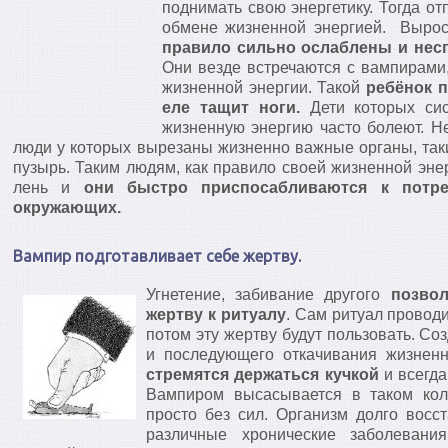
поднимать свою энергетику. Тогда от
обмене жизненной энергией. Выр
правило сильно ослаблены и нес
Они везде встречаются с вампирами
жизненной энергии. Такой
ребёнок 
еле тащит ноги.
Дети которых сис
жизненную энергию часто болеют. Н
люди у которых вырезаны жизненно важные органы, таки
пузырь. Таким людям, как правило своей жизненной энер
лень и
они быстро приспосабливаются к потр
окружающих.
Вампир подготавливает себе жертву.
Угнетение, забивание другого
позво
жертву к ритуалу
. Сам ритуал провод
потом эту жертву будут пользовать. Со
и последующего откачивания жизнен
стремятся держаться кучкой
и всегда
Вампиром высасывается в таком коли
просто без сил. Организм долго восс
различные хронические заболевани