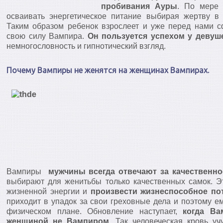
пробивания Ауры
. По мере 
осваивать энергетическое питание выбирая жертву в 
Таким образом ребенок взрослеет и уже перед нами
свою силу Вампира.
Он пользуется успехом у девуше
немногословность и гипнотический взгляд.
Почему Вампиры не женятся на женщинах Вампирах.
Вампиры
мужчины всегда отвечают за качественн
выбирают для женитьбы только качественных самок. Э
жизненной энергии и
произвести жизнеспособное по
приходит в упадок за свои греховные дела и поэтому е
физическом плане. Обновление наступает,
когда Ва
женщиной не Вампиром
. Так человеческая кровь уч