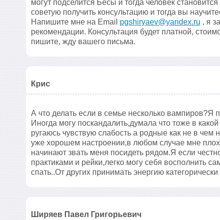
могут подселится Бесы и тогда человек становитс
советую получить консультацию и тогда вы научит
Напишите мне на Email
pgshiryaev@yandex.ru
, я 
рекомендации. Консультация будет платной, стоимо
пишите, жду вашего письма.
Крис
А что делать если в семье несколько вампиров?Я п
Иногда могу поскандалить,думала что тоже в какой
ругаюсь чувствую слабость а родные как не в чем
уже хорошем настроении,в любом случае мне плохо.
начинают звать меня посидеть рядом.Я если честн
практиками и рейки,легко могу себя восполнить сам
спать..От других принимать энергию категорически 
Ширяев Павел Григорьевич