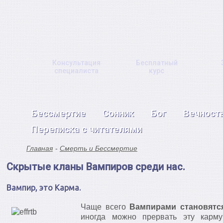
Консультация
Бесплатный
специалиста
курс
Бессмертие
Сонник
Бог
Вечност
Переписка с читателями
Главная
Смерть и Бессмертие
Скрытые кланы Вампиров среди нас.
Вампир, это Карма.
Чаще всего
Вампирами становятс
иногда можно прервать эту карму