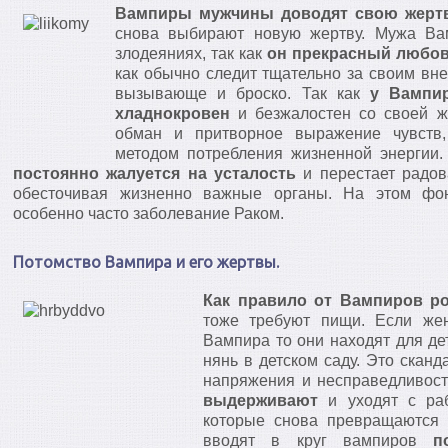
Вампиры мужчины доводят свою жертв
снова выбирают новую жертву. Мужа Вам
злодеяниях, так как
он прекрасный любов
как обычно следит тщательно за своим вн
вызывающе и броско. Так как
у Вампир
хладнокровен
и безжалостен со своей же
обман и притворное выражение чувств,
методом потребления жизненной энерги
постоянно жалуется на усталость
и перестает радов
обесточивая жизненно важные органы. На этом фон
особенно часто заболевание Раком.
Потомство Вампира и его жертвы.
Как правило от Вампиров р
тоже требуют пищи. Если же
Вампира то они находят для де
нянь в детском саду. Это скан
напряжения и несправедливос
выдерживают
и уходят с раб
которые снова превращаются 
вводят в круг вампиров
п