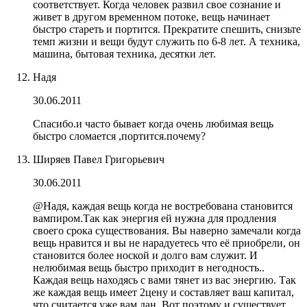
соответствует. Когда человек развил свое сознание и
живет в другом временном потоке, вещь начинает
быстро стареть и портится. Прекратите спешить, снизьте
темп жизни и вещи будут служить по 6-8 лет. А техника,
машина, бытовая техника, десятки лет.
Надя
30.06.2011
Спасибо.и часто бывает когда очень любимая вещь
быстро сломается ,портится.почему?
Ширяев Павел Григорьевич
30.06.2011
@Надя, каждая вещь когда не востребована становится
вампиром.Так как энергия ей нужна для продления
своего срока существования. Вы наверно замечали когда
вещь нравится и вы не нарадуетесь что её приобрели, он
становится более ноской и долго вам служит. И
нелюбимая вещь быстро приходит в негодность..
Каждая вещь находясь с вами тянет из вас энергию. Так
же каждая вещь имеет 2цену и составляет ваш капитал,
что считается уже вам дан. Вот поэтому и существует