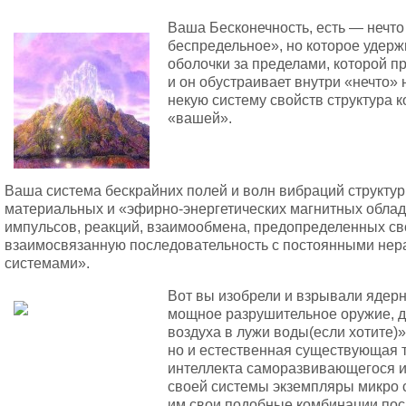
Ваша Бесконечность, есть — нечт
беспредельное», но которое удер
оболочки за пределами, которой п
и он обустраивает внутри «нечто»
некую систему свойств структура 
«вашей».
Ваша система бескрайних полей и волн вибраций структур
материальных и «эфирно-энергетических магнитных обла
импульсов, реакций, взаимообмена, предопределенных св
взаимосвязанную последовательность с постоянными не
системами».
Вот вы изобрели и взрывали ядерн
мощное разрушительное оружие, д
воздуха в лужи воды(если хотите)»
но и естественная существующая 
интеллекта саморазвивающегося и
своей системы экземпляры микро 
им свои подобные комбинации пос