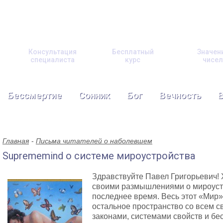
Консультация
Бесплатный
Значен
специалиста
курс
чисел
Бессмертие
Сонник
Бог
Вечность
Главная
Письма читателей о наболевшем
Suprememind о системе мироустройства
Здравствуйте Павел Григорьевич! 
своими размышлениями о мироустр
последнее время. Весь этот «Мир» 
остальное пространство со всем 
законами, системами свойств и бе