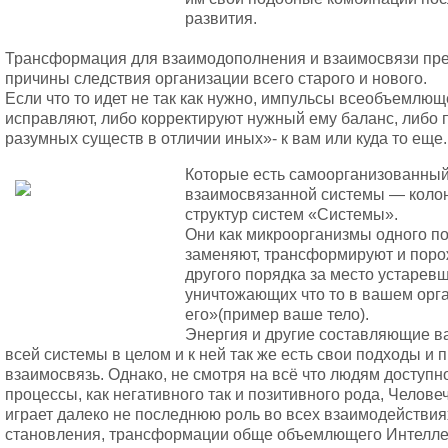
развития.
Трансформация для взаимодополнения и взаимосвязи пре
причины следствия организации всего старого и нового.
Если что то идет не так как нужно, импульсы всеобъемлющ
исправляют, либо корректируют нужный ему баланс, либо 
разумных существ в отличии иных»- к вам или куда то еще.
Которые есть самоорганизованный
взаимосвязанной системы — колон
структур систем «Системы».
Они как микроорганизмы одного по
заменяют, трансформируют и поро
другого порядка за место устарев
уничтожающих что то в вашем орг
его»(пример ваше тело).
Энергия и другие составляющие ва
всей системы в целом и к ней так же есть свои подходы и
взаимосвязь. Однако, не смотря на всё что людям доступн
процессы, как негативного так и позитивного рода, Челов
играет далеко не последнюю роль во всех взаимодействия
становления, трансформации обще объемлющего Интеллек