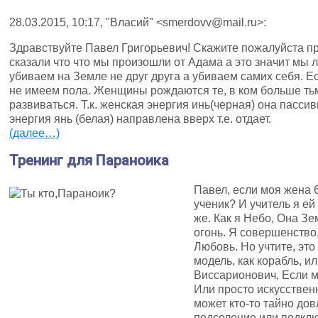
28.03.2015, 10:17, "Власий" <smerdovv@mail.ru>:
Здравствуйте Павел Григорьевич! Скажите пожалуйста пр
сказали что что мы произошли от Адама а это значит мы
убиваем на Земле не друг друга а убиваем самих себя.
не имеем пола. Женщины рождаются те, в ком больше тьмы
развиваться. Т.к. женская энергия инь(черная) она пасси
энергия янь (белая) направлена вверх т.е. отдает.
(далее…)
Тренинг для Параноика
Павел, если моя жена 6,
ученик? И учитель я ей 
же. Как я Небо, Она Зе
огонь. Я совершенство
Любовь. Но учтите, это
модель, как корабль, и
Виссарионович, Если м
Или просто искусственн
может кто-то тайно до
подселение или подклю