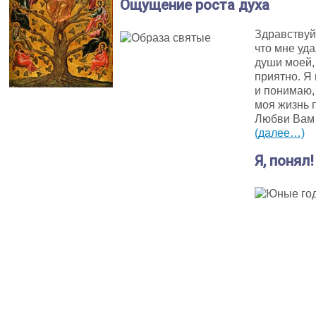
Ощущение роста духа
Здравствуй
что мне уд
души моей,
приятно. Я
и понимаю,
моя жизнь 
Любви Вам 
(далее…)
Я, понял!