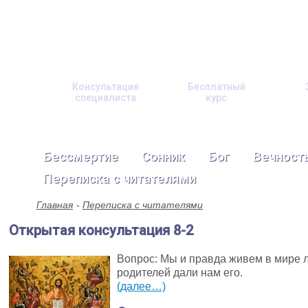
Консультация
Бесплатный
специалиста
курс
Бессмертие
Сонник
Бог
Вечност
Переписка с читателями
Главная
Переписка с читателями
Открытая консультация 8-2
Вопрос: Мы и правда живем в мире л
родителей дали нам его.
(далее…)