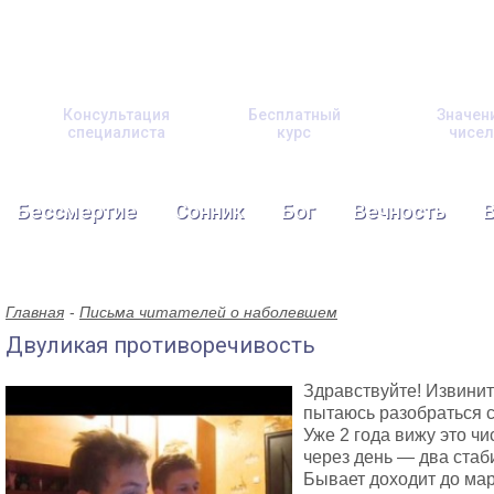
Консультация
Бесплатный
Значен
специалиста
курс
чисел
Бессмертие
Сонник
Бог
Вечность
Главная
Письма читателей о наболевшем
Двуликая противоречивость
Здравствуйте! Извинит
пытаюсь разобраться с
Уже 2 года вижу это чи
через день — два стаби
Бывает доходит до мар