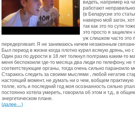
видеть, например на ч
работают неправильно, 
(в Беларусии это стать
наверно мой загон, хот
так как это по сути то
это просто я зациклен 
уж слишком часто это 
передергивает. Я не занимаюсь ничем незаконным связанны
Был период в жизни когда плотно курил всякую дрянь, но с 
Один раз по дурости в 18 лет толкнул полграма каким-то м
меня беспокоили где-то месяца два люди по телефону, не т
соответствующие органы, тогда очень сильно параноило ме
Стараюсь следить за своими мыслями , любой негатив ста
настоящий момент, не думать ни о чем, вобщем практикую 
толле, хоть и последний год моя осознанность сильно упал
постоянно хотела умереть, говорила об этом и т.д., в об
энергетическом плане.
(далее…)