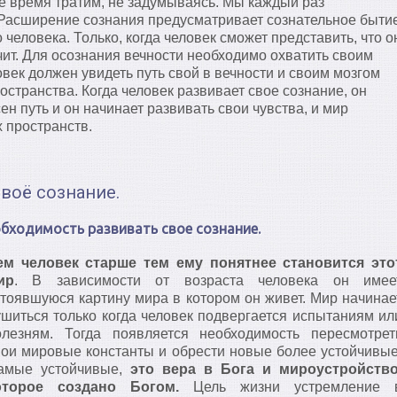
ое время тратим, не задумываясь. Мы каждый раз
 Расширение сознания предусматривает сознательное быти
 человека. Только, когда человек сможет представить, что о
учит. Для осознания вечности необходимо охватить своим
век должен увидеть путь свой в вечности и своим мозгом
остранства. Когда человек развивает свое сознание, он
ен путь и он начинает развивать свои чувства, и мир
 пространств.
своё сознание.
бходимость развивать свое сознание.
ем человек старше тем ему понятнее становится это
ир
. В зависимости от возраста человека он имее
стоявшуюся картину мира в котором он живет. Мир начинае
ушиться только когда человек подвергается испытаниям ил
олезням. Тогда появляется необходимость пересмотрет
вои мировые константы и обрести новые более устойчивые
амые устойчивые,
это вера в Бога и мироустройство
оторое создано Богом.
Цель жизни устремление 