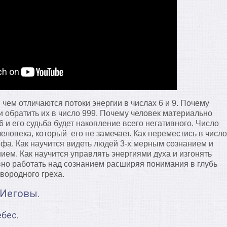
 чем отличаются потоки энергии в числах 6 и 9. Почему
и обратить их в число 999. Почему человек материально
6 и его судьба будет накопление всего негативного. Число
человека, который его не замечает. Как переместись в число
фа. Как научится видеть людей 3-х мерным сознанием и
ием. Как научится управлять энергиями духа и изгонять
но работать над сознанием расширяя понимания в глубь
рвородного греха.
 Иеговы.
ебес.