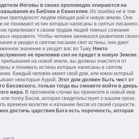
детели Иеговы в своих проповедях опираются на
казывания из Библии и Евангелия.
Их ошибка не в том
 они преподносят людям обещая рай и новую землю. Они
и не понимают истин которые написаны в святых писаниях.
ою привлекают к своим трудам людей темных сознание
орых неразвито. Чтобы человек занимался развитием своег
нания и увидел в святом писании свет истины, они дают
аженное значение и уводят вас во Тьму.
Никто
аслуженно не приложив сил не придет в новую Землю.
 пребывания на новой земле, вы должны очистится от
ерны и понимать истины которые написаны в святом
ании. Каждый человек имеет свой дом, или кокон который
ывают некоторые Аурой.
Этот дом должен быть чист от
го Бесовского, только тогда вы сможете войти в дверь
ого мира.
В противном случае вы принесете в новый мир
, или толпу Бесов, которая свидетельствует о вашем грехе.
ть времени молитве и изгнанию бесов из своей сущности.
жно достичь царствия Бога есть порочность, которая