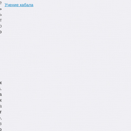
е
Учение кабала
ь
ь
т
о
о
к
а
.
а
к
а
т
,
в
ю