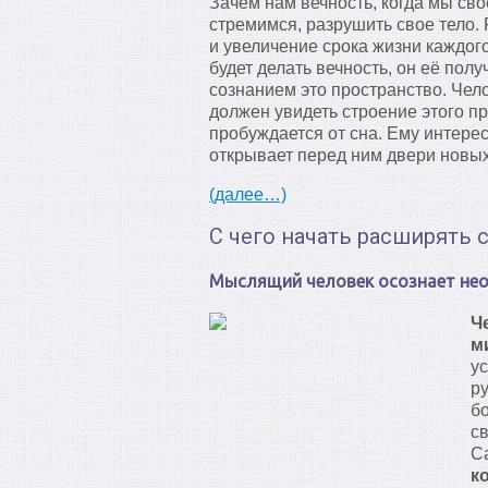
Зачем нам вечность, когда мы св
стремимся, разрушить свое тело.
и увеличение срока жизни каждого
будет делать вечность, он её пол
сознанием это пространство. Чело
должен увидеть строение этого пр
пробуждается от сна. Ему интерес
открывает перед ним двери новых
(далее…)
С чего начать расширять 
Мыслящий человек осознает нео
Ч
м
у
р
б
с
С
к