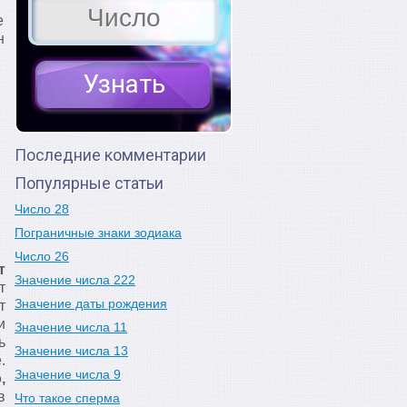
е
н
Последние комментарии
Популярные статьи
Число 28
Пограничные знаки зодиака
Число 26
т
Значение числа 222
т
Значение даты рождения
т
и
Значение числа 11
ь
Значение числа 13
.
Значение числа 9
,
в
Что такое сперма