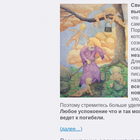
Сви
выс
что
сам
Пор
кот
соз
иск
нез
Для
скв
пис
наз
все
нов
зло
Поэтому стремитесь больше уделя
Любое успокоение что и так мо
ведет к погибели.
(далее…)