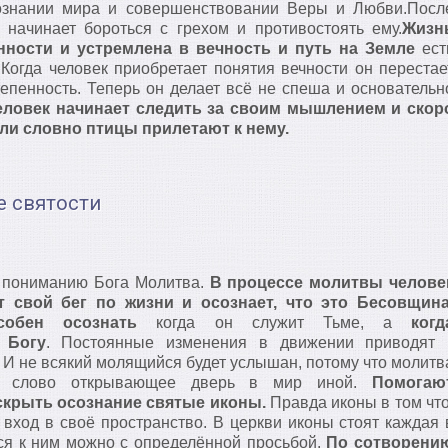
ознании мира и совершенствовании Веры и Любви.Посл
 начинает бороться с грехом и противостоять ему.
Жизн
нности и устремлена в вечность и путь на Земле
ест
Когда человек приобретает понятия вечности он перестае
тепенность. Теперь он делает всё не спеша и основательн
еловек начинает следить за своим мышлением и скор
ли словно птицы прилетают к нему.
е святости
к пониманию Бога Молитва.
В процессе молитвы челове
т свой бег по жизни и осознает, что это Бесовщин
собен осознать
когда он служит Тьме, а
когд
 Богу
. Постоянные изменения в движении приводят 
 И не всякий молящийся будет услышан, потому что молитв
ое слово открывающее дверь в мир иной.
Помогаю
скрыть осознание святые иконы.
Правда иконы в том что
 вход в своё пространство. В церкви иконы стоят каждая 
ся к ним можно с определённой просьбой.
По сотворени