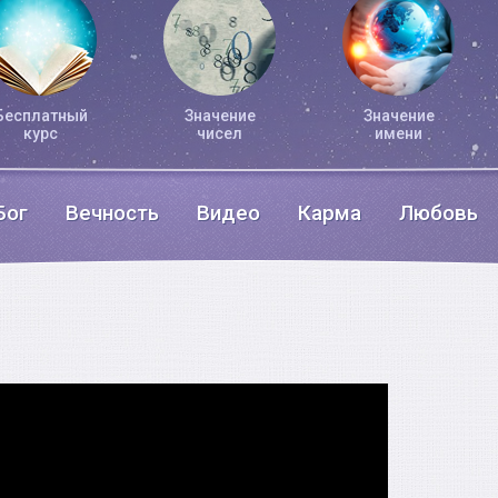
Бесплатный
Значение
Значение
курс
чисел
имени
Бог
Вечность
Видео
Карма
Любовь