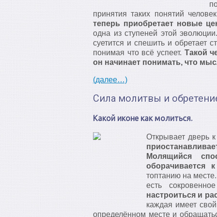
п
принятия таких понятий человек
теперь приобретает новые це
одна из ступеней этой эволюции.
суетится и спешить и обретает с
понимая что всё успеет.
Такой ч
он начинает понимать, что мыс
(далее…)
Сила молитвы и обретени
Какой иконе как молиться.
Открывает дверь 
приостанавливае
Молящийся спо
оборачивается к
топтанию на месте.
есть сокровенн
настроиться и ра
каждая имеет свой
определённом месте и обращать