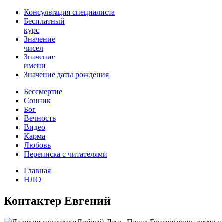
Консультация специалиста
Бесплатный
курс
Значение
чисел
Значение
имени
Значение даты рождения
Бессмертие
Сонник
Бог
Вечность
Видео
Карма
Любовь
Переписка с читателями
Главная
НЛО
Контактер Евгений
Добрый День, Павел Григорьевич, хотел с