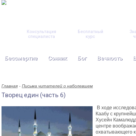
Консультация
Бесплатный
Зн
специалиста
курс
ч
Бессмертие
Сонник
Бог
Вечность
Главная
Письма читателей о наболевшем
Творец един (часть 6)
В ходе исследов
Каабу с крупней
Хусейн Камалюдди
центре воображае
охватывающего к