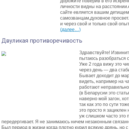
дорожите поверив в его искренн
личности видны на расстоянии.
сайте евляется вашим детищем
самозванцам,духовное просвет
и через свой и только свой опы
(далее…)
Двуликая противоречивость
Здравствуйте! Извинит
пытаюсь разобраться с
Уже 2 года вижу это чи
через день — два стаби
Бывает доходит до мар
видеть, например на ч
работают неправильно, 
(в Беларусии это стать
наверно мой загон, хот
так как это по сути то
это просто я зациклен 
уж слишком часто это 
передергивает. Я не занимаюсь ничем незаконным связанны
Был период в жизни когда плотно курил всякую дрянь, но с 