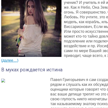
ученик? И учитель я ей и
же. Как я Небо, Она Зем
огонь. Я совершенство.
Любовь. Но учтите, это 
модель, как корабль, ил
Виссарионович, Если мы
Или просто искусственно
может кто-то тайно дов
подселение или подключ
воздействие и пр. Иоси
сами по мере Вашей эв
приводит, чаще всего, к
(далее…)
В муках рождается истина
Павел Григорьевич я сам созда
рядом и слушать как их обсужд
оценщики которые говорят что 
вас ваше детище трепят но зто
свою глупость никто нехочет,в
так называемому знатоку психо