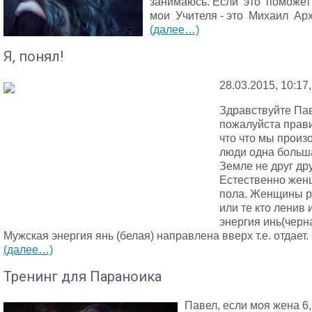
занимаюсь. Если это поможет 
мои Учителя - это Михаил Арх
(далее…)
Я, понял!
28.03.2015, 10:17
Здравствуйте Пав
пожалуйста прави
что что мы произ
люди одна больш
Земле не друг др
Естественно жен
пола. Женщины р
или те кто ленив 
энергия инь(черн
Мужская энергия янь (белая) направлена вверх т.е. отдает.
(далее…)
Тренинг для Параноика
Павел, если моя жена 6, 