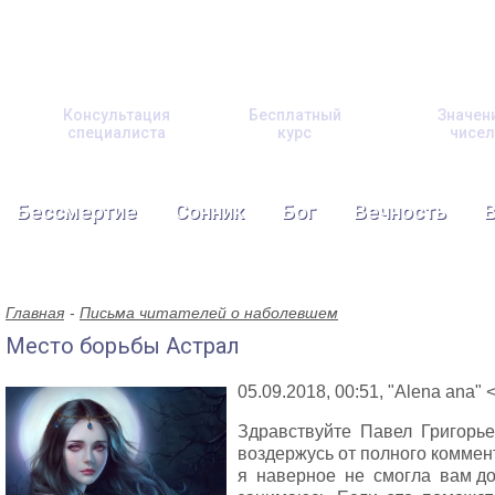
Консультация
Бесплатный
Значен
специалиста
курс
чисел
Бессмертие
Сонник
Бог
Вечность
Главная
Письма читателей о наболевшем
Место борьбы Астрал
05.09.2018, 00:51, "Alena ana"
Здравствуйте Павел Григорье
воздержусь от полного коммен
я наверное не смогла вам до