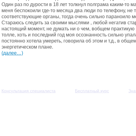
Один раз по дурости в 18 лет толкнул полграма каким-то м
меня беспокоили где-то месяца два люди по телефону, не т
соответствующие органы, тогда очень сильно параноило ме
Стараюсь следить за своими мыслями , любой негатив ста
настоящий момент, не думать ни о чем, вобщем практикую 
толле, хоть и последний год моя осознанность сильно упал
постоянно хотела умереть, говорила об этом и т.д., в об
энергетическом плане.
(далее…)
Консультация специалиста
Бесплатный курс
Зна
© 2013 - 2026 — Через тернии к звёздам. Все права защи