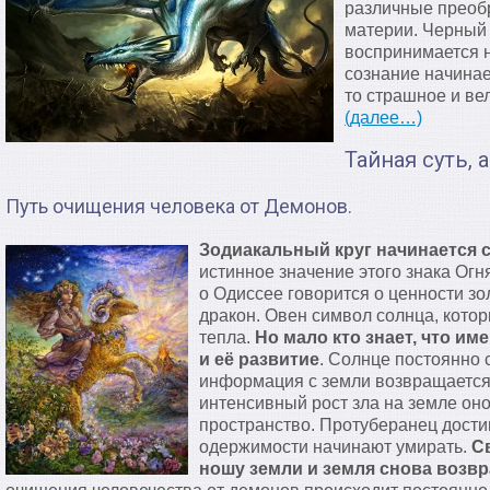
различные преоб
материи. Черный 
воспринимается 
сознание начинае
то страшное и ве
(далее…)
Тайная суть, 
Путь очищения человека от Демонов.
Зодиакальный круг начинается с
истинное значение этого знака Огн
о Одиссее говорится о ценности зо
дракон. Овен символ солнца, котор
тепла.
Но мало кто знает, что им
и её развитие
. Солнце постоянно 
информация с земли возвращается 
интенсивный рост зла на земле оно
пространство. Протуберанец дости
одержимости начинают умирать.
С
ношу земли и земля снова возв