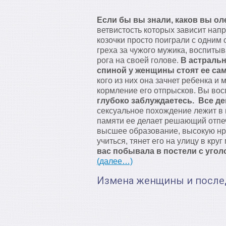
Если бы вы знали, каков вы ол
ветвистость которых зависит нап
козочки просто поиграли с одним
греха за чужого мужика, воспитыв
рога на своей голове.
В астральн
спиной у женщины стоят ее са
кого из них она зачнет ребенка и
кормление его отпрысков. Вы восп
глубоко заблуждаетесь. Все д
сексуальное похождение лежит в п
памяти ее делает решающий отпеч
высшее образование, высокую нр
учиться, тянет его на улицу в кру
вас побывала в постели с угол
(далее…)
Измена женщины и после