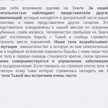
юди себя возомнили царями на Земле.
За наше
еятельностью наблюдают представители други
ивилизаций,
которые находятся в центральной части наше
алактики, а также представители других галактик. Эт
редставители осведомлены о нашей миссии по освоени
лубинных слоёв космоса. Человечество пребывая на Земл
едёт постоянную борьбу с Тьмой и сообща стремитс
странить места поражений.
Наши тела вырабатываю
 мутации
вмешательство в которую из вне нежелательно
в и подбирая всяческие варианты борьбы с ними наши тел
 тело в первую очередь становится крепче, связи прочне
ание совершенствуется в управлении заболевши
о выздоровление. Если говорить на строении клеток тела т
ическую атаку тьмы которая стремилась овладеть им. 
о тела Тьмой мы встречаем очень часто
.