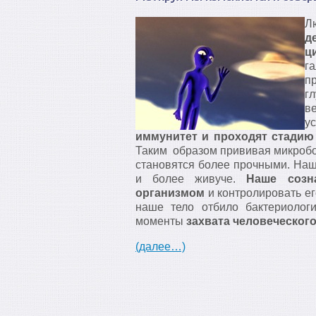
Л
д
ц
г
п
г
в
у
иммунитет и проходят стадию
Таким образом прививая микробо
становятся более прочными. Наше
и более живуче.
Наше созн
организмом
и контролировать ег
наше тело отбило бактериолог
моменты
захвата человеческог
(далее…)