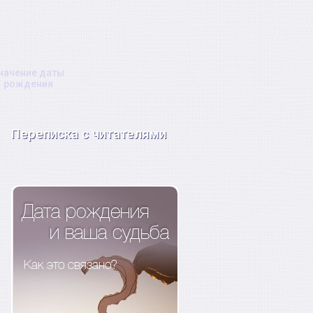
начение даты
рождения
Переписка с читателями