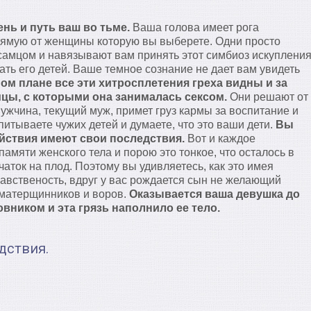
ень и путь ваш во тьме.
Ваша голова имеет рога
рямую от женщины которую вы выберете. Одни просто
 самцом и навязывают вам принять этот симбиоз искуплени
ать его детей. Ваше темное сознание не дает вам увидеть
ом плане все эти хитросплетения греха видны и за
мцы, с которыми она занималась сексом.
Они решают от
 мужчина, текущий муж, примет груз кармы за воспитание и
итываете чужих детей и думаете, что это ваши дети.
Вы
ействия имеют свои последствия.
Вот и каждое
амяти женского тела и порою это тонкое, что осталось в
аток на плод. Поэтому вы удивляетесь, как это имея
авственость, вдруг у вас рождается сын не желающий
г матерщинников и воров.
Оказывается ваша девушка до
овником и эта грязь наполнило ее тело.
дствия.