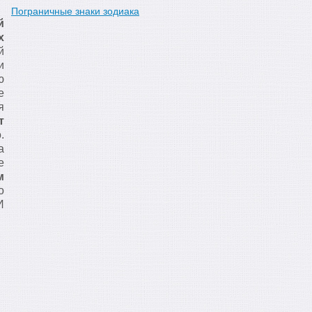
Пограничные знаки зодиака
й
х
й
и
ю
е
я
т
.
а
е
м
о
И