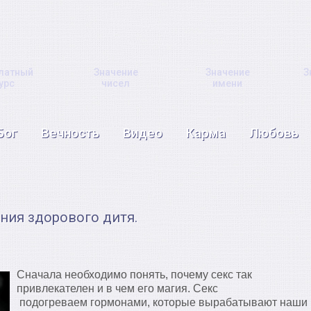
латный
Значение
Значение
З
урс
чисел
имени
Бог
Вечность
Видео
Карма
Любовь
ния здорового дитя.
Сначала необходимо понять, почему секс так
привлекателен и в чем его магия. Секс
подогреваем гормонами, которые вырабатывают наши