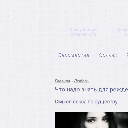
Консультация
Бесп
специалиста
к
Бессмертие
Сонник
Главная
Любовь
Что надо знать для рожде
Смысл секса по существу