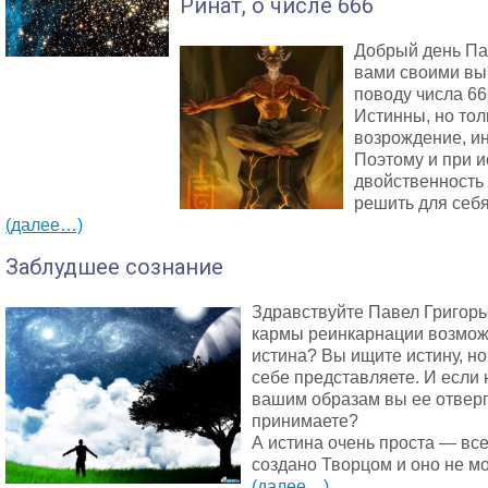
Ринат, о числе 666
Добрый день Пав
вами своими вы
поводу числа 66
Истинны, но тол
возрождение, и
Поэтому и при 
двойственность
решить для себя
(далее…)
Заблудшее сознание
Здравствуйте Павел Григорь
кармы реинкарнации возможн
истина? Вы ищите истину, но
себе представляете. И если 
вашим образам вы ее отверг
принимаете?
А истина очень проста — вс
создано Творцом и оно не мо
(далее…)