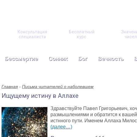
Консультация
Бесплатный
Значен
специалиста
курс
чисел
Бессмертие
Сонник
Бог
Вечность
Главная
Письма читателей о наболевшем
Ищущему истину в Аллахе
Здравствуйте Павел Григорьевич, хо
размышлениями и обратится к вашей 
истнного пути. Именем Аллаха Милос
(далее…)