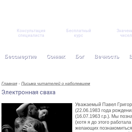
Консультация
Бесплатный
Значен
специалиста
курс
чисел
Бессмертие
Сонник
Бог
Вечность
Главная
Письма читателей о наболевшем
Электронная сваха
Уважаемый Павел Григор
(22.06.1983 года рожден
(16.07.1963 г.р.). Мы поз
(хотя я до этого работала
желающих познакомиться 