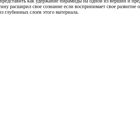
редставить как удержание пирамиды на одной из вершин и пред
ину расширил свое сознание если воспринимает свое развитие о
из глубинных слоев этого материала.