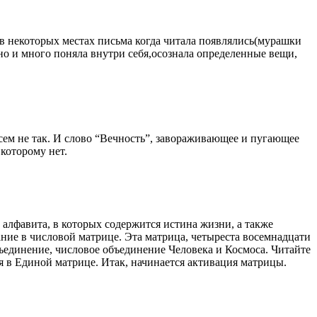
в некоторых местах письма когда читала появлялись(мурашки
 ,но и много поняла внутри себя,осознала определенные вещи,
всем не так. И слово “Вечность”, завораживающее и пугающее
которому нет.
 алфавита, в которых содержится истина жизни, а также
ие в числовой матрице. Эта матрица, четыреста восемнадцати
бъединение, числовое объединение Человека и Космоса. Читайте
ся в Единой матрице. Итак, начинается активация матрицы.