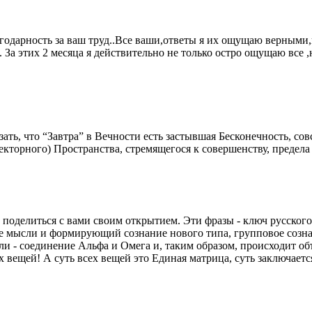
годарность за ваш труд..Все ваши,ответы я их ощущаю верными,
ы. За этих 2 месяца я действительно не только остро ощущаю все
ать, что “Завтра” в Вечности есть застывшая Бесконечность, со
екторного) Пространства, стремящегося к совершенству, предела 
 поделиться с вами своим открытием. Эти фразы - ключ русского
 мысли и формирующий сознание нового типа, групповое сознан
ли - соединение Альфа и Омега и, таким образом, происходит о
ех вещей! А суть всех вещей это Единая матрица, суть заключает