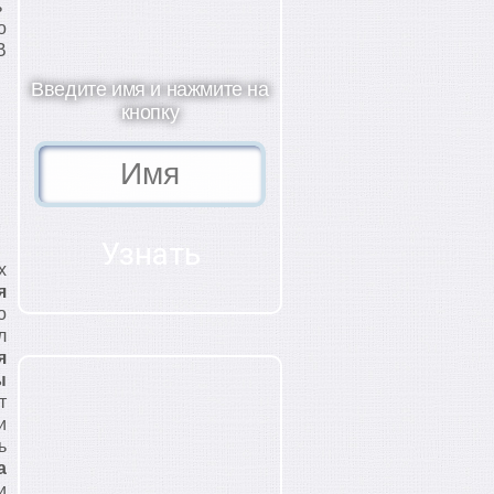
ь
о
В
Введите имя и нажмите на
кнопку
х
я
о
л
я
ы
т
и
ь
а
и