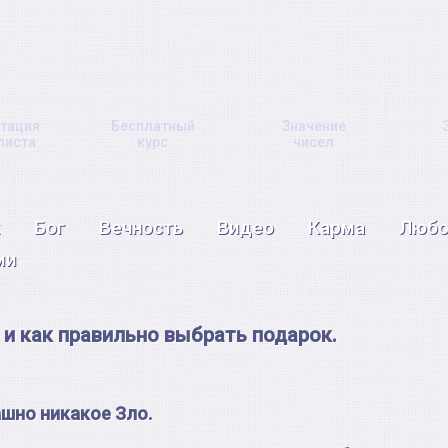
тация
Бесплатный
Значение
листа
курс
чисел
Бог
Вечность
Видео
Карма
Любо
ми
и как правильно выбрать подарок.
ашно никакое Зло.