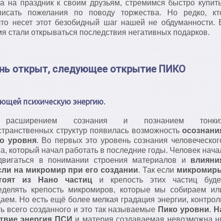
а на праздник к своим друзьям, стремимся быстро купит
писать пожелания по поводу торжества. Но редко, кт
что несет этот безобидный шаг нашей не обдуманности. 
я стали открываться последствия негативных подарков.
нь открыт, следующее открытие ПИКО
ющей психическую энергию.
расширением сознания и познанием тонки
странственных структур появилась возможность
осознани
о уровня
. Во первых это уровень сознания человеческог
а, который начал работать в последние годы. Человек нача
двигаться в понимании строения материалов и
влияни
ли на микромир при его создании
. Так если
микромир
тоят из Нано частиц
и крепость этих частиц буде
еделять крепость микромиров, которые мы собираем ил
даем. Но есть ещё более мелкая градация энергии, контрол
ть всего созданного и это так называемые
Пико уровни
.
Н
ствие энергия ПСИ
и материя создаваемая невозможна н