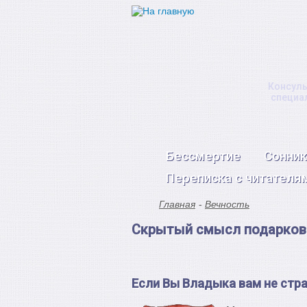
Консуль
специа
Бессмертие
Сонник
Переписка с читателя
Главная
Вечность
Скрытый смысл подарков 
Если Вы Владыка вам не стр