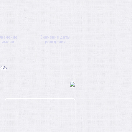
Значение
Значение даты
имени
рождения
вь