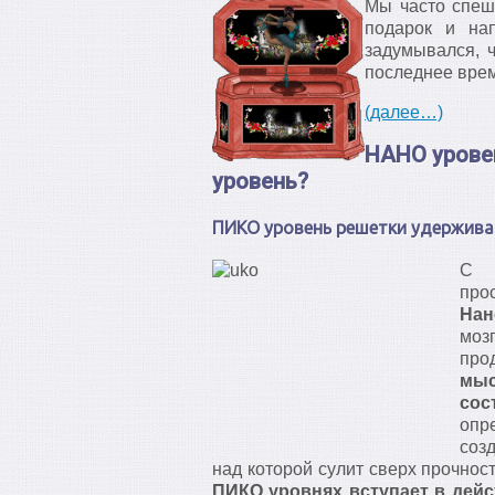
Мы часто спеш
подарок и на
задумывался, 
последнее врем
(далее…)
НАНО урове
уровень?
ПИКО уровень решетки удержива
С 
про
Нан
мозг
про
мыс
сос
опр
соз
над которой сулит сверх прочнос
ПИКО уровнях вступает в дей