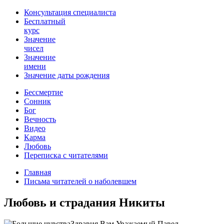
Консультация специалиста
Бесплатный
курс
Значение
чисел
Значение
имени
Значение даты рождения
Бессмертие
Сонник
Бог
Вечность
Видео
Карма
Любовь
Переписка с читателями
Главная
Письма читателей о наболевшем
Любовь и страдания Никиты
Здравия Вам Уважаемый Павел