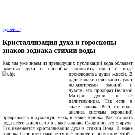
(далее…)
Кристаллизация духа и гороскопы
знаков зодиака стихии воды
Как мы уже знаем из предыдущих публикаций вода обладает
памятью духа и способна воплотить идею в виде
производства души живой. В
одные знаки гороскопа служат
выразителями эмоций и
чувств, это прообраз Великой
Матери души и её
целительницы. Так если в
знаке зодиака Рыб это воды
анализа системы верований
превращаясь в духовную мать, в знаке зодиака Рак это мать
вода всего живого, то в знаке зодиака Скорпион это старуха.
Так изменяется кристаллизация духа в стихии Вода. В знаке
зодиака Скорпион смывается всё лишнее и ненужное, чтобы