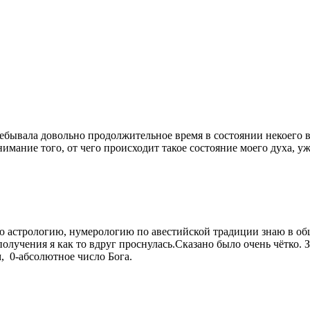
ребывала довольно продолжительное время в состоянии некоего 
мание того, от чего происходит такое состояние моего духа, уже
аю астрологию, нумерологию по авестийской традиции знаю в общ
лучения я как то вдруг проснулась.Сказано было очень чётко. З
, 0-абсолютное число Бога.