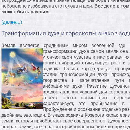
возрождается на земле в знаке Тельца. Вы обратили внима
небосклоне изображена его голова и шея.
Все дело в том
может быть разным.
(далее…)
Трансформация духа и гороскопы знаков зод
Земля является срединным миром вселенной где 
трансформации духа самой земли она г
утончая свои чувства и настраивая их
тонких вибраций стимулирует рост и с
зодиака Тельца характеризует пробу
стадии трансформации духа, происхо
творчества и запечатления пути 
вибрациями духа. Развитие духовно
предоставления условий для созревани
своего опыта совместного переж
характеризует, это пребывание в
Пробуждение и осознание отдельно раз
двойника эволюции. В знаке зодиака Козерога характери
земля которая приобретает свое совершенство, духовное 
недрах земли, всё в законсервированном виде до приход