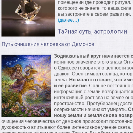
помещении где проводит ритуал.
которого не знаете, то ваша сила
вы застрянете в своем развитии.
(далее…)
Тайная суть, астрологии
Путь очищения человека от Демонов.
Зодиакальный круг начинается с
истинное значение этого знака Огн
о Одиссее говорится о ценности зо
дракон. Овен символ солнца, котор
тепла.
Но мало кто знает, что им
и её развитие
. Солнце постоянно 
информация с земли возвращается 
интенсивный рост зла на земле оно
пространство. Протуберанец дости
одержимости начинают умирать.
С
ношу земли и земля снова возв
очищения человечества от демонов происходит постоянн
духовностью впитывают более интенсивное учение света. 