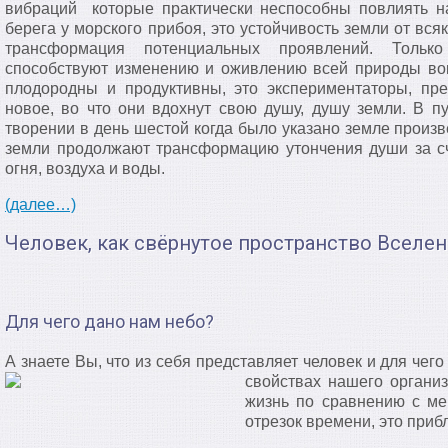
вибраций которые практически неспособны повлиять н
берега у морского прибоя, это устойчивость земли от вся
трансформация потенциальных проявлений. Тольк
способствуют изменению и оживлению всей природы вокр
плодородны и продуктивны, это экспериментаторы, пре
новое, во что они вдохнут свою душу, душу земли. В пу
творении в день шестой когда было указано земле произв
земли продолжают трансформацию утончения души за сч
огня, воздуха и воды.
(далее…)
Человек, как свёрнутое пространство Вселе
Для чего дано нам небо?
А знаете Вы, что из себя представляет человек и для чег
свойствах нашего органи
жизнь по сравнению с ме
отрезок времени, это прибл