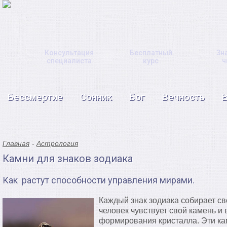
Консультация
Бесплатный
Зн
специалиста
курс
ч
Бессмертие
Сонник
Бог
Вечность
Главная
Астрология
Камни для знаков зодиака
Как растут способности управления мирами.
Каждый знак зодиака собирает с
человек чувствует свой камень и 
формирования кристалла. Эти кам