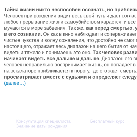
Тайна жизни никто неспособен осознать, но приблиз
Человек при рождении видит весь свой путь и дает согла
любое прерывание жизни самоубийством карается, и вс
мучаются в море забвения. Та
к же, как перед смертью,
в его сознании.
Он как в кино наблюдает и сопереживает
чистые чувства и волну сожаления, что достойно не смог
настоящего, отражает весь диапазон нашего бытия от на
видеть и тяжело и понимаешь это оно.
Так человек разв
начинает видеть все дальше и дальше.
Диапазон его в
человек неправильно воспринимает жизнь, он попадает в 
на эскалаторе приближается к порогу, где его ждет смерть
просматривает вместе с судьями и определяет след
(далее…)
Консультация специалиста
Бесплатный курс
Значение даты рождения