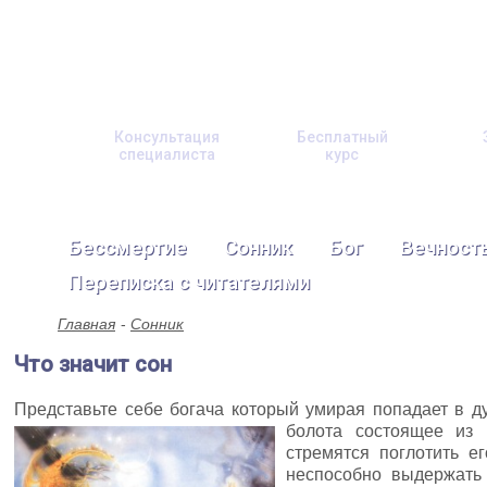
Консультация
Бесплатный
специалиста
курс
Бессмертие
Сонник
Бог
Вечност
Переписка с читателями
Главная
Сонник
Что значит сон
Представьте себе богача который умирая попадает в д
болота состоящее из
стремятся поглотить е
неспособно выдержать 