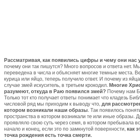
Рассматривая, как появились цифры и чему они нас 
почему они так пишутся? Много вопросов и ответа нет. М
переведена в числа и объясняет многие темные места. В
курица или яйцо, теперь получило ответ. И почему из яйц
случае змей искуситель, в третьем крокодил.
Многие Хрис
разумеют, откуда в Раю появился змей?
Почему нам Би
Только тот кто получает ответы понимает что кладезь Би
числовой ряд мы приходим к выводу что,
для рассмотре
котором возникали наши образы
. Так появилось понят
пространства в котором возникали те или иные образы. 
проявляло свою суть через семя, в котором пребывала вс
начало и конец, если это по замкнутой поверхности,
как э
точка рождения есть точка смерти.